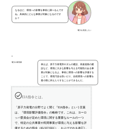
なるほど。環境への影響を事前に調べるんです
ね。具体的にどんな事業が対象になるのです
か？
電力を見直したい
電力の研究家
例えば、原子力発電所やダムの建設、高速道路の建
設など、環境に大きな影響を与える可能性のある事
業が対象になるよ。事前に環境への影響を評価する
ことで、環境汚染を防いだり、自然環境への影響を
最小限に抑えたりすることができるんだ。
EIA指令とは。
「原子力発電の分野でよく聞く『EIA指令』という言葉
は、『環境影響評価指令』の略称です。これは、ヨーロ
ッパ委員会が定めた環境に関する重要なルールの一つ
で、特定の公共事業や民間事業が環境に与える影響を評
価するための指令（85/337/EEC）、およびそれを改訂し