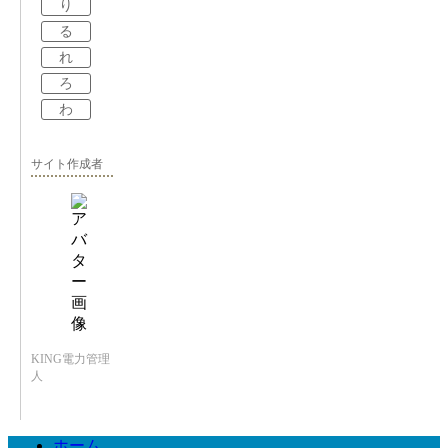
り
る
れ
ろ
わ
サイト作成者
KING電力管理
人
ホーム