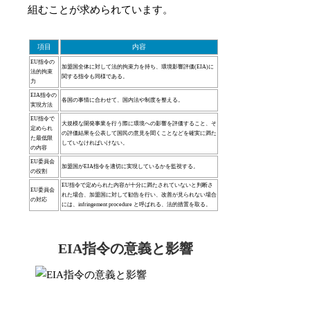
組むことが求められています。
項目
内容
EU指令の
加盟国全体に対して法的拘束力を持ち、環境影響評価(EIA)に
法的拘束
関する指令も同様である。
力
EIA指令の
各国の事情に合わせて、国内法や制度を整える。
実現方法
EU指令で
大規模な開発事業を行う際に環境への影響を評価すること、そ
定められ
の評価結果を公表して国民の意見を聞くことなどを確実に満た
た最低限
していなければいけない。
の内容
EU委員会
加盟国がEIA指令を適切に実現しているかを監視する。
の役割
EU指令で定められた内容が十分に満たされていないと判断さ
EU委員会
れた場合、加盟国に対して勧告を行い、改善が見られない場合
の対応
には、infringement procedure と呼ばれる、法的措置を取る。
EIA指令の意義と影響