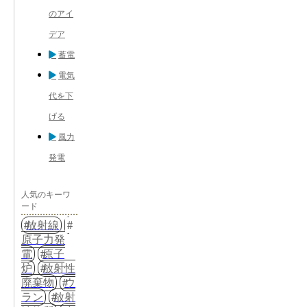
のアイ
デア
蓄電
電気
代を下
げる
風力
発電
人気のキーワ
ード
放射線
原子力発
電
原子
炉
放射性
廃棄物
ウ
ラン
放射