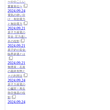
〜ややこしい
重量単位〜
2024.09.24
電気の使い分
け：有効電力
と無効電力
2024.09.21
原子力発電の
安全: 圧力逃し
弁の役割
2024.09.21
原子炉の安全:
臨界超過とは
2024.09.21
無煙炭：石炭
の最終形態と
その利用法
2024.09.24
原子力発電の
心臓部！再生
熱交換器の役
割
2024.09.24