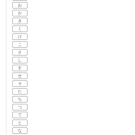
お
か
き
く
け
こ
さ
し
す
せ
そ
た
ち
つ
て
と
な