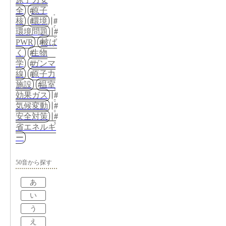
全
原子
核
環境
環境問題
PWR
被ば
く
生物
学
ガンマ
線
原子力
施設
温室
効果ガス
気候変動
安全対策
省エネルギ
ー
50音から探す
あ
い
う
え