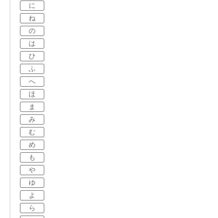
に
ね
の
は
ひ
ふ
へ
ほ
ま
み
む
め
も
や
ゆ
よ
ら