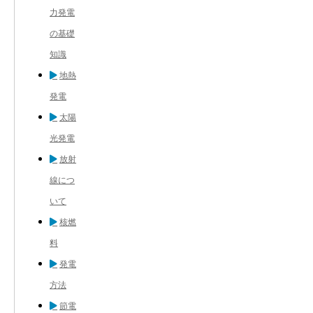
力発電
の基礎
知識
地熱
発電
太陽
光発電
放射
線につ
いて
核燃
料
発電
方法
節電