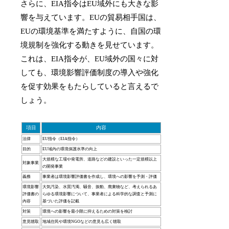
さらに、EIA指令はEU域外にも大きな影
響を与えています。EUの貿易相手国は、
EUの環境基準を満たすように、自国の環
境規制を強化する動きを見せています。
これは、EIA指令が、EU域外の国々に対
しても、環境影響評価制度の導入や強化
を促す効果をもたらしていると言えるで
しょう。
項目
内容
法律
EU指令（EIA指令）
目的
EU域内の環境保護水準の向上
大規模な工場や発電所、道路などの建設といった一定規模以上
対象事業
の開発事業
義務
事業者は環境影響評価書を作成し、環境への影響を予測・評価
環境影響
大気汚染、水質汚濁、騒音、振動、廃棄物など、考えられるあ
評価書の
らゆる環境影響について、事業者による科学的な調査と予測に
内容
基づいた評価を記載
対策
環境への影響を最小限に抑えるための対策を検討
意見聴取
地域住民や環境NGOなどの意見も広く聴取