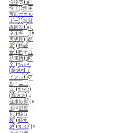
性物質
中
性子
再生
可能エネル
ギー
放射
線防護
エ
ネルギー
再処理
発
電
核融
合
原子力
発電所
安
全
IAEA
核燃料サ
イクル
プ
ルトニウ
ム
BWR
高速炉
健康影響
地球温暖
化
核分
裂
軽水
炉
ICRP
原子力安