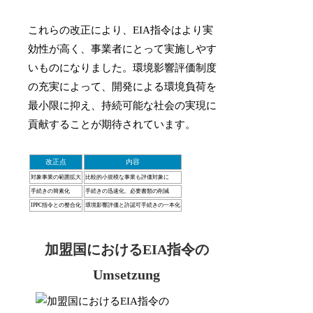
これらの改正により、EIA指令はより実
効性が高く、事業者にとって実施しやす
いものになりました。環境影響評価制度
の充実によって、開発による環境負荷を
最小限に抑え、持続可能な社会の実現に
貢献することが期待されています。
改正点
内容
対象事業の範囲拡大
比較的小規模な事業も評価対象に
手続きの簡素化
手続きの迅速化、必要書類の削減
IPPC指令との整合化
環境影響評価と許認可手続きの一本化
加盟国におけるEIA指令の
Umsetzung