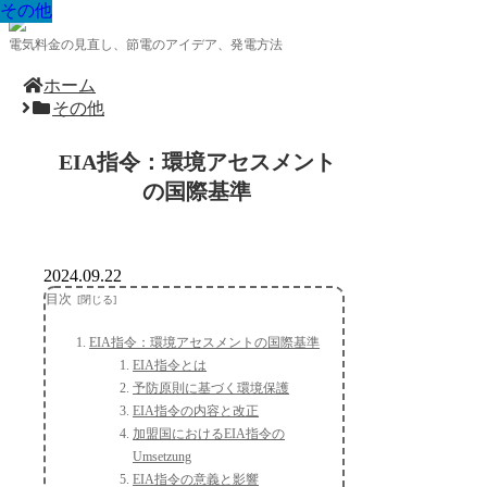
その他
その他
その他
その他
その他
その他
その他
その他
その他
電気料金の見直し、節電のアイデア、発電方法
ホーム
その他
EIA指令：環境アセスメント
の国際基準
2024.09.22
目次
EIA指令：環境アセスメントの国際基準
EIA指令とは
予防原則に基づく環境保護
EIA指令の内容と改正
加盟国におけるEIA指令の
Umsetzung
EIA指令の意義と影響