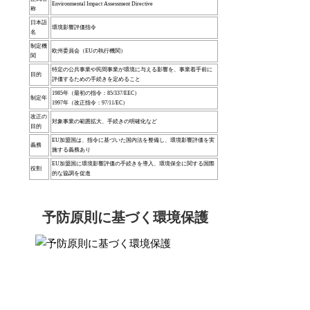
Environmental Impact Assessment Directive
称
日本語
環境影響評価指令
名
制定機
欧州委員会（EUの執行機関）
関
特定の公共事業や民間事業が環境に与える影響を、事業着手前に
目的
評価するための手続きを定めること
1985年（最初の指令：85/337/EEC）
制定年
1997年（改正指令：97/11/EC）
改正の
対象事業の範囲拡大、手続きの明確化など
目的
EU加盟国は、指令に基づいた国内法を整備し、環境影響評価を実
義務
施する義務あり
EU加盟国に環境影響評価の手続きを導入、環境保全に関する国際
役割
的な協調を促進
予防原則に基づく環境保護