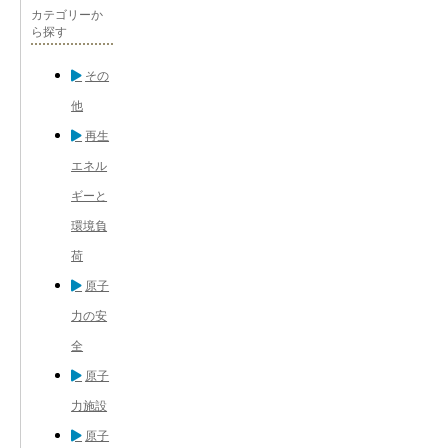
カテゴリーか
ら探す
その
他
再生
エネル
ギーと
環境負
荷
原子
力の安
全
原子
力施設
原子