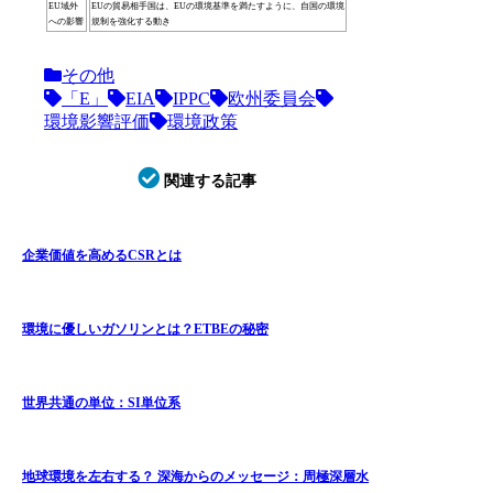
EU域外
EUの貿易相手国は、EUの環境基準を満たすように、自国の環境
への影響
規制を強化する動き
その他
「E」
EIA
IPPC
欧州委員会
環境影響評価
環境政策
関連する記事
企業価値を高めるCSRとは
環境に優しいガソリンとは？ETBEの秘密
世界共通の単位：SI単位系
地球環境を左右する？ 深海からのメッセージ：周極深層水