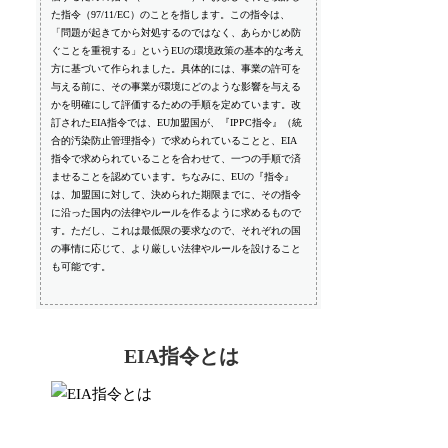
た指令（97/11/EC）のことを指します。この指令は、
「問題が起きてから対処するのではなく、あらかじめ防
ぐことを重視する」というEUの環境政策の基本的な考え
方に基づいて作られました。具体的には、事業の許可を
与える前に、その事業が環境にどのような影響を与える
かを明確にして評価するための手順を定めています。改
訂されたEIA指令では、EU加盟国が、『IPPC指令』（統
合的汚染防止管理指令）で求められていることと、EIA
指令で求められていることを合わせて、一つの手順で済
ませることを認めています。ちなみに、EUの『指令』
は、加盟国に対して、決められた期限までに、その指令
に沿った国内の法律やルールを作るように求めるもので
す。ただし、これは最低限の要求なので、それぞれの国
の事情に応じて、より厳しい法律やルールを設けること
も可能です。
EIA指令とは