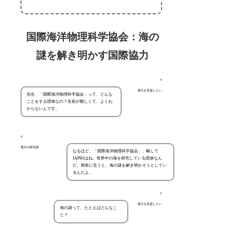
国際海洋物理科学協会：海の
謎を解き明かす国際協力
電力を見直したい
先生、「国際海洋物理科学協会」って、どんな
ことをする団体なの？名前が難しくて、よくわ
からないんです。
電力の研究家
なるほど。「国際海洋物理科学協会」、略して
IAPSOはね、世界中の海を研究している団体なん
だ。簡単に言うと、海の謎を解き明かそうとしてい
るんだよ。
電力を見直したい
海の謎って、たとえばどんなこ
と？