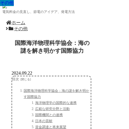
その他
その他
その他
その他
その他
その他
その他
その他
その他
電気料金の見直し、節電のアイデア、発電方法
ホーム
その他
国際海洋物理科学協会：海の
謎を解き明かす国際協力
2024.09.22
目次
国際海洋物理科学協会：海の謎を解き明か
す国際協力
海洋物理学の国際的な連携
広範な研究分野と活動
国際機関との連携
日本の貢献
資金調達と将来展望