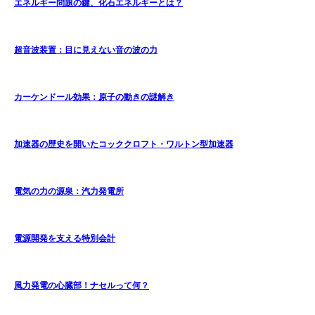
エネルギー問題の鍵、化石エネルギーとは？
超音波装置：目に見えない音の波の力
カーケンドール効果：原子の動きの謎解き
加速器の歴史を開いたコッククロフト・ワルトン型加速器
電気の力の源泉：汽力発電所
電源開発を支える特別会計
風力発電の心臓部！ナセルって何？