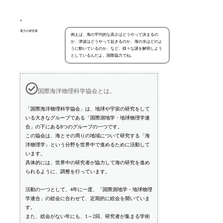
電力の研究家
例えば、海の平均的な高さはどうやって決まるの
か、津波はどうやって起きるのか、海の水はどのよ
うに動いているのか、など、様々な謎を解明しよう
としているんだよ。国際協力でね。
国際海洋物理科学協会とは。
「国際海洋物理科学協会」は、地球や宇宙の研究をして
いる大きなグループである「国際測地学・地球物理学連
合」の下にある8つのグループの一つです。
この協会は、海とその周りの地域について研究する「海
洋物理学」という分野を世界中で進めるために活動して
います。
具体的には、世界中の研究者が協力して海の研究を進め
られるように、調整を行っています。
活動の一つとして、4年に一度、「国際測地学・地球物理
学連合」の総会に合わせて、定期的に総会を開いていま
す。
また、総会がない年にも、1～2回、研究者が集まる学術