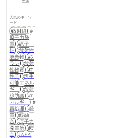
発電
人気のキーワ
ード
放射線
原子力発
電
原子
炉
放射性
廃棄物
ウ
ラン
放射
性物質
中
性子
再生
可能エネル
ギー
放射
線防護
エ
ネルギー
再処理
発
電
核融
合
原子力
発電所
安
全
IAEA