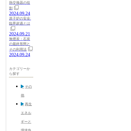
熱交換器の役
割
2024.09.24
原子炉の安全:
臨界超過とは
2024.09.21
無煙炭：石炭
の最終形態と
その利用法
2024.09.24
カテゴリーか
ら探す
その
他
再生
エネル
ギーと
環境負