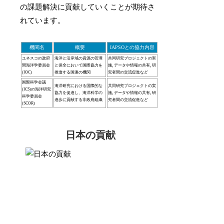
の課題解決に貢献していくことが期待さ
れています。
機関名
概要
IAPSOとの協力内容
ユネスコの政府
海洋と沿岸域の資源の管理
共同研究プロジェクトの実
間海洋学委員会
と保全において国際協力を
施, データや情報の共有, 研
(IOC)
推進する国連の機関
究者間の交流促進など
国際科学会議
海洋研究における国際的な
共同研究プロジェクトの実
(ICS)の海洋研究
協力を促進し、海洋科学の
施, データや情報の共有, 研
科学委員会
進歩に貢献する非政府組織
究者間の交流促進など
(SCOR)
日本の貢献