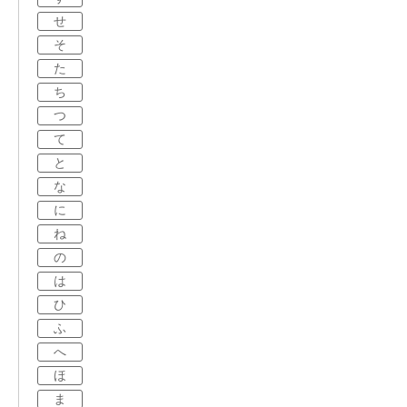
せ
そ
た
ち
つ
て
と
な
に
ね
の
は
ひ
ふ
へ
ほ
ま