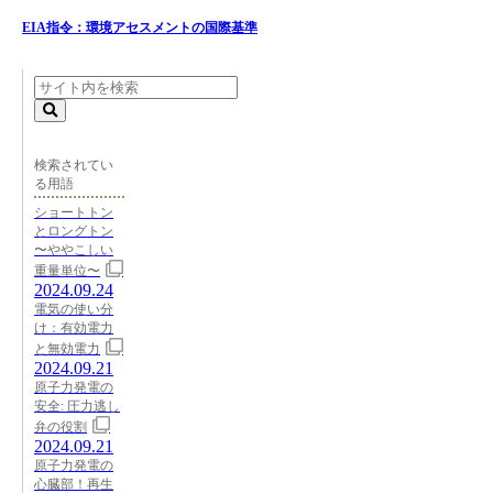
EIA指令：環境アセスメントの国際基準
検索されてい
る用語
ショートトン
とロングトン
〜ややこしい
重量単位〜
2024.09.24
電気の使い分
け：有効電力
と無効電力
2024.09.21
原子力発電の
安全: 圧力逃し
弁の役割
2024.09.21
原子力発電の
心臓部！再生