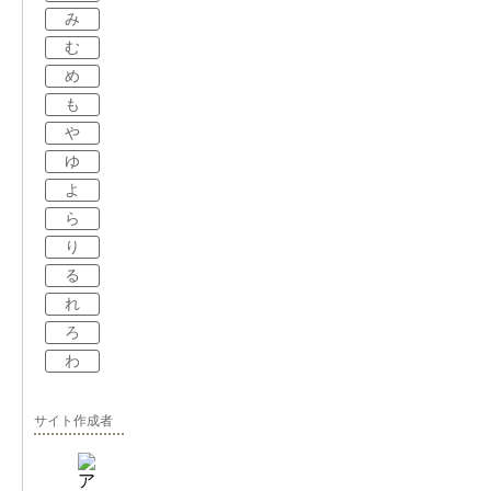
み
む
め
も
や
ゆ
よ
ら
り
る
れ
ろ
わ
サイト作成者