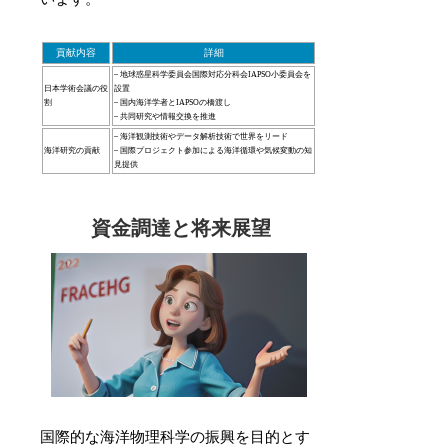
貢献内容
詳細
– 地球惑星科学委員会国際対応分科会IAPSO小委員会を
日本学術会議の役
設置
割
– 国内海洋学者とIAPSOの橋渡し
– 共同研究や情報交換を推進
– 海洋観測技術やデータ解析技術で世界をリード
海洋研究の貢献
– 国際プロジェクト参加による海洋循環や気候変動の知
見提供
資金調達と将来展望
国際的な海洋物理科学の振興を目的とす