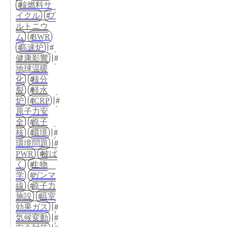
核燃料サ
イクル
プ
ルトニウ
ム
BWR
高速炉
健康影響
地球温暖
化
核分
裂
軽水
炉
ICRP
原子力安
全
原子
核
環境
環境問題
PWR
被ば
く
生物
学
ガンマ
線
原子力
施設
温室
効果ガス
気候変動