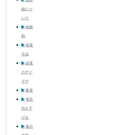
線につ
いて
核燃
料
発電
方法
節電
のアイ
デア
蓄電
電気
代を下
げる
風力