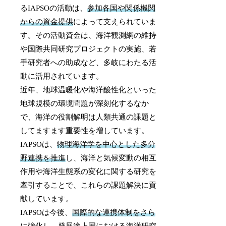
るIAPSOの活動は、
参加各国や関係機関
からの資金提供
によって支えられていま
す。その活動資金は、海洋観測網の維持
や国際共同研究プロジェクトの実施、若
手研究者への助成など、多岐にわたる活
動に活用されています。
近年、地球温暖化や海洋酸性化といった
地球規模の環境問題が深刻化するなか
で、海洋の役割解明は人類共通の課題と
してますます重要性を増しています。
IAPSOは、
物理海洋学を中心とした多分
野連携を推進
し、海洋と気候変動の相互
作用や海洋生態系の変化に関する研究を
牽引することで、これらの課題解決に貢
献しています。
IAPSOは今後、
国際的な連携体制をさら
に強化
し、発展途上国における海洋研究