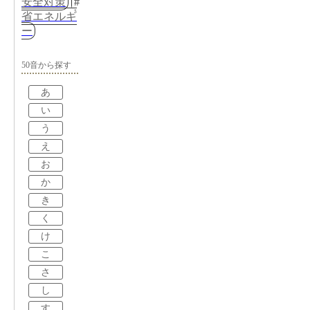
安全対策
省エネルギ
ー
50音から探す
あ
い
う
え
お
か
き
く
け
こ
さ
し
す