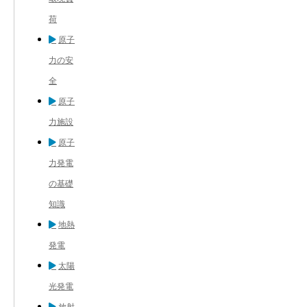
荷
原子
力の安
全
原子
力施設
原子
力発電
の基礎
知識
地熱
発電
太陽
光発電
放射