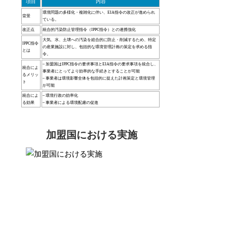
項目
内容
環境問題の多様化・複雑化に伴い、EIA指令の改正が進められ
背景
ている。
改正点
統合的汚染防止管理指令（IPPC指令）との連携強化
大気、水、土壌への汚染を総合的に防止・削減するため、特定
IPPC指令
の産業施設に対し、包括的な環境管理計画の策定を求める指
とは
令。
– 加盟国はIPPC指令の要求事項とEIA指令の要求事項を統合し、
統合によ
事業者にとってより効率的な手続きとすることが可能
るメリッ
– 事業者は環境影響全体を包括的に捉えた計画策定と環境管理
ト
が可能
統合によ
– 環境行政の効率化
る効果
– 事業者による環境配慮の促進
加盟国における実施