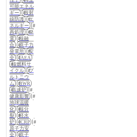
可能エネル
ギー
放射
線防護
エ
ネルギー
再処理
発
電
核融
合
原子力
発電所
安
全
IAEA
核燃料サ
イクル
プ
ルトニウ
ム
BWR
高速炉
健康影響
地球温暖
化
核分
裂
軽水
炉
ICRP
原子力安
全
原子