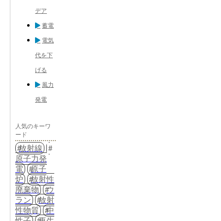
デア
蓄電
電気
代を下
げる
風力
発電
人気のキーワ
ード
放射線
原子力発
電
原子
炉
放射性
廃棄物
ウ
ラン
放射
性物質
中
性子
再生