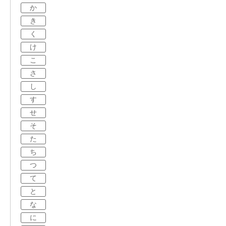
か
き
く
け
こ
さ
し
す
せ
そ
た
ち
つ
て
と
な
に