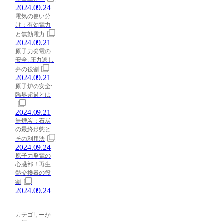
2024.09.24
電気の使い分
け：有効電力
と無効電力
2024.09.21
原子力発電の
安全: 圧力逃し
弁の役割
2024.09.21
原子炉の安全:
臨界超過とは
2024.09.21
無煙炭：石炭
の最終形態と
その利用法
2024.09.24
原子力発電の
心臓部！再生
熱交換器の役
割
2024.09.24
カテゴリーか