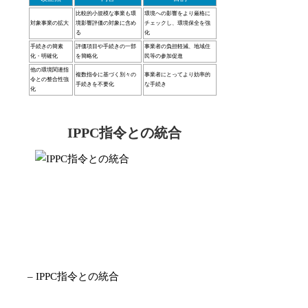
比較的小規模な事業も環
環境への影響をより厳格に
対象事業の拡大
境影響評価の対象に含め
チェックし、環境保全を強
る
化
手続きの簡素
評価項目や手続きの一部
事業者の負担軽減、地域住
化・明確化
を簡略化
民等の参加促進
他の環境関連指
複数指令に基づく別々の
事業者にとってより効率的
令との整合性強
手続きを不要化
な手続き
化
IPPC指令との統合
– IPPC指令との統合