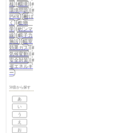
核
環境
環境問題
PWR
被ば
く
生物
学
ガンマ
線
原子力
施設
温室
効果ガス
気候変動
安全対策
省エネルギ
ー
50音から探す
あ
い
う
え
お