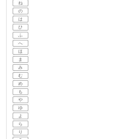
ね
の
は
ひ
ふ
へ
ほ
ま
み
む
め
も
や
ゆ
よ
ら
り