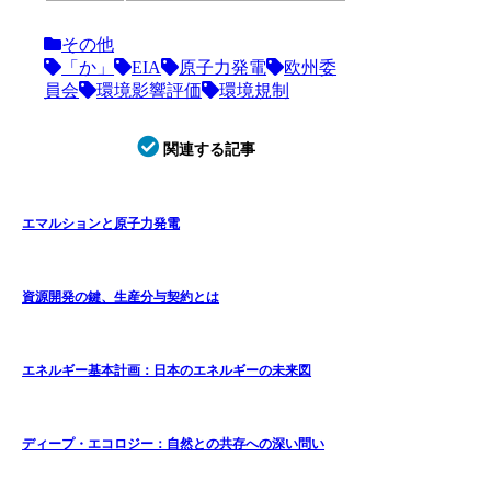
その他
「か」
EIA
原子力発電
欧州委
員会
環境影響評価
環境規制
関連する記事
エマルションと原子力発電
資源開発の鍵、生産分与契約とは
エネルギー基本計画：日本のエネルギーの未来図
ディープ・エコロジー：自然との共存への深い問い