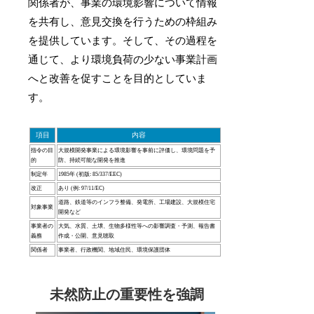
関係者が、事業の環境影響について情報
を共有し、意見交換を行うための枠組み
を提供しています。そして、その過程を
通じて、より環境負荷の少ない事業計画
へと改善を促すことを目的としていま
す。
項目
内容
指令の目
大規模開発事業による環境影響を事前に評価し、環境問題を予
的
防、持続可能な開発を推進
制定年
1985年 (初版: 85/337/EEC)
改正
あり (例: 97/11/EC)
道路、鉄道等のインフラ整備、発電所、工場建設、大規模住宅
対象事業
開発など
事業者の
大気、水質、土壌、生物多様性等への影響調査・予測、報告書
義務
作成・公開、意見聴取
関係者
事業者、行政機関、地域住民、環境保護団体
未然防止の重要性を強調