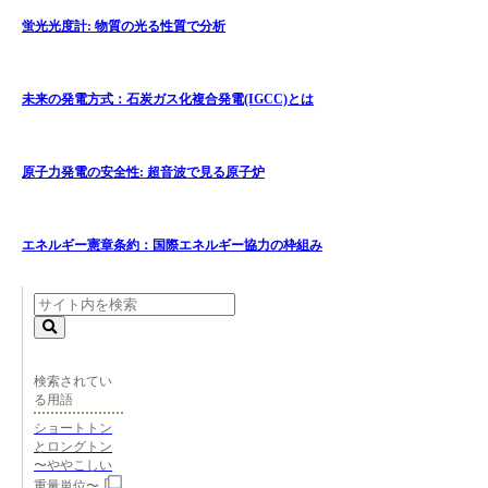
蛍光光度計: 物質の光る性質で分析
未来の発電方式：石炭ガス化複合発電(IGCC)とは
原子力発電の安全性: 超音波で見る原子炉
エネルギー憲章条約：国際エネルギー協力の枠組み
検索されてい
る用語
ショートトン
とロングトン
〜ややこしい
重量単位〜