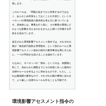
指します。
このルールは、「問題が起きてから対策するのではな
く、あらかじめ対策をしておくことが大切だ」というヨ
ーロッパの環境政策の基本的な考え方に基づいていま
す。具体的には、事業を行う前に、その事業が環境にど
のような影響を与えるのかをきちんと調べて評価する手
続きを定めています。
改正された環境影響アセスメント指令では、それぞれの
国が「統合的汚染防止管理指令」という別のルールと環
境影響アセスメント指令の両方の要求事項を満たすため
に、一つの手続きを設けることを認めています。
ちなみに、ヨーロッパの「指令」というのは、加盟国に
対して、決められた期限までにその内容に沿った国内の
法律やルールを作るように求めるものです。ただし、こ
れは最低限の要求なので、それぞれの国の事情に合わせ
て、より厳しい法律やルールを作ることも可能です。
環境影響アセスメント指令の