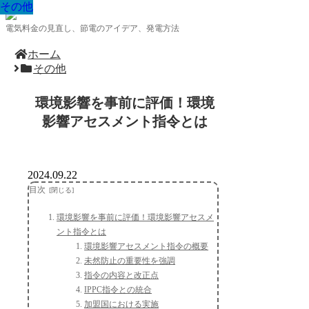
その他
その他
その他
その他
その他
その他
その他
その他
その他
電気料金の見直し、節電のアイデア、発電方法
ホーム
その他
環境影響を事前に評価！環境
影響アセスメント指令とは
2024.09.22
目次
環境影響を事前に評価！環境影響アセスメ
ント指令とは
環境影響アセスメント指令の概要
未然防止の重要性を強調
指令の内容と改正点
IPPC指令との統合
加盟国における実施