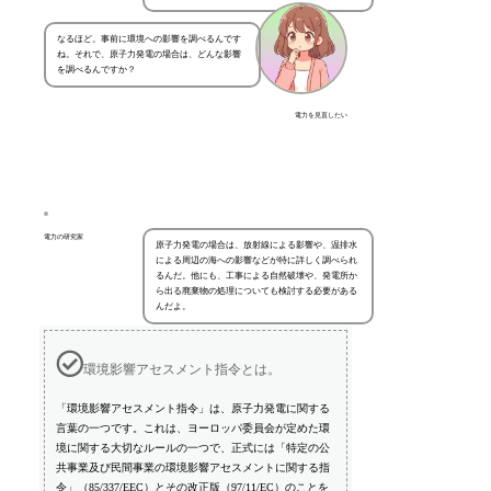
なるほど。事前に環境への影響を調べるんです
ね。それで、原子力発電の場合は、どんな影響
を調べるんですか？
電力を見直したい
電力の研究家
原子力発電の場合は、放射線による影響や、温排水
による周辺の海への影響などが特に詳しく調べられ
るんだ。他にも、工事による自然破壊や、発電所か
ら出る廃棄物の処理についても検討する必要がある
んだよ。
環境影響アセスメント指令とは。
「環境影響アセスメント指令」は、原子力発電に関する
言葉の一つです。これは、ヨーロッパ委員会が定めた環
境に関する大切なルールの一つで、正式には「特定の公
共事業及び民間事業の環境影響アセスメントに関する指
令」（85/337/EEC）とその改正版（97/11/EC）のことを