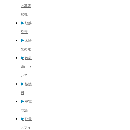
の基礎
知識
地熱
発電
太陽
光発電
放射
線につ
いて
核燃
料
発電
方法
節電
のアイ