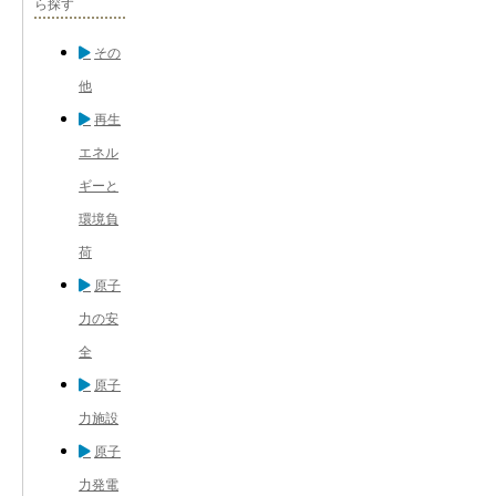
ら探す
その
他
再生
エネル
ギーと
環境負
荷
原子
力の安
全
原子
力施設
原子
力発電