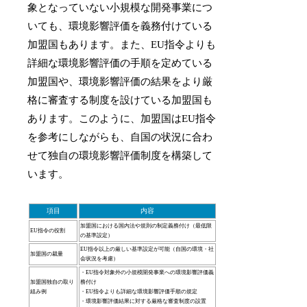
象となっていない小規模な開発事業につ
いても、環境影響評価を義務付けている
加盟国もあります。また、EU指令よりも
詳細な環境影響評価の手順を定めている
加盟国や、環境影響評価の結果をより厳
格に審査する制度を設けている加盟国も
あります。このように、加盟国はEU指令
を参考にしながらも、自国の状況に合わ
せて独自の環境影響評価制度を構築して
います。
項目
内容
加盟国における国内法や規則の制定義務付け（最低限
EU指令の役割
の基準設定）
EU指令以上の厳しい基準設定が可能（自国の環境・社
加盟国の裁量
会状況を考慮）
・EU指令対象外の小規模開発事業への環境影響評価義
加盟国独自の取り
務付け
組み例
・EU指令よりも詳細な環境影響評価手順の規定
・環境影響評価結果に対する厳格な審査制度の設置