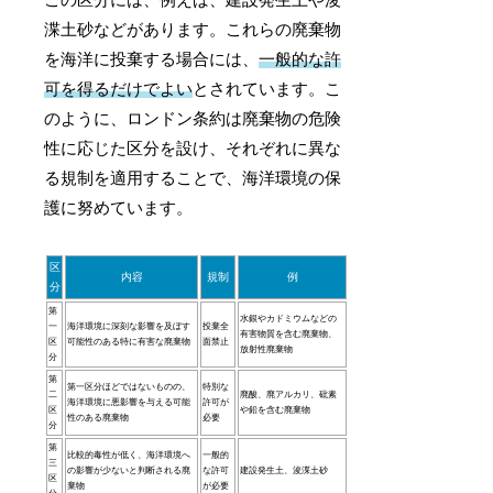
渫土砂などがあります。これらの廃棄物
を海洋に投棄する場合には、
一般的な許
可を得るだけでよい
とされています。こ
のように、ロンドン条約は廃棄物の危険
性に応じた区分を設け、それぞれに異な
る規制を適用することで、海洋環境の保
護に努めています。
区
内容
規制
例
分
第
水銀やカドミウムなどの
一
海洋環境に深刻な影響を及ぼす
投棄全
有害物質を含む廃棄物、
区
可能性のある特に有害な廃棄物
面禁止
放射性廃棄物
分
第
第一区分ほどではないものの、
特別な
二
廃酸、廃アルカリ、砒素
海洋環境に悪影響を与える可能
許可が
区
や鉛を含む廃棄物
性のある廃棄物
必要
分
第
比較的毒性が低く、海洋環境へ
一般的
三
の影響が少ないと判断される廃
な許可
建設発生土、浚渫土砂
区
棄物
が必要