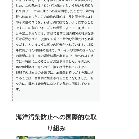
した。この条約は「ロンドン条約」という呼び名で知ら
れており、1975年8月に15の国が同意したことで、効力を
持ち始めました。この条約の目的は、放射能を持つゴミ
やその他のゴミを、わざと海に捨てないようにすること
です。この条約では、ゴミの種類によって、(1)捨てるこ
とを禁止されたゴミ、(2)捨てる前に国の機関の特別な許
可が必要なゴミ、(3)捨てる前に一般的な許可だけが必要
なゴミ、というように三つの区分がされています。1982
年に開かれた6回目の会議で、スペインや北欧の国々など
の希望により、海の調査結果が出るまで、海へのゴミ捨
ては一時的に止めることが決定されました。そのため、
1982年以降は、海へのゴミ捨ては行われていません。
1993年の16回目の会議では、放射能を持つゴミを海に捨
てることは、全面的に禁止されることになりました。ち
なみに、日本は1980年にロンドン条約に同意していま
す。
海洋汚染防止への国際的な取
り組み