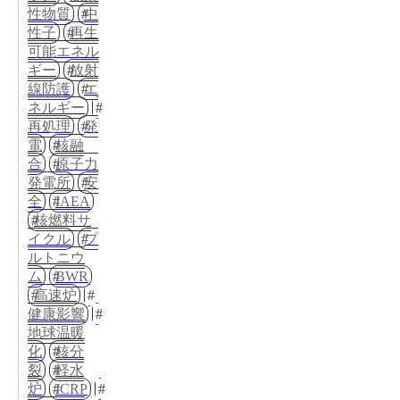
性物質
中
性子
再生
可能エネル
ギー
放射
線防護
エ
ネルギー
再処理
発
電
核融
合
原子力
発電所
安
全
IAEA
核燃料サ
イクル
プ
ルトニウ
ム
BWR
高速炉
健康影響
地球温暖
化
核分
裂
軽水
炉
ICRP