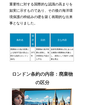
重要性に対する国際的な認識の高まりを
如実に示すものであり、その後の海洋環
境保護の枠組みの礎を築く画期的な出来
事となりました。
採
条約名
択
目的
主な内容
年
廃棄物その他の投棄に
廃棄物の海洋投
放射性廃棄物を含むあらゆ
よる海洋汚染の防止に
1975
棄を規制し、海
る種類の廃棄物を対象と
関する条約 (ロンドン
年
洋環境を汚染か
し、原則として海洋への投
条約)
ら守る
棄を禁止
ロンドン条約の内容：廃棄物
の区分