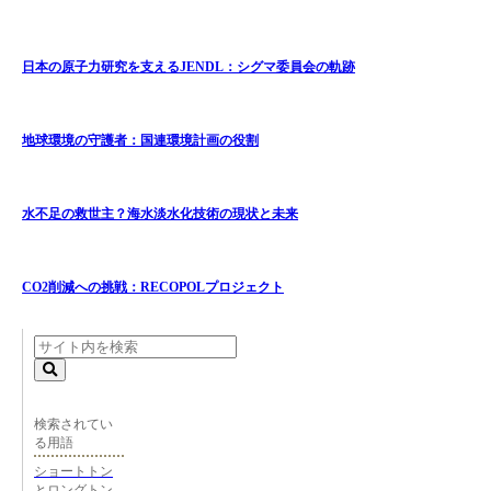
日本の原子力研究を支えるJENDL：シグマ委員会の軌跡
地球環境の守護者：国連環境計画の役割
水不足の救世主？海水淡水化技術の現状と未来
CO2削減への挑戦：RECOPOLプロジェクト
検索されてい
る用語
ショートトン
とロングトン