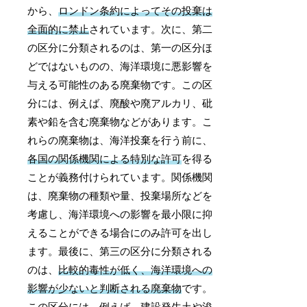
から、
ロンドン条約によってその投棄は
全面的に禁止
されています。次に、第二
の区分に分類されるのは、第一の区分ほ
どではないものの、海洋環境に悪影響を
与える可能性のある廃棄物です。この区
分には、例えば、廃酸や廃アルカリ、砒
素や鉛を含む廃棄物などがあります。こ
れらの廃棄物は、海洋投棄を行う前に、
各国の関係機関による特別な許可
を得る
ことが義務付けられています。関係機関
は、廃棄物の種類や量、投棄場所などを
考慮し、海洋環境への影響を最小限に抑
えることができる場合にのみ許可を出し
ます。最後に、第三の区分に分類される
のは、
比較的毒性が低く、海洋環境への
影響が少ないと判断される廃棄物
です。
この区分には、例えば、建設発生土や浚