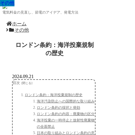
その他
その他
その他
その他
その他
その他
その他
その他
その他
電気料金の見直し、節電のアイデア、発電方法
ホーム
その他
ロンドン条約：海洋投棄規制
の歴史
2024.09.21
目次
ロンドン条約：海洋投棄規制の歴史
海洋汚染防止への国際的な取り組み
ロンドン条約の採択と発効
ロンドン条約の内容：廃棄物の区分
海洋投棄の一時停止と放射性廃棄物
の全面禁止
日本の取り組みとロンドン条約の意