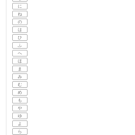
に
ね
の
は
ひ
ふ
へ
ほ
ま
み
む
め
も
や
ゆ
よ
ら