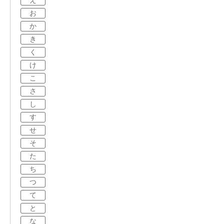
え
お
か
き
く
け
こ
さ
し
す
せ
そ
た
ち
つ
て
と
な