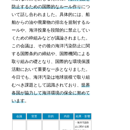
防止するための国際的なルール作り
につ
いて話し合われました。具体的には、船
舶からの油や廃棄物の排出を規制するル
ールや、海洋投棄を段階的に禁止してい
くための枠組みなどが議論されました。
この会議は、その後の海洋汚染防止に関
する国際条約の締結や、国際機関による
取り組みの礎となり、国際的な環境保護
活動において重要な一歩となりました。
今日でも、海洋汚染は地球規模で取り組
むべき課題として認識されており、
世界
各国が協力して海洋環境の保全に努めて
います
。
会議
背景
目的
内容
結果・影響
・海洋汚染防
止に関する国