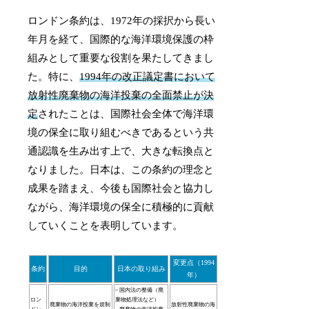
ロンドン条約は、1972年の採択から長い
年月を経て、国際的な海洋環境保護の枠
組みとして重要な役割を果たしてきまし
た。特に、
1994年の改正議定書において
放射性廃棄物の海洋投棄の全面禁止が決
定
されたことは、国際社会全体で海洋環
境の保全に取り組むべきであるという共
通認識を生み出す上で、大きな転換点と
なりました。日本は、この条約の理念と
成果を踏まえ、今後も国際社会と協力し
ながら、海洋環境の保全に積極的に貢献
していくことを表明しています。
変更点（1994
条約
目的
日本の取り組み
年）
– 国内法の整備（廃
ロン
棄物処理法など）
廃棄物の海洋投棄を規制
放射性廃棄物の海