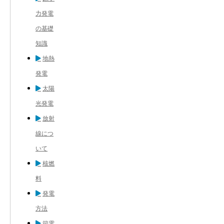
力発電
の基礎
知識
地熱
発電
太陽
光発電
放射
線につ
いて
核燃
料
発電
方法
節電