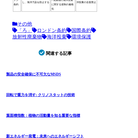
ドン
– 廃棄物の海洋投棄
し、海洋汚染を防止する
洋投棄の全面禁止
条約
に関する規制の厳格
化
その他
「ろ」
ロンドン条約
国際条約
放射性廃棄物
海洋投棄
環境保護
関連する記事
製品の安全確保に不可欠なMSDS
回転で重力を消す: クリノスタットの技術
葉面積指数：植物の活動量を知る重要な指標
新エネルギー発電：未来へのエネルギーシフト