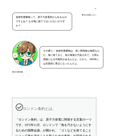
電力を見直したい
放射性廃棄物って、原子力発電所から出るもの
ですよね？ なぜ海に捨ててはいけないのです
か？
その通り！ 放射性廃棄物は、長い間危険な物質なん
だ。海に捨てると、魚や海藻が汚染されて、人間も
危険になる可能性があるんだよ。だから、1993年に
は全面的に禁止になったんだよ。
電力の研究家
ロンドン条約とは。
「ロンドン条約」は、原子力発電に関係する言葉の一つ
です。1972年11月、ロンドンで「海を汚さないようにす
るための国際会議」が開かれ、「ゴミなどを捨てること
によって海を汚すことを防ぐための条約」が採択されま