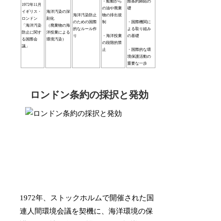
・船舶から
際条約締結の
1972年11月
の油や廃棄
礎
イギリス・
海洋汚染の深
海洋汚染防止
物の排出規
ロンドン
刻化
のための国際
制
・国際機関に
「海洋汚染
（廃棄物の海
的なルール作
よる取り組み
防止に関す
洋投棄による
り
・海洋投棄
の基礎
る国際会
環境汚染）
の段階的禁
議」
止
・国際的な環
境保護活動の
重要な一歩
ロンドン条約の採択と発効
1972年、ストックホルムで開催された国
連人間環境会議を契機に、海洋環境の保