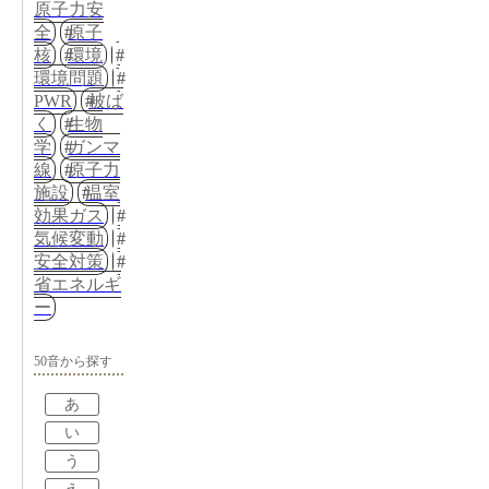
原子力安
全
原子
核
環境
環境問題
PWR
被ば
く
生物
学
ガンマ
線
原子力
施設
温室
効果ガス
気候変動
安全対策
省エネルギ
ー
50音から探す
あ
い
う