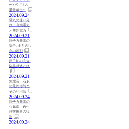
〜ややこしい
重量単位〜
2024.09.24
電気の使い分
け：有効電力
と無効電力
2024.09.21
原子力発電の
安全: 圧力逃し
弁の役割
2024.09.21
原子炉の安全:
臨界超過とは
2024.09.21
無煙炭：石炭
の最終形態と
その利用法
2024.09.24
原子力発電の
心臓部！再生
熱交換器の役
割
2024.09.24