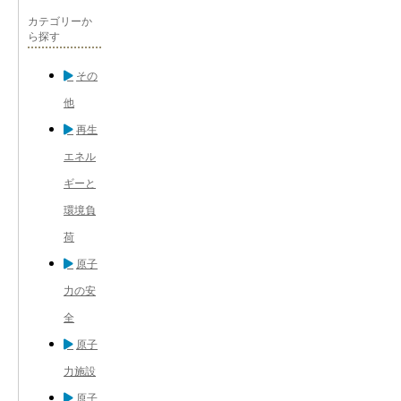
カテゴリーか
ら探す
その
他
再生
エネル
ギーと
環境負
荷
原子
力の安
全
原子
力施設
原子