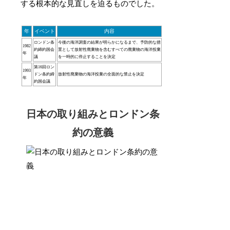
する根本的な見直しを迫るものでした。
年
イベント
内容
ロンドン条
今後の海洋調査の結果が明らかになるまで、予防的な措
1982
約締約国会
置として放射性廃棄物を含むすべての廃棄物の海洋投棄
年
議
を一時的に停止することを決定
第16回ロン
1993
ドン条約締
放射性廃棄物の海洋投棄の全面的な禁止を決定
年
約国会議
日本の取り組みとロンドン条
約の意義