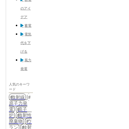
のアイ
デア
蓄電
電気
代を下
げる
風力
発電
人気のキーワ
ード
放射線
原子力発
電
原子
炉
放射性
廃棄物
ウ
ラン
放射