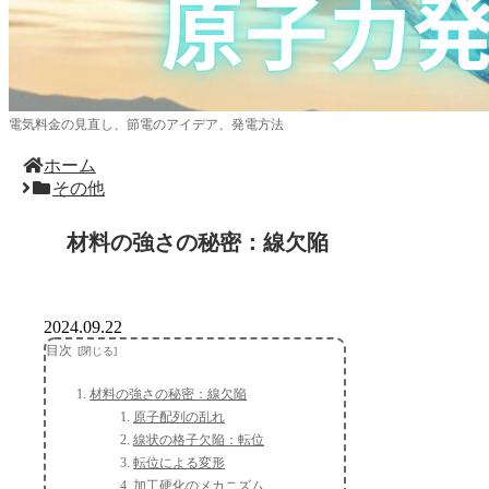
電気料金の見直し、節電のアイデア、発電方法
ホーム
その他
材料の強さの秘密：線欠陥
2024.09.22
目次
材料の強さの秘密：線欠陥
原子配列の乱れ
線状の格子欠陥：転位
転位による変形
加工硬化のメカニズム