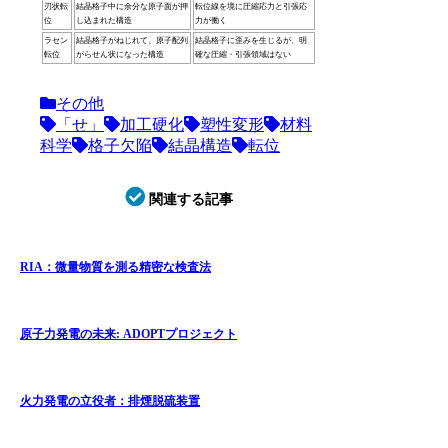
刃状転
結晶格子中に余分な原子面が押
転位線を境に圧縮応力と引張応
位
し込まれた構造
力が働く
ラセン
結晶格子がねじれて、原子配列
結晶格子に歪みを生じるが、明
転位
がらせん状になった構造
確な圧縮・引張領域はない
その他
「せ」
加工硬化
塑性変形
材料
科学
格子欠陥
結晶構造
転位
関連する記事
RIA：微量物質を測る精密な検査法
原子力発電の未来: ADOPTプロジェクト
火力発電の立役者：排煙脱硫装置