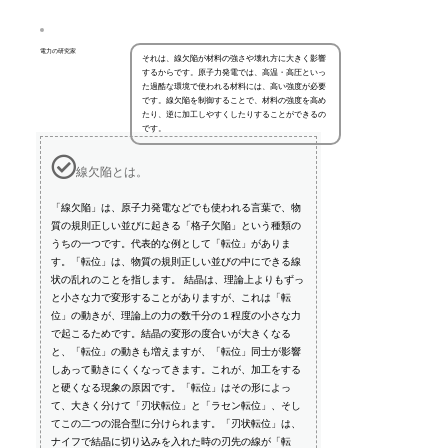
電力の研究家
それは、線欠陥が材料の強さや壊れ方に大きく影響
するからです。原子力発電では、高温・高圧といっ
た過酷な環境で使われる材料には、高い強度が必要
です。線欠陥を制御することで、材料の強度を高め
たり、逆に加工しやすくしたりすることができるの
です。
線欠陥とは。
「線欠陥」は、原子力発電などでも使われる言葉で、物
質の規則正しい並びに起きる「格子欠陥」という種類の
うちの一つです。代表的な例として「転位」がありま
す。「転位」は、物質の規則正しい並びの中にできる線
状の乱れのことを指します。 結晶は、理論上よりもずっ
と小さな力で変形することがありますが、これは「転
位」の動きが、理論上の力の数千分の１程度の小さな力
で起こるためです。結晶の変形の度合いが大きくなる
と、「転位」の動きも増えますが、「転位」同士が影響
しあって動きにくくなってきます。これが、加工をする
と硬くなる現象の原因です。「転位」はその形によっ
て、大きく分けて「刃状転位」と「ラセン転位」、そし
てこの二つの混合型に分けられます。「刃状転位」は、
ナイフで結晶に切り込みを入れた時の刃先の線が「転