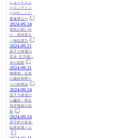
ショートトン
とロングトン
〜ややこしい
重量単位〜
2024.09.24
電気の使い分
け：有効電力
と無効電力
2024.09.21
原子力発電の
安全: 圧力逃し
弁の役割
2024.09.21
無煙炭：石炭
の最終形態と
その利用法
2024.09.24
原子力発電の
心臓部！再生
熱交換器の役
割
2024.09.24
原子炉の安全:
臨界超過とは