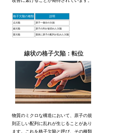
改善に繋げることが期待されています。
格子欠陥の種類
説明
点欠陥
原子一個分の欠損
線欠陥
原子の列が途切れた欠陥
面欠陥
面状に原子の配列が乱れた欠陥
線状の格子欠陥：転位
物質のミクロな構造において、原子の規
則正しい配列に乱れが生じることがあり
ます。これを格子欠陥と呼び、その種類