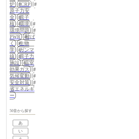
炉
ICRP
原子力安
全
原子
核
環境
環境問題
PWR
被ば
く
生物
学
ガンマ
線
原子力
施設
温室
効果ガス
気候変動
安全対策
省エネルギ
ー
50音から探す
あ
い