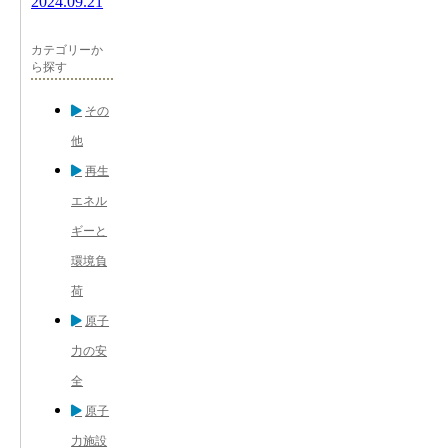
2024.09.21
カテゴリーか
ら探す
その
他
再生
エネル
ギーと
環境負
荷
原子
力の安
全
原子
力施設