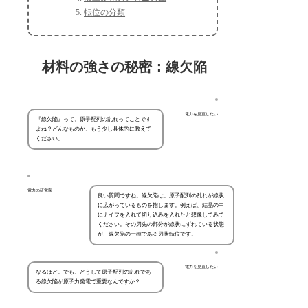
転位の分類
材料の強さの秘密：線欠陥
電力を見直したい
『線欠陥』って、原子配列の乱れってことです
よね？どんなものか、もう少し具体的に教えて
ください。
電力の研究家
良い質問ですね。線欠陥は、原子配列の乱れが線状
に広がっているものを指します。例えば、結晶の中
にナイフを入れて切り込みを入れたと想像してみて
ください。その刃先の部分が線状にずれている状態
が、線欠陥の一種である刃状転位です。
電力を見直したい
なるほど。でも、どうして原子配列の乱れであ
る線欠陥が原子力発電で重要なんですか？