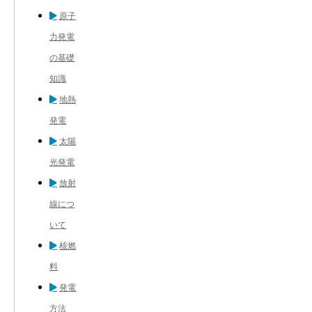
原子
力発電
の基礎
知識
地熱
発電
太陽
光発電
放射
線につ
いて
核燃
料
発電
方法