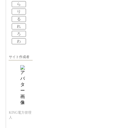
ら
り
る
れ
ろ
わ
サイト作成者
KING電力管理
人