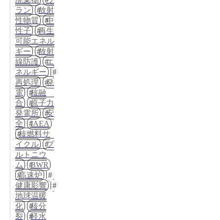
ラン
放射
性物質
中
性子
再生
可能エネル
ギー
放射
線防護
エ
ネルギー
再処理
発
電
核融
合
原子力
発電所
安
全
IAEA
核燃料サ
イクル
プ
ルトニウ
ム
BWR
高速炉
健康影響
地球温暖
化
核分
裂
軽水