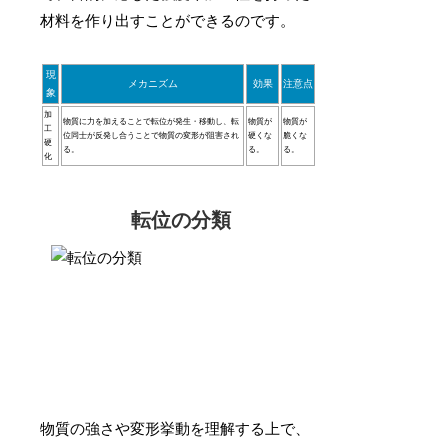
材料を作り出すことができるのです。
現
メカニズム
効果
注意点
象
加
物質に力を加えることで転位が発生・移動し、転
物質が
物質が
工
位同士が反発し合うことで物質の変形が阻害され
硬くな
脆くな
硬
る。
る。
る。
化
転位の分類
物質の強さや変形挙動を理解する上で、