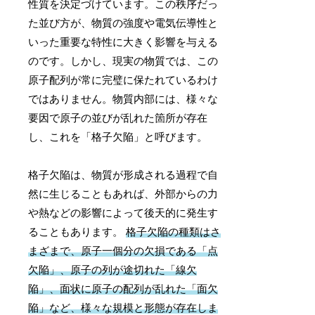
性質を決定づけています。この秩序だっ
た並び方が、物質の強度や電気伝導性と
いった重要な特性に大きく影響を与える
のです。しかし、現実の物質では、この
原子配列が常に完璧に保たれているわけ
ではありません。物質内部には、様々な
要因で原子の並びが乱れた箇所が存在
し、これを「格子欠陥」と呼びます。
格子欠陥は、物質が形成される過程で自
然に生じることもあれば、外部からの力
や熱などの影響によって後天的に発生す
ることもあります。
格子欠陥の種類はさ
まざまで、原子一個分の欠損である「点
欠陥」、原子の列が途切れた「線欠
陥」、面状に原子の配列が乱れた「面欠
陥」など、様々な規模と形態が存在しま