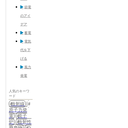
節電
のアイ
デア
蓄電
電気
代を下
げる
風力
発電
人気のキーワ
ード
放射線
原子力発
電
原子
炉
放射性
廃棄物
ウ