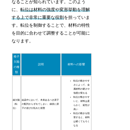
なることが知られています。このよう
に、
転位は材料の強度や変形挙動を理解
する上で非常に重要な役割
を担っていま
す。転位を制御することで、材料の特性
を目的に合わせて調整することが可能に
なります。
格子
欠陥
説明
材料への影響
の種
類
転位の動きやす
さによって、金
属材料の硬さや
強度が変わる
転位が動きやす
線欠陥
結晶中において、本来あるべき原子
いと、材料は柔
（転
の配列からずれてしまい、線状に原
らかく、延性が
位）
子の並びが乱れた状態
高い
転位の動きを阻
害すると、材料
は硬くてもろく
なる