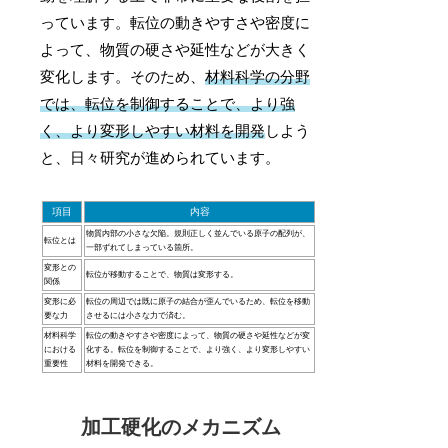
っています。転位の動きやすさや密度に
よって、物質の硬さや延性などが大きく
変化します。そのため、
材料科学の分野
では、転位を制御することで、より強
く、より変形しやすい材料を開発
しよう
と、日々研究が進められています。
項目
内容
物質内部の小さな欠陥。規則正しく並んでいる原子の配列が、
転位とは
一部ずれてしまっている箇所。
変形との
転位が移動することで、物質は変形する。
関係
変形に必
転位の周辺では既に原子の結合が歪んでいるため、転位を移動
要な力
させるには小さな力で済む。
材料科学
転位の動きやすさや密度によって、物質の硬さや延性などが変
における
化する。転位を制御することで、より強く、より変形しやすい
重要性
材料を開発できる。
加工硬化のメカニズム