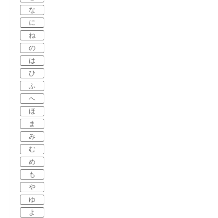
な
に
ね
の
は
ひ
ふ
へ
ほ
ま
み
む
め
も
や
ゆ
よ