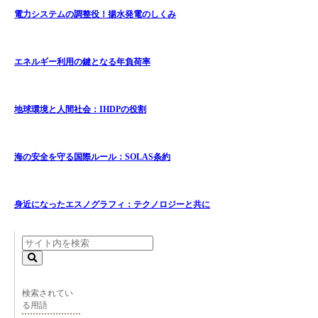
電力システムの調整役！揚水発電のしくみ
エネルギー利用の鍵となる年負荷率
地球環境と人間社会：IHDPの役割
海の安全を守る国際ルール：SOLAS条約
身近になったエスノグラフィ：テクノロジーと共に
検索されてい
る用語