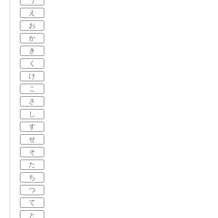
う
え
お
か
き
く
け
こ
さ
し
す
せ
そ
た
ち
つ
て
と