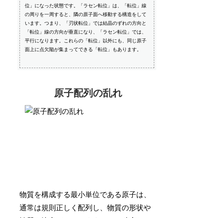
位」になった状態です。「ラセン転位」は、「転位」線
の周りを一周すると、隣の原子面へ移動する構造をして
います。つまり、「刃状転位」では結晶のずれの方向と
「転位」線の方向が垂直になり、「ラセン転位」では、
平行になります。これらの「転位」以外にも、同じ原子
面上に点欠陥が集まってできる「転位」もあります。
原子配列の乱れ
物質を構成する最小単位である原子は、
通常は規則正しく配列し、物質の形状や