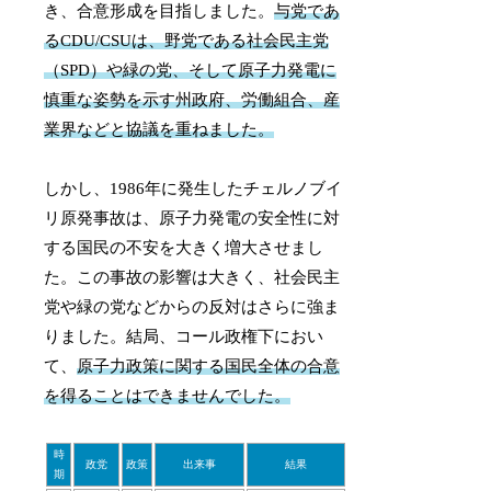
き、合意形成を目指しました。
与党であ
るCDU/CSUは、野党である社会民主党
（SPD）や緑の党、そして原子力発電に
慎重な姿勢を示す州政府、労働組合、産
業界などと協議を重ねました。
しかし、1986年に発生したチェルノブイ
リ原発事故は、原子力発電の安全性に対
する国民の不安を大きく増大させまし
た。この事故の影響は大きく、社会民主
党や緑の党などからの反対はさらに強ま
りました。結局、コール政権下におい
て、
原子力政策に関する国民全体の合意
を得ることはできませんでした。
時
政党
政策
出来事
結果
期