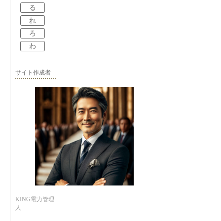
る
れ
ろ
わ
サイト作成者
KING電力管理
人