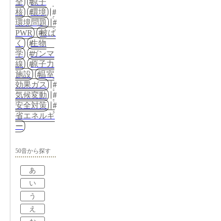
全
原子
核
環境
環境問題
PWR
被ば
く
生物
学
ガンマ
線
原子力
施設
温室
効果ガス
気候変動
安全対策
省エネルギ
ー
50音から探す
あ
い
う
え