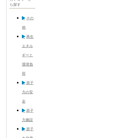
ら探す
その
他
再生
エネル
ギーと
環境負
荷
原子
力の安
全
原子
力施設
原子