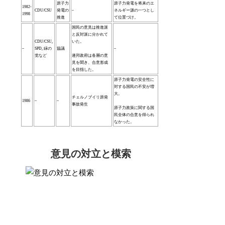
原子力
原子力発電を将来のエ
1982-
CDU/CSU
発電の
–
ネルギー源の一つとし
1998
推進
て位置づけ。
国民の意見は推進派
と反対派に分かれて
CDU/CSU,
いた。
–
SPD, 緑の
協議
–
党など
連邦政府は各層の意
見を聞き、合意形成
を目指した。
原子力発電の安全性に
対する国民の不安が増
大。
チェルノブイリ原発
1986
–
–
事故発生
原子力政策に関する国
民全体の合意を得られ
なかった。
意見の対立と模索