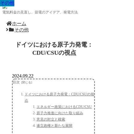
その他
その他
その他
その他
その他
その他
その他
その他
その他
電気料金の見直し、節電のアイデア、発電方法
ホーム
その他
ドイツにおける原子力発電：
CDU/CSUの視点
2024.09.22
目次
ドイツにおける原子力発電：CDU/CSUの視
点
エネルギー政策におけるCDU/CSU
原子力推進に向けた取り組み
意見の対立と模索
連立政権と新たな展開