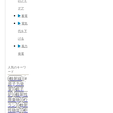
のアイ
デア
蓄電
電気
代を下
げる
風力
発電
人気のキーワ
ード
放射線
原子力発
電
原子
炉
放射性
廃棄物
ウ
ラン
放射
性物質
中