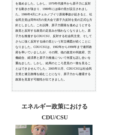
を進めました。しかし、1970年代後半から原子力に反対
する動きが強まり、1980年には緑の党が設立されまし
た。1986年4月にチェルノブイリ原発事故が起きると、社
会民主党は同年8月の党大会で原子力反対を党の正式な方
針としました。これ以降、原子力開発を進めようとする
政党と反対する政党の足並みが揃わなくなりました。原
子力を推進するCDU/CSU、反対する社会民主党、そして
さらに強く反対する緑の党という対立構図が続くことに
なりました。CDU/CSUは、1982年から1998年まで連邦政
府を率いていましたが、その間、他の政党や州政府、労
働組合、経済界と原子力推進について何度も話し合いを
重ねました。しかし、結局のところ意見の一致を見るこ
とはできませんでした。2005年11月、CDU/CSUは社会民
主党と連立政権を組むことになり、原子力から撤退する
政策を見直す可能性が出てきました。
エネルギー政策における
CDU/CSU