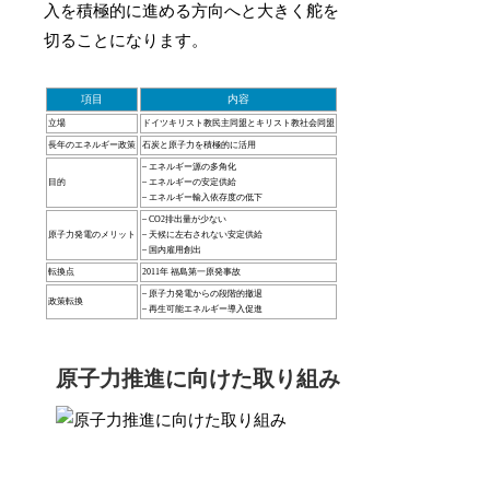
入を積極的に進める方向へと大きく舵を
切ることになります。
項目
内容
立場
ドイツキリスト教民主同盟とキリスト教社会同盟
長年のエネルギー政策
石炭と原子力を積極的に活用
– エネルギー源の多角化
目的
– エネルギーの安定供給
– エネルギー輸入依存度の低下
– CO2排出量が少ない
原子力発電のメリット
– 天候に左右されない安定供給
– 国内雇用創出
転換点
2011年 福島第一原発事故
– 原子力発電からの段階的撤退
政策転換
– 再生可能エネルギー導入促進
原子力推進に向けた取り組み