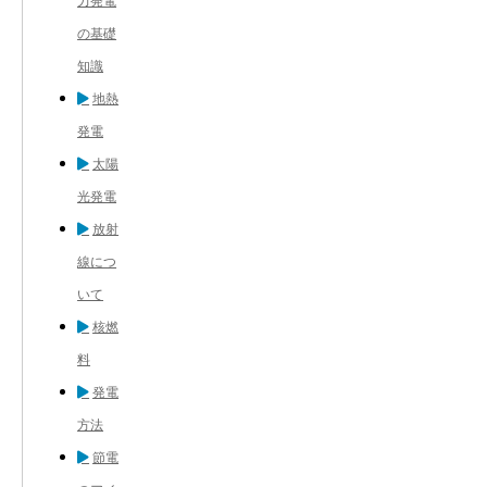
力発電
の基礎
知識
地熱
発電
太陽
光発電
放射
線につ
いて
核燃
料
発電
方法
節電