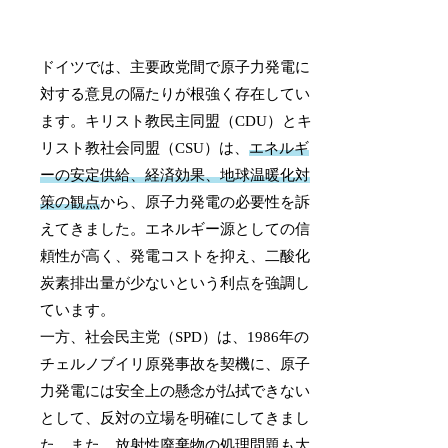
ドイツでは、主要政党間で原子力発電に
対する意見の隔たりが根強く存在してい
ます。キリスト教民主同盟（CDU）とキ
リスト教社会同盟（CSU）は、
エネルギ
ーの安定供給、経済効果、地球温暖化対
策の観点
から、原子力発電の必要性を訴
えてきました。エネルギー源としての信
頼性が高く、発電コストを抑え、二酸化
炭素排出量が少ないという利点を強調し
ています。
一方、社会民主党（SPD）は、1986年の
チェルノブイリ原発事故を契機に、原子
力発電には安全上の懸念が払拭できない
として、反対の立場を明確にしてきまし
た。また、放射性廃棄物の処理問題も大