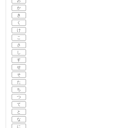
お
か
き
く
け
こ
さ
し
す
せ
そ
た
ち
つ
て
と
な
に