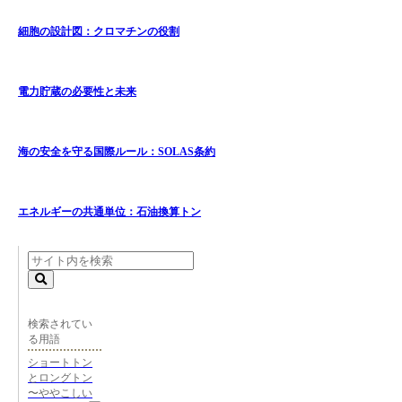
細胞の設計図：クロマチンの役割
電力貯蔵の必要性と未来
海の安全を守る国際ルール：SOLAS条約
エネルギーの共通単位：石油換算トン
検索されてい
る用語
ショートトン
とロングトン
〜ややこしい