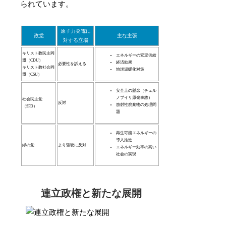
られています。
原子力発電に
政党
主な主張
対する立場
キリスト教民主同
エネルギーの安定供給
盟（CDU）
経済効果
必要性を訴える
キリスト教社会同
地球温暖化対策
盟（CSU）
安全上の懸念（チェル
ノブイリ原発事故）
社会民主党
反対
放射性廃棄物の処理問
（SPD）
題
再生可能エネルギーの
導入推進
緑の党
より強硬に反対
エネルギー効率の高い
社会の実現
連立政権と新たな展開