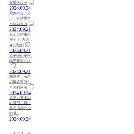
重量単位〜
2024.09.24
電気の使い分
け：有効電力
と無効電力
2024.09.21
原子力発電の
安全: 圧力逃し
弁の役割
2024.09.21
原子炉の安全:
臨界超過とは
2024.09.21
無煙炭：石炭
の最終形態と
その利用法
2024.09.24
原子力発電の
心臓部！再生
熱交換器の役
割
2024.09.24
カテゴリーか