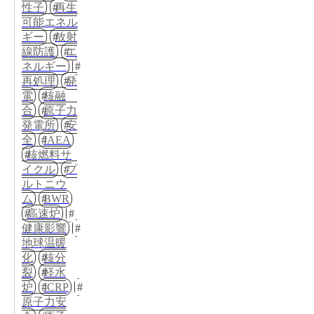
性子
再生
可能エネル
ギー
放射
線防護
エ
ネルギー
再処理
発
電
核融
合
原子力
発電所
安
全
IAEA
核燃料サ
イクル
プ
ルトニウ
ム
BWR
高速炉
健康影響
地球温暖
化
核分
裂
軽水
炉
ICRP
原子力安