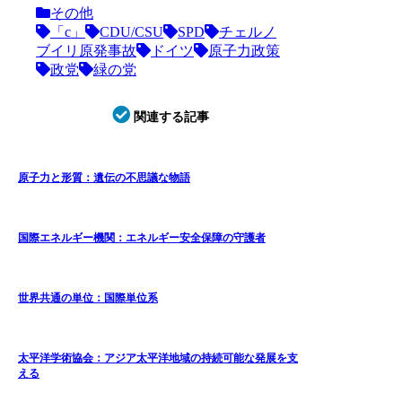
その他
「c」
CDU/CSU
SPD
チェルノ
ブイリ原発事故
ドイツ
原子力政策
政党
緑の党
関連する記事
原子力と形質：遺伝の不思議な物語
国際エネルギー機関：エネルギー安全保障の守護者
世界共通の単位：国際単位系
太平洋学術協会：アジア太平洋地域の持続可能な発展を支
える