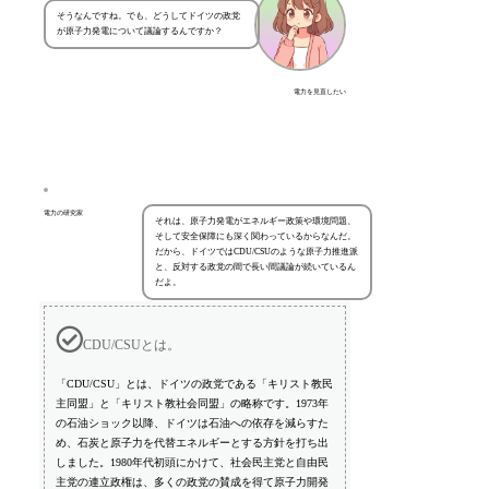
そうなんですね。でも、どうしてドイツの政党
が原子力発電について議論するんですか？
電力を見直したい
電力の研究家
それは、原子力発電がエネルギー政策や環境問題、
そして安全保障にも深く関わっているからなんだ。
だから、ドイツではCDU/CSUのような原子力推進派
と、反対する政党の間で長い間議論が続いているん
だよ。
CDU/CSUとは。
「CDU/CSU」とは、ドイツの政党である「キリスト教民
主同盟」と「キリスト教社会同盟」の略称です。1973年
の石油ショック以降、ドイツは石油への依存を減らすた
め、石炭と原子力を代替エネルギーとする方針を打ち出
しました。1980年代初頭にかけて、社会民主党と自由民
主党の連立政権は、多くの政党の賛成を得て原子力開発