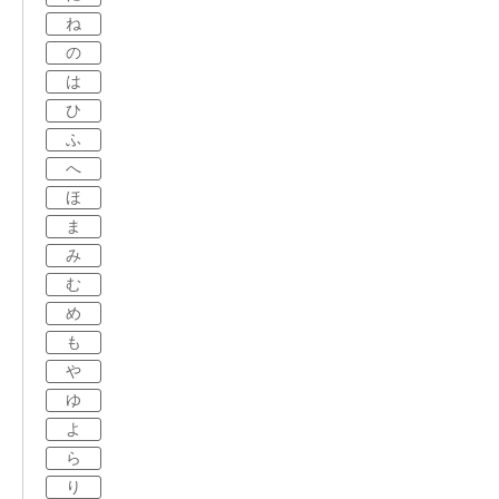
ね
の
は
ひ
ふ
へ
ほ
ま
み
む
め
も
や
ゆ
よ
ら
り