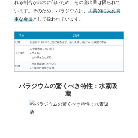
れる割合が非常に低いため、その産出量は限られて
います。そのため、パラジウムは、
工業的に大変貴
重な金属
として扱われています。
項目
詳細
状態
自然界では単体ではほぼ存在せず、他の金属と結びついた状態で存在
白金族元素を含む鉱石
産出場所
– 白金鉱石
– 金や銀を含む鉱石
– 産出量が限られている
特性
– 工業的に貴重な金属
パラジウムの驚くべき特性：水素吸
蔵