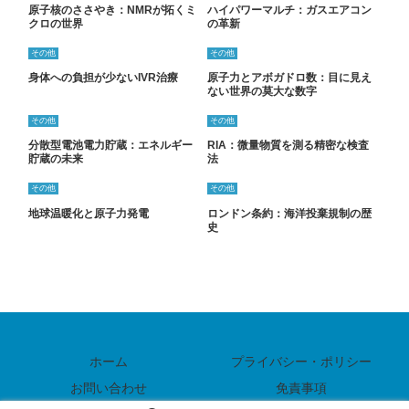
原子核のささやき：NMRが拓くミ
ハイパワーマルチ：ガスエアコン
クロの世界
の革新
その他
その他
身体への負担が少ないIVR治療
原子力とアボガドロ数：目に見え
ない世界の莫大な数字
その他
その他
分散型電池電力貯蔵：エネルギー
RIA：微量物質を測る精密な検査
貯蔵の未来
法
その他
その他
地球温暖化と原子力発電
ロンドン条約：海洋投棄規制の歴
史
ホーム
プライバシー・ポリシー
お問い合わせ
免責事項