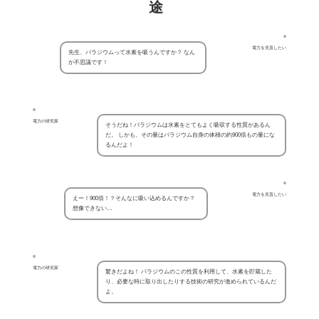
途
電力を見直したい
先生、パラジウムって水素を吸うんですか？ なん
か不思議です！
電力の研究家
そうだね！パラジウムは水素をとてもよく吸収する性質があるん
だ。 しかも、その量はパラジウム自身の体積の約900倍もの量にな
るんだよ！
電力を見直したい
えー！900倍！？そんなに吸い込めるんですか？
想像できない…
電力の研究家
驚きだよね！ パラジウムのこの性質を利用して、水素を貯蔵した
り、必要な時に取り出したりする技術の研究が進められているんだ
よ。