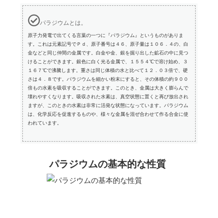
パラジウムとは。
原子力発電で出てくる言葉の一つに『パラジウム』というものがありま
す。これは元素記号でＰｄ、原子番号は４６、原子量は１０６．４の、白
金などと同じ仲間の金属です。白金や金、銀を掘り出した鉱石の中に見つ
けることができます。銀色に白く光る金属で、１５５４℃で溶け始め、３
１６７℃で沸騰します。重さは同じ体積の水と比べて１２．０３倍で、硬
さは４．８です。パラジウムを細かい粉末にすると、その体積の約９００
倍もの水素を吸収することができます。このとき、金属は大きく膨らんで
壊れやすくなります。吸収された水素は、真空状態に置くと再び放出され
ますが、このときの水素は非常に活発な状態になっています。パラジウム
は、化学反応を促進するものや、様々な金属を混ぜ合わせて作る合金に使
われています。
パラジウムの基本的な性質