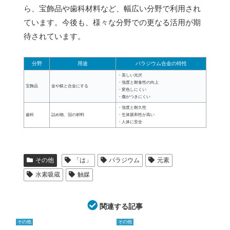
ら、宝飾品や歯科材料など、幅広い分野で利用され
ています。今後も、様々な分野での更なる活用が期
待されています。
分野
用途
パラジウム合金の特性
・美しい光沢
・強度と耐食性の向上
宝飾品
金や銀と合金にする
・変色しにくい
・傷がつきにくい
・強度と耐久性
歯科
詰め物、冠の材料
・生体親和性が高い
・人体に安全
その他
「は」
パラジウム
元素
水素吸蔵
触媒
関連する記事
その他
その他