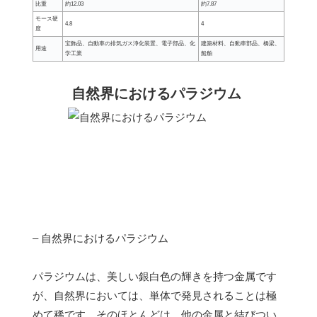
比重
約12.03
約7.87
モース硬
4.8
4
度
宝飾品、自動車の排気ガス浄化装置、電子部品、化
建築材料、自動車部品、橋梁、
用途
学工業
船舶
自然界におけるパラジウム
– 自然界におけるパラジウム
パラジウムは、美しい銀白色の輝きを持つ金属です
が、自然界においては、単体で発見されることは極
めて稀です。そのほとんどは、他の金属と結びつい