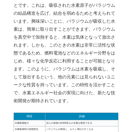
とです。これは、吸収された水素原子がパラジウム
の結晶構造を広げ、結合を弱めるためと考えられて
います。興味深いことに、パラジウムが吸収した水
素は、簡単に取り出すことができます。パラジウム
を真空中で加熱すると、水素は気体となって放出さ
れます。しかも、このときの水素は非常に活性な状
態であるため、燃料電池などのエネルギー分野をは
じめ、様々な化学反応に利用することが可能となり
ます。このように、パラジウムは水素を吸蔵し、そ
して放出するという、他の元素には見られないユニ
ークな性質を持っています。この特性を活かすこと
で、水素エネルギー社会の実現に向けた、新たな技
術開発が期待されています。
特性
詳細
水素吸蔵能力
自らの体積の約900倍もの水素を吸収できる
水素吸蔵時の状態変化
パラジウムが膨張し、もろく壊れやすくなる