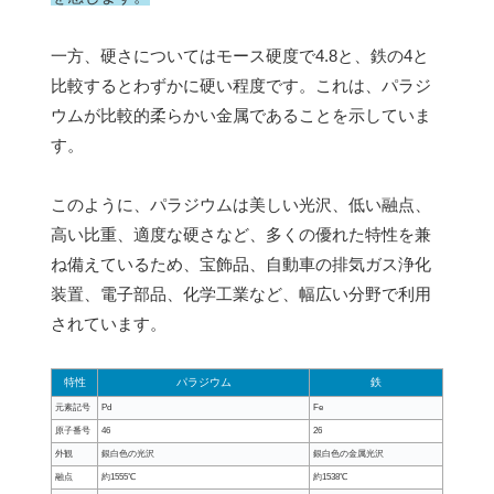
一方、硬さについてはモース硬度で4.8と、鉄の4と
比較するとわずかに硬い程度です。これは、パラジ
ウムが比較的柔らかい金属であることを示していま
す。
このように、パラジウムは美しい光沢、低い融点、
高い比重、適度な硬さなど、多くの優れた特性を兼
ね備えているため、宝飾品、自動車の排気ガス浄化
装置、電子部品、化学工業など、幅広い分野で利用
されています。
特性
パラジウム
鉄
元素記号
Pd
Fe
原子番号
46
26
外観
銀白色の光沢
銀白色の金属光沢
融点
約1555℃
約1538℃