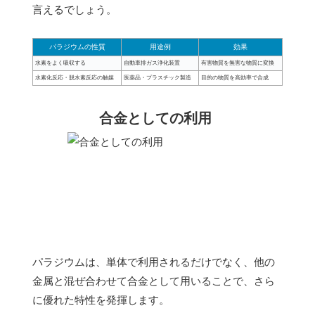
言えるでしょう。
パラジウムの性質
用途例
効果
水素をよく吸収する
自動車排ガス浄化装置
有害物質を無害な物質に変換
水素化反応・脱水素反応の触媒
医薬品・プラスチック製造
目的の物質を高効率で合成
合金としての利用
パラジウムは、単体で利用されるだけでなく、他の
金属と混ぜ合わせて合金として用いることで、さら
に優れた特性を発揮します。