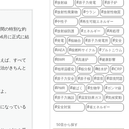
放射線
原子力発電
原子炉
放射性廃棄物
ウラン
放射性物質
中性子
再生可能エネルギー
の間の特別な約
放射線防護
エネルギー
再処理
6月に正式に結
発電
核融合
原子力発電所
安全
IAEA
核燃料サイクル
プルトニウム
BWR
高速炉
健康影響
とえば、すべて
政治がきちんと
地球温暖化
核分裂
軽水炉
ICRP
原子力安全
原子核
環境
環境問題
PWR
被ばく
生物学
ガンマ線
だよ。
原子力施設
温室効果ガス
気候変動
とになっている
安全対策
省エネルギー
50音から探す