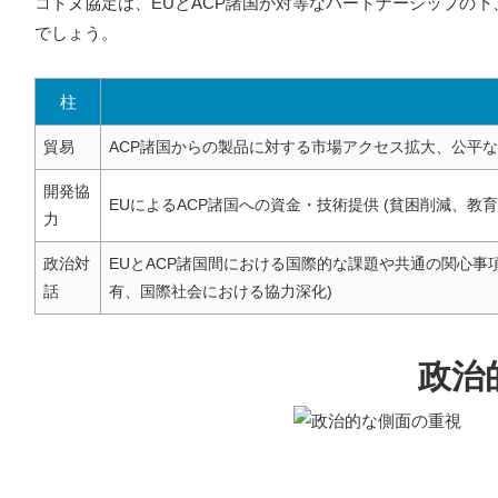
コトヌ協定は、EUとACP諸国が対等なパートナーシップの
でしょう。
柱
貿易
ACP諸国からの製品に対する市場アクセス拡大、公平な貿
開発協
EUによるACP諸国への資金・技術提供 (貧困削減、
力
政治対
EUとACP諸国間における国際的な課題や共通の関心事
話
有、国際社会における協力深化)
政治