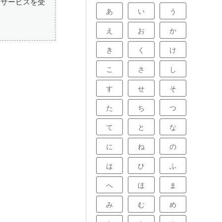
やサービスを受
あ
い
う
え
お
か
き
く
け
こ
さ
し
す
せ
そ
た
ち
つ
て
と
な
に
ね
の
は
ひ
ふ
へ
ほ
ま
み
む
め