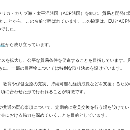
アフリカ・カリブ海・太平洋諸国（ACP諸国）を結ぶ、貿易と開発に
れたことから、この名前で呼ばれています。この協定は、EUとACP
のでした。
な柱
から成り立っています。
セスを拡大し、公平な貿易条件を促進することを目指しています。具
もに、一部の農産物については特別な取り決めを設けています。
減、教育や保健医療の充実、持続可能な経済成長などを支援するため
事項に合わせた形で行われることが特徴です。
題や共通の関心事項について、定期的に意見交換を行う場を設けてい
社会における協力を深めていくことを目的としています。