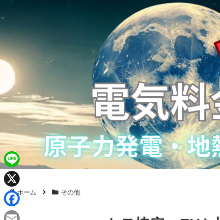
L
i
ホーム
その他
X
n
F