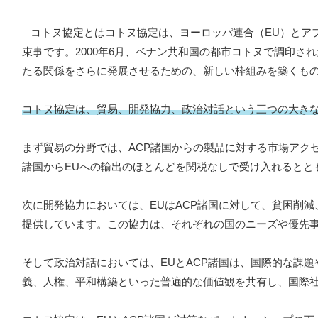
– コトヌ協定とはコトヌ協定は、ヨーロッパ連合（EU）と
束事です。2000年6月、ベナン共和国の都市コトヌで調印さ
たる関係をさらに発展させるための、新しい枠組みを築くも
コトヌ協定は、貿易、開発協力、政治対話という三つの大き
まず貿易の分野では、ACP諸国からの製品に対する市場アク
諸国からEUへの輸出のほとんどを関税なしで受け入れるとと
次に開発協力においては、EUはACP諸国に対して、貧困削
提供しています。この協力は、それぞれの国のニーズや優先
そして政治対話においては、EUとACP諸国は、国際的な課
義、人権、平和構築といった普遍的な価値観を共有し、国際