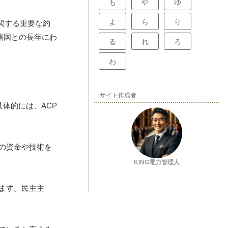
も
や
ゆ
よ
ら
り
関する重要な約
諸国との長年にわ
る
れ
ろ
わ
サイト作成者
体的には、ACP
の資金や技術を
KING電力管理人
ます。民主主