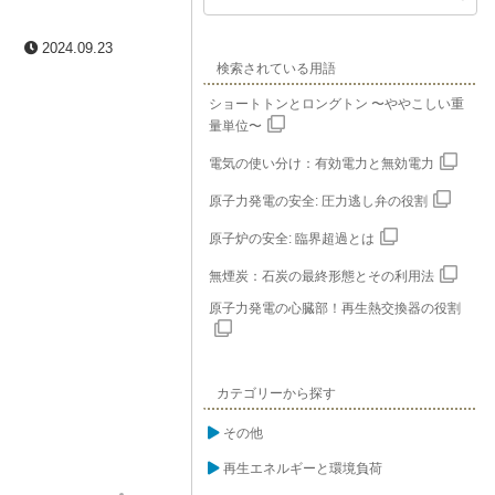
2024.09.23
検索されている用語
ショートトンとロングトン 〜ややこしい重
量単位〜
電気の使い分け：有効電力と無効電力
原子力発電の安全: 圧力逃し弁の役割
原子炉の安全: 臨界超過とは
無煙炭：石炭の最終形態とその利用法
原子力発電の心臓部！再生熱交換器の役割
カテゴリーから探す
その他
再生エネルギーと環境負荷