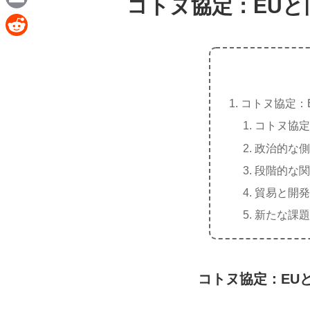
コトヌ協定：EU
e
a
E
c
m
R
e
a
e
b
i
d
o
コトヌ協定：
l
d
o
コトヌ協定
i
k
政治的な側
t
段階的な関
貿易と開発
新たな課題
コトヌ協定：EU