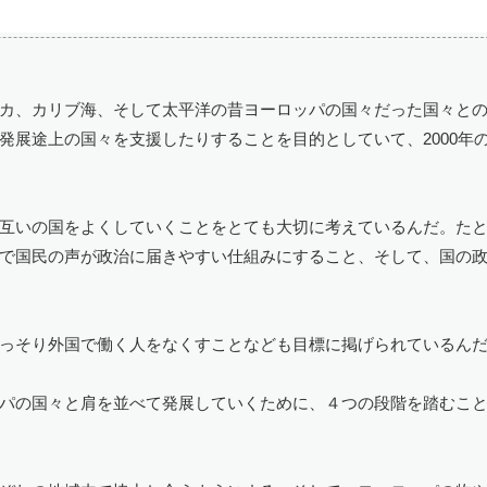
カ、カリブ海、そして太平洋の昔ヨーロッパの国々だった国々と
展途上の国々を支援したりすることを目的としていて、2000年の
互いの国をよくしていくことをとても大切に考えているんだ。た
で国民の声が政治に届きやすい仕組みにすること、そして、国の
っそり外国で働く人をなくすことなども目標に掲げられているん
パの国々と肩を並べて発展していくために、４つの段階を踏むこ