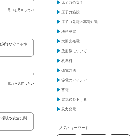
原子力の安全
電力を見直したい
原子力施設
原子力発電の基礎知識
地熱発電
太陽光発電
境保護や安全基準
放射線について
核燃料
発電方法
節電のアイデア
電力を見直したい
蓄電
電気代を下げる
風力発電
が環境や安全に関
人気のキーワード