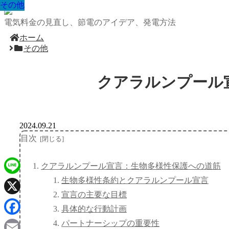
その他
その他
その他
その他
その他
その他
その他
その他
その他
電気料金の見直し、節電のアイデア、発電方法
ホーム
その他
クアラルンプール
2024.09.21
目次
クアラルンプール宣言：生物多様性保護への道筋
生物多様性条約とクアラルンプール宣言
Line
宣言の主要な目標
X
具体的な行動計画
Facebook
パートナーシップの重要性