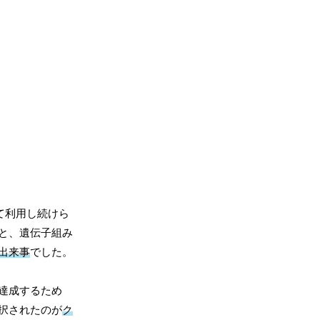
て利用し続けら
と、遺伝子組み
出来事
でした。
達成するため
択されたのが
ク