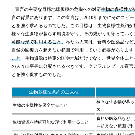
– 宣言の主要な目標地球規模の危機への対応
生物の多様性が
言の背景にあります。この宣言は、2010年までにそのスピ
とを強く求めるものでした。この目標は、生物多様性条約が
様々な生き物が暮らす環境を守り、その繋がりを守っていく
可能な形で利用すること
。私たち人間は、食料や医薬品など
自然の回復力を超えない範囲で利用していく必要があります
こと
。生物資源は特定の国や地域だけでなく、世界全体にと
の人々に平等に分配されるべきです。クアラルンプール宣言
とを強く促すものでした。
生物多様性条約の三大柱
様々な生き物が暮ら
生物の多様性を保全すること
欠。
食料や医薬品など、
生物資源を持続可能な形で利用すること
を超えない範囲で利