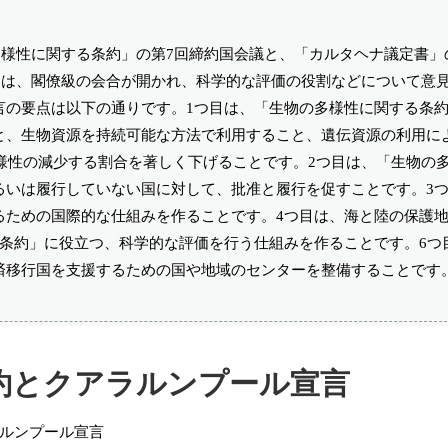
の多様性に関する条約」の第7回締約国会議と、「カルタヘナ議定書」
）には、閣僚級の会合が開かれ、科学的な評価の役割などについて意
の要点は以下の通りです。1つ目は、「生物の多様性に関する条約
と、生物資源を持続可能な方法で利用すること、遺伝資源の利用に
多様性の減少する割合を著しく下げることです。2つ目は、「生物の
るいは履行していない国に対して、批准と履行を促すことです。3
るための国際的な仕組みを作ることです。4つ目は、海と陸の保護
条約」に役立つ、科学的な評価を行う仕組みを作ることです。6つ
済移行国を支援するための国や地域のセンターを整備することです
約とクアラルンプール宣言