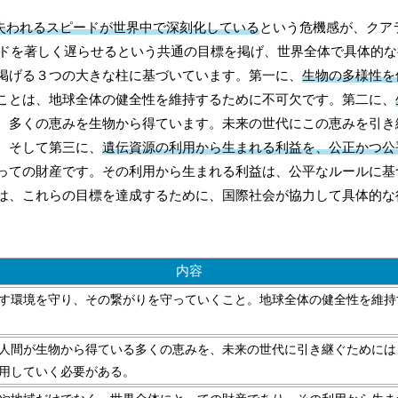
失われるスピードが世界中で深刻化している
という危機感が、クア
ードを著しく遅らせるという共通の目標を掲げ、世界全体で具体的
掲げる３つの大きな柱に基づいています。第一に、
生物の多様性を
ことは、地球全体の健全性を維持するために不可欠です。第二に、
、多くの恵みを生物から得ています。未来の世代にこの恵みを引き
。そして第三に、
遺伝資源の利用から生まれる利益を、公正かつ公
っての財産です。その利用から生まれる利益は、公平なルールに基
は、これらの目標を達成するために、国際社会が協力して具体的な
内容
す環境を守り、その繋がりを守っていくこと。地球全体の健全性を維持
人間が生物から得ている多くの恵みを、未来の世代に引き継ぐためには
用していく必要がある。