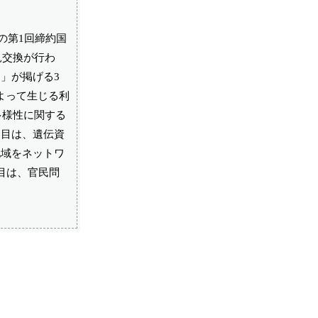
の第1回締約国
見交換が行わ
」が掲げる3
よって生じる利
多様性に関する
つ目は、遺伝資
地域をネットワ
目は、官民問
。