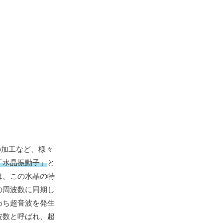
の加工など、様々
「水晶振動子」
と
は、この水晶の特
の周波数に同期し
わち超音波を発生
波数と呼ばれ、超