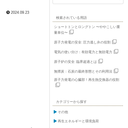
2024.09.23
検索されている用語
ショートトンとロングトン 〜ややこしい重
量単位〜
原子力発電の安全: 圧力逃し弁の役割
電気の使い分け：有効電力と無効電力
原子炉の安全: 臨界超過とは
無煙炭：石炭の最終形態とその利用法
原子力発電の心臓部！再生熱交換器の役割
カテゴリーから探す
その他
再生エネルギーと環境負荷