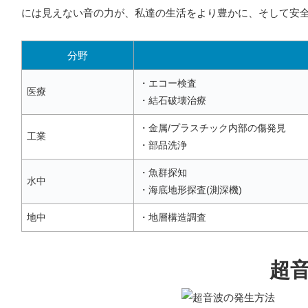
には見えない音の力が、私達の生活をより豊かに、そして安
分野
・エコー検査
医療
・結石破壊治療
・金属/プラスチック内部の傷発見
工業
・部品洗浄
・魚群探知
水中
・海底地形探査(測深機)
地中
・地層構造調査
超