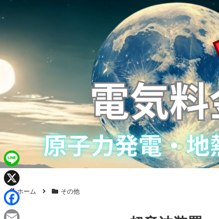
L
i
ホーム
その他
X
n
F