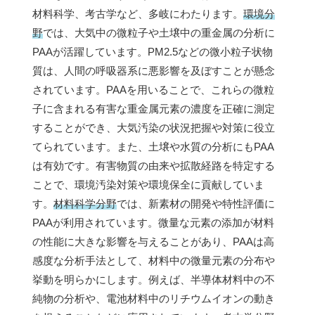
材料科学、考古学など、多岐にわたります。
環境分
野
では、大気中の微粒子や土壌中の重金属の分析に
PAAが活躍しています。PM2.5などの微小粒子状物
質は、人間の呼吸器系に悪影響を及ぼすことが懸念
されています。PAAを用いることで、これらの微粒
子に含まれる有害な重金属元素の濃度を正確に測定
することができ、大気汚染の状況把握や対策に役立
てられています。また、土壌や水質の分析にもPAA
は有効です。有害物質の由来や拡散経路を特定する
ことで、環境汚染対策や環境保全に貢献していま
す。
材料科学分野
では、新素材の開発や特性評価に
PAAが利用されています。微量な元素の添加が材料
の性能に大きな影響を与えることがあり、PAAは高
感度な分析手法として、材料中の微量元素の分布や
挙動を明らかにします。例えば、半導体材料中の不
純物の分析や、電池材料中のリチウムイオンの動き