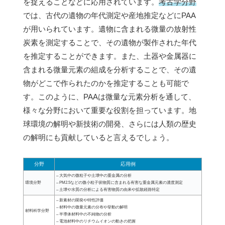
を捉えることなどに応用されています。
考古学分野
では、古代の遺物の年代測定や産地推定などにPAA
が用いられています。遺物に含まれる微量の放射性
炭素を測定することで、その遺物が製作された年代
を推定することができます。また、土器や金属器に
含まれる微量元素の組成を分析することで、その遺
物がどこで作られたのかを推定することも可能で
す。このように、PAAは微量な元素分析を通して、
様々な分野において重要な役割を担っています。地
球環境の解明や新技術の開発、さらには人類の歴史
の解明にも貢献していると言えるでしょう。
分野
応用例
– 大気中の微粒子や土壌中の重金属の分析
環境分野
– PM2.5などの微小粒子状物質に含まれる有害な重金属元素の濃度測定
– 土壌や水質の分析による有害物質の由来や拡散経路特定
– 新素材の開発や特性評価
– 材料中の微量元素の分布や挙動の解明
材料科学分野
– 半導体材料中の不純物の分析
– 電池材料中のリチウムイオンの動きの把握