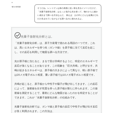
電力の研究家
そうだね。レントゲンは体の表面に近い骨を見るイメージだけど、
「光量子放射化分析」はもっと強力な光を使って、物のさらに細か
い成分まで調べる方法なんだ。 例えば、土の中にどんな金属がどれ
だけ含まれているかなどを調べるのに使われるよ。
光量子放射化分析とは。
「光量子放射化分析」は、原子力発電で使われる用語の一つです。これ
は、高いエネルギーを持つ光（ガンマ線）を原子核に当てて反応を起こ
し、その反応を利用して物質を調べる方法です。
光が原子核に当たると、まるで音が共鳴するように、特定のエネルギーで
反応が強くなることがあります。この現象を「巨大共鳴」と呼びます。共
鳴が起きるエネルギーは、原子核の大きさによって異なり、軽い原子核で
は20メガ電子ボルト程度、重い原子核では10メガ電子ボルト程度です。
共鳴が起こると、原子核から中性子や陽子が飛び出してきます。この反応
によって、放射線を出す性質を持った原子核が新たに作られます。この放
射線を測定することで、最初にどんな物質があったのかを特定することが
できます。これが「光量子放射化分析」の仕組みです。
光量子放射化分析では、ガンマ線と原子核の反応で中性子が飛び出す反応
が良く利用されます。この方法は、