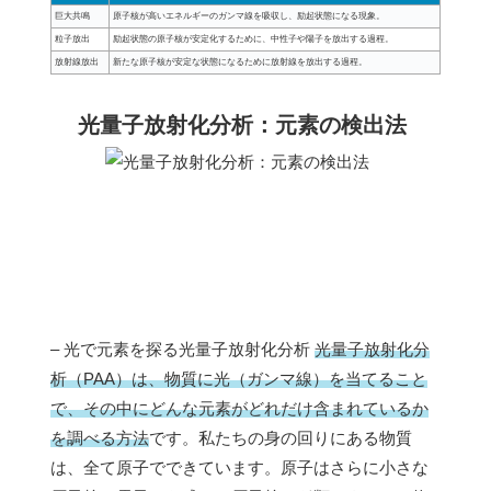
巨大共鳴
原子核が高いエネルギーのガンマ線を吸収し、励起状態になる現象。
粒子放出
励起状態の原子核が安定化するために、中性子や陽子を放出する過程。
放射線放出
新たな原子核が安定な状態になるために放射線を放出する過程。
光量子放射化分析：元素の検出法
– 光で元素を探る光量子放射化分析
光量子放射化分
析（PAA）は、物質に光（ガンマ線）を当てること
で、その中にどんな元素がどれだけ含まれているか
を調べる方法
です。私たちの身の回りにある物質
は、全て原子でできています。原子はさらに小さな