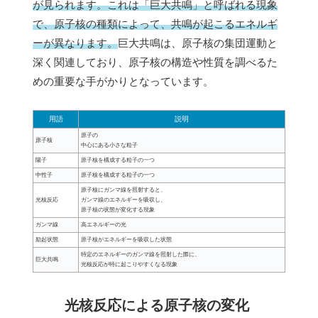
が見られます。これは「巨大共鳴」と呼ばれる現象
で、原子核の種類によって、共鳴が起こるエネルギ
ーが異なります。
巨大共鳴は、原子核の集団運動と
深く関連しており、原子核の構造や性質を調べるた
めの重要な手がかりとなっています。
用語
説明
原子の
原子核
中心にある小さな粒子
陽子
原子核を構成する粒子の一つ
中性子
原子核を構成する粒子の一つ
原子核にガンマ線を照射すると、
光核反応
ガンマ線のエネルギーを吸収し、
原子核の状態が変化する現象
ガンマ線
高エネルギーの光
励起状態
原子核がエネルギーを吸収した状態
特定のエネルギーのガンマ線を照射した際に、
巨大共鳴
光核反応が特に起こりやすくなる現象
光核反応による原子核の変化