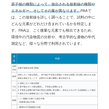
原子核の種類によって、放出される放射線の種類や
エネルギー、そしてその量が異なります。
PAAで
は、この放射線を詳しく調べることで、試料の中に
どんな元素がどれだけ含まれているかを特定しま
す。PAAは、ごく微量な元素でも検出できるため、
環境中の汚染物質の分析や、考古学的な遺物の年代
測定など、様々な分野で利用されています。
項
内容
目
分析
光量子放射化分析 (PAA)
方法
試料にガンマ線を照射し、原子核が不安定な状態から安定な状態に戻る際に放出される放
原理
射線を測定することで、試料中の元素の種類と量を特定する。
1. 試料にガンマ線を照射
プロ
2. 原子核がガンマ線を吸収し、不安定な状態になる
セス
3. 不安定な状態の原子核が安定な状態に戻る際に、余分なエネルギーを放射線として放出
4. 放出された放射線 (主にガンマ線) を測定
– ごく微量の元素でも検出可能
特徴
– 非破壊分析が可能
– 環境中の汚染物質の分析