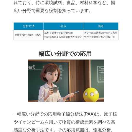
れており、特に環境試料、食品、材料科学など、幅
広い分野で重要な役割を担っています。
分析方法
利点
備考
試料を破壊せずに分析可能
ガンマ線の透過力の強さを利用
光量子放射化分析（PAA）
特定元素による分析の妨害が少ない
中性子放射化分析と比較して
幅広い分野での応用
– 幅広い分野での応用粒子線分析法(PAA)は、原子核
やイオンビームを用いて物質の構成元素を調べる高
感度な分析手法です。その応用範囲は、環境分析、