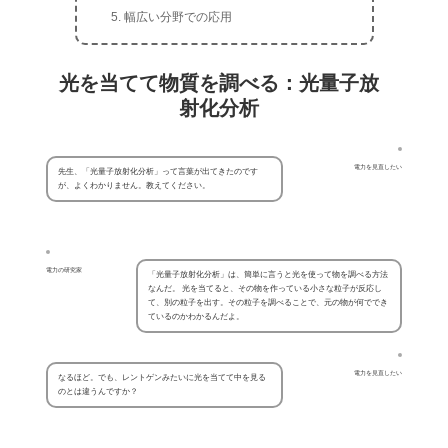
幅広い分野での応用
光を当てて物質を調べる：光量子放
射化分析
電力を見直したい
先生、「光量子放射化分析」って言葉が出てきたのです
が、よくわかりません。教えてください。
電力の研究家
「光量子放射化分析」は、簡単に言うと光を使って物を調べる方法
なんだ。 光を当てると、その物を作っている小さな粒子が反応し
て、別の粒子を出す。その粒子を調べることで、元の物が何ででき
ているのかわかるんだよ。
電力を見直したい
なるほど。でも、レントゲンみたいに光を当てて中を見る
のとは違うんですか？