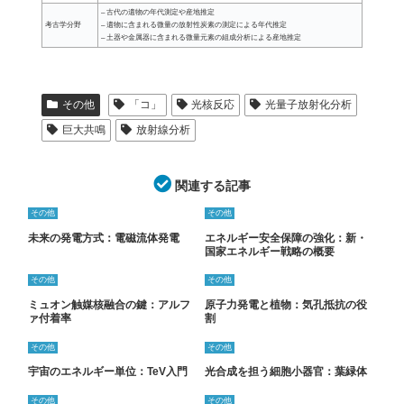
– 古代の遺物の年代測定や産地推定
考古学分野
– 遺物に含まれる微量の放射性炭素の測定による年代推定
– 土器や金属器に含まれる微量元素の組成分析による産地推定
その他
「コ」
光核反応
光量子放射化分析
巨大共鳴
放射線分析
関連する記事
その他
その他
未来の発電方式：電磁流体発電
エネルギー安全保障の強化：新・
国家エネルギー戦略の概要
その他
その他
ミュオン触媒核融合の鍵：アルフ
原子力発電と植物：気孔抵抗の役
ァ付着率
割
その他
その他
宇宙のエネルギー単位：TeV入門
光合成を担う細胞小器官：葉緑体
その他
その他