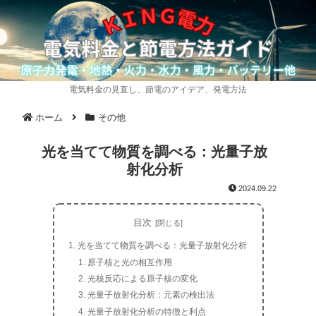
電気料金の見直し、節電のアイデア、発電方法
ホーム
その他
光を当てて物質を調べる：光量子放
射化分析
2024.09.22
目次
光を当てて物質を調べる：光量子放射化分析
原子核と光の相互作用
光核反応による原子核の変化
光量子放射化分析：元素の検出法
光量子放射化分析の特徴と利点