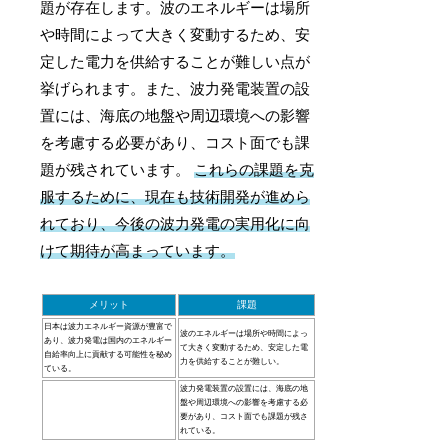
題が存在します。波のエネルギーは場所
や時間によって大きく変動するため、安
定した電力を供給することが難しい点が
挙げられます。また、波力発電装置の設
置には、海底の地盤や周辺環境への影響
を考慮する必要があり、コスト面でも課
題が残されています。
これらの課題を克
服するために、現在も技術開発が進めら
れており、今後の波力発電の実用化に向
けて期待が高まっています。
メリット
課題
日本は波力エネルギー資源が豊富で
波のエネルギーは場所や時間によっ
あり、波力発電は国内のエネルギー
て大きく変動するため、安定した電
自給率向上に貢献する可能性を秘め
力を供給することが難しい。
ている。
波力発電装置の設置には、海底の地
盤や周辺環境への影響を考慮する必
要があり、コスト面でも課題が残さ
れている。