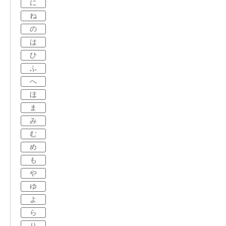
に
ね
の
は
ひ
ふ
へ
ほ
ま
み
む
め
も
や
ゆ
よ
ら
り