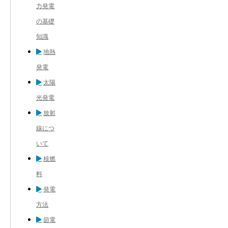
力発電
の基礎
知識
地熱
発電
太陽
光発電
放射
線につ
いて
核燃
料
発電
方法
節電