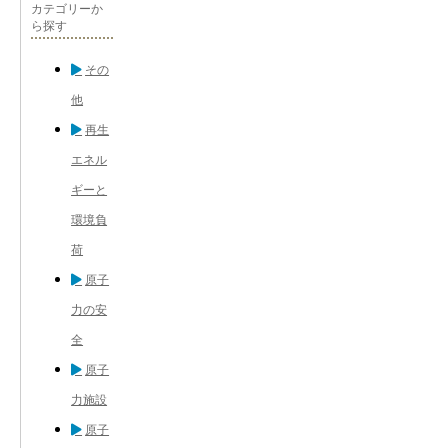
カテゴリーか
ら探す
その
他
再生
エネル
ギーと
環境負
荷
原子
力の安
全
原子
力施設
原子