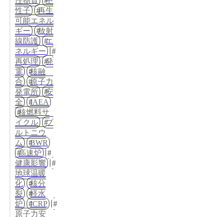
性物質
中
性子
再生
可能エネル
ギー
放射
線防護
エ
ネルギー
再処理
発
電
核融
合
原子力
発電所
安
全
IAEA
核燃料サ
イクル
プ
ルトニウ
ム
BWR
高速炉
健康影響
地球温暖
化
核分
裂
軽水
炉
ICRP
原子力安