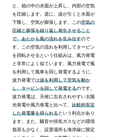
と、箱の中の水面が上昇し、内部の空気
を圧縮します。逆に、波が引くと水面が
下降し、空気が膨張します。この
空気の
圧縮と膨張を繰り返し発生させること
で、あたかも風の流れを生み出す
ので
す。この空気の流れを利用してタービン
を回転させるという仕組みは、風力発電
と非常によく似ています。風力発電で風
を利用して風車を回し発電するように、
波力発電では
波を利用して空気を動か
し、タービンを回して発電する
のです。
波力発電は、天候に左右されやすい太陽
光発電や風力発電と比べて、
比較的安定
した発電量を得られる
という利点があり
ます。また、騒音や排気ガスなどの環境
負荷も少なく、設置場所も海岸線に限定