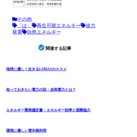
環境影響
– 設置場所の選定、環境影響評価
その他
「は」
再生可能エネルギー
波力
発電
自然エネルギー
関連する記事
地球に優しく生きるLOHASのススメ
知っておきたい電力の話：皮相電力とは？
エネルギー憲章議定書：エネルギー効率と国際協力
環境に優しい雪氷熱利用