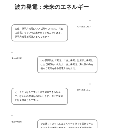
波力発電：未来のエネルギー
電力を見直したい
先生、原子力発電について調べていたら、「波
力発電」っていう言葉が出てきたんですけど、
原子力発電と関係あるんですか？
電力の研究家
いい質問だね！実は、「波力発電」は原子力発電と
は全く関係ないんだよ。波力発電は、海の波の力を
使って電気を作る発電方法なんだ。
電力を見直したい
えー！そうなんですか！海で発電できるなん
て、なんか不思議な感じがします。原子力発電
とは全然違うんですね。
電力の研究家
その通り！どちらもエネルギーを使って電気を作る
という点では同じだけど、そのエネルギー源が全く