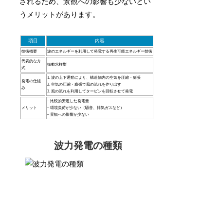
されるため、景観への影響も少ないとい
うメリットがあります。
項目
内容
技術概要
波のエネルギーを利用して発電する再生可能エネルギー技術
代表的な方
振動水柱型
式
1. 波の上下運動により、構造物内の空気を圧縮・膨張
発電の仕組
2. 空気の圧縮・膨張で風の流れを作り出す
み
3. 風の流れを利用してタービンを回転させて発電
– 比較的安定した発電量
メリット
– 環境負荷が少ない（騒音、排気ガスなど）
– 景観への影響が少ない
波力発電の種類