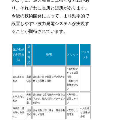
のように、波力発電には様々な方式があ
り、それぞれに長所と短所があります。
今後の技術開発によって、より効率的で
設置しやすい波力発電システムが実現す
ることが期待されています。
発
波の動き
電
デメリ
の利用方
説明
メリット
方
ット
法
式
– 波が穏や
かでも設置
波の上下の
点吸
波の上下動で装置を浮き沈みさ
可能
動き
収式
せて発電機を回転
– 景観への
影響が少な
い
振動
波の動きで空気室内の水面を上
– 海岸線に
水平方向の
水柱
下させ、空気の流れでタービン
設置しやす
動き
型
を回転
い
海岸線に打
– 大規模
越波
波を堤防上部に導き、落差を利
– 安定した
ち寄せる波
な設備が
堤式
用して発電
発電量
の力
必要