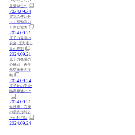
〜ややこしい
重量単位〜
2024.09.24
電気の使い分
け：有効電力
と無効電力
2024.09.21
原子力発電の
安全: 圧力逃し
弁の役割
2024.09.21
原子力発電の
心臓部！再生
熱交換器の役
割
2024.09.24
原子炉の安全:
臨界超過とは
2024.09.21
無煙炭：石炭
の最終形態と
その利用法
2024.09.24