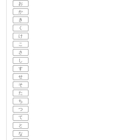
お
か
き
く
け
こ
さ
し
す
せ
そ
た
ち
つ
て
と
な