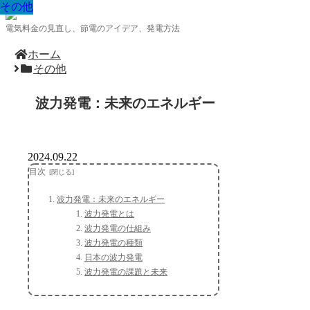
その他
その他
その他
その他
その他
その他
その他
その他
その他
電気料金の見直し、節電のアイデア、発電方法
ホーム
その他
波力発電：未来のエネルギー
2024.09.22
目次
波力発電：未来のエネルギー
波力発電とは
波力発電の仕組み
波力発電の種類
日本の波力発電
波力発電の課題と未来