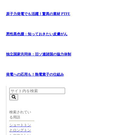
原子力発電でも活躍！驚異の素材 PTFE
悪性黒色腫：知っておきたい皮膚がん
独立国家共同体：旧ソ連諸国の協力体制
発電への応用も！熱電素子の仕組み
検索されてい
る用語
ショートトン
とロングトン