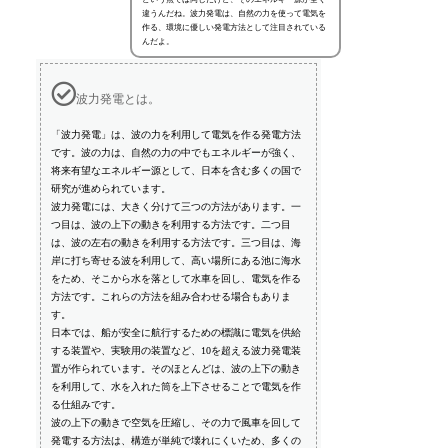
違うんだね。波力発電は、自然の力を使って電気を
作る、環境に優しい発電方法として注目されている
んだよ。
波力発電とは。
「波力発電」は、波の力を利用して電気を作る発電方法
です。波の力は、自然の力の中でもエネルギーが強く、
将来有望なエネルギー源として、日本を含む多くの国で
研究が進められています。
波力発電には、大きく分けて三つの方法があります。一
つ目は、波の上下の動きを利用する方法です。二つ目
は、波の左右の動きを利用する方法です。三つ目は、海
岸に打ち寄せる波を利用して、高い場所にある池に海水
をため、そこから水を落として水車を回し、電気を作る
方法です。これらの方法を組み合わせる場合もありま
す。
日本では、船が安全に航行するための標識に電気を供給
する装置や、実験用の装置など、10を超える波力発電装
置が作られています。そのほとんどは、波の上下の動き
を利用して、水を入れた筒を上下させることで電気を作
る仕組みです。
波の上下の動きで空気を圧縮し、その力で風車を回して
発電する方法は、構造が単純で壊れにくいため、多くの