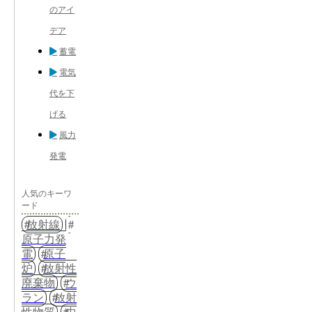
のアイ
デア
蓄電
電気
代を下
げる
風力
発電
人気のキーワ
ード
放射線
原子力発
電
原子
炉
放射性
廃棄物
ウ
ラン
放射