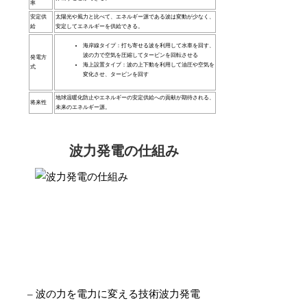
率
安定供
太陽光や風力と比べて、エネルギー源である波は変動が少なく、
給
安定してエネルギーを供給できる。
海岸線タイプ：打ち寄せる波を利用して水車を回す、
波の力で空気を圧縮してタービンを回転させる
発電方
海上設置タイプ：波の上下動を利用して油圧や空気を
式
変化させ、タービンを回す
地球温暖化防止やエネルギーの安定供給への貢献が期待される、
将来性
未来のエネルギー源。
波力発電の仕組み
– 波の力を電力に変える技術波力発電