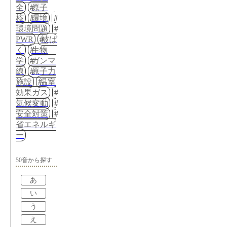
全
原子
核
環境
環境問題
PWR
被ば
く
生物
学
ガンマ
線
原子力
施設
温室
効果ガス
気候変動
安全対策
省エネルギ
ー
50音から探す
あ
い
う
え