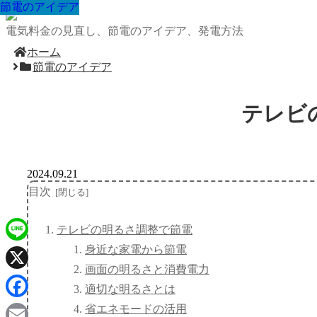
節電のアイデア
節電のアイデア
節電のアイデア
節電のアイデア
節電のアイデア
節電のアイデア
節電のアイデア
節電のアイデア
節電のアイデア
電気料金の見直し、節電のアイデア、発電方法
ホーム
節電のアイデア
テレビ
2024.09.21
目次
テレビの明るさ調整で節電
身近な家電から節電
Line
画面の明るさと消費電力
X
適切な明るさとは
Facebook
省エネモードの活用