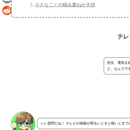
小さなことの積み重ねが大切
Email
Reddit
テレ
先生、電気を
ど、なんでで
いい質問だね！ テレビの画面が明るいときと暗いときで