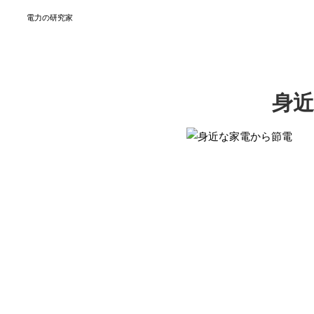
電力の研究家
身