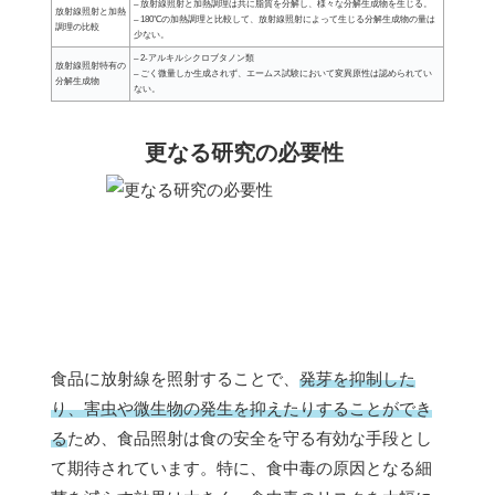
– 放射線照射と加熱調理は共に脂質を分解し、様々な分解生成物を生じる。
放射線照射と加熱
– 180℃の加熱調理と比較して、放射線照射によって生じる分解生成物の量は
調理の比較
少ない。
– 2-アルキルシクロブタノン類
放射線照射特有の
– ごく微量しか生成されず、エームス試験において変異原性は認められてい
分解生成物
ない。
更なる研究の必要性
食品に放射線を照射することで、
発芽を抑制した
り、害虫や微生物の発生を抑えたりすることができ
る
ため、食品照射は食の安全を守る有効な手段とし
て期待されています。特に、食中毒の原因となる細