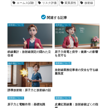
エームス試験
リスク評価
変異原性
放射線
関連する記事
放射線について
放射線について
鉄線量計：放射線測定の隠れた立
原子力発電と疫学：健康への影響
役者
を見守る
放射線について
放射線について
放射線業務従事者の安全を守る線
量限度
誘導放射能：原子力と放射線の話
放射線について
放射線について
原子力と電離作用：基礎知識
皮膚紅斑線量：放射線被ばくの指