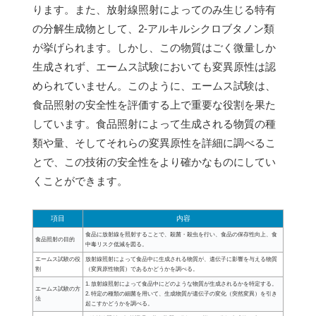
ります。また、放射線照射によってのみ生じる特有
の分解生成物として、2-アルキルシクロブタノン類
が挙げられます。しかし、この物質はごく微量しか
生成されず、エームス試験においても変異原性は認
められていません。このように、エームス試験は、
食品照射の安全性を評価する上で重要な役割を果た
しています。食品照射によって生成される物質の種
類や量、そしてそれらの変異原性を詳細に調べるこ
とで、この技術の安全性をより確かなものにしてい
くことができます。
項目
内容
食品に放射線を照射することで、殺菌・殺虫を行い、食品の保存性向上、食
食品照射の目的
中毒リスク低減を図る。
エームス試験の役
放射線照射によって食品中に生成される物質が、遺伝子に影響を与える物質
割
（変異原性物質）であるかどうかを調べる。
1. 放射線照射によって食品中にどのような物質が生成されるかを特定する。
エームス試験の方
2. 特定の種類の細菌を用いて、生成物質が遺伝子の変化（突然変異）を引き
法
起こすかどうかを調べる。