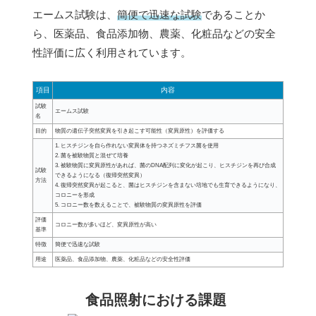
エームス試験は、
簡便で迅速な試験
であることか
ら、医薬品、食品添加物、農薬、化粧品などの安全
性評価に広く利用されています。
項目
内容
試験
エームス試験
名
目的
物質の遺伝子突然変異を引き起こす可能性（変異原性）を評価する
1. ヒスチジンを自ら作れない変異体を持つネズミチフス菌を使用
2. 菌を被験物質と混ぜて培養
3. 被験物質に変異原性があれば、菌のDNA配列に変化が起こり、ヒスチジンを再び合成
試験
できるようになる（復帰突然変異）
方法
4. 復帰突然変異が起こると、菌はヒスチジンを含まない培地でも生育できるようになり、
コロニーを形成
5. コロニー数を数えることで、被験物質の変異原性を評価
評価
コロニー数が多いほど、変異原性が高い
基準
特徴
簡便で迅速な試験
用途
医薬品、食品添加物、農薬、化粧品などの安全性評価
食品照射における課題