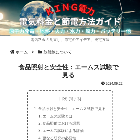
電気料金の見直し、節電のアイデア、発電方法
ホーム
放射線について
食品照射と安全性：エームス試験で
見る
2024.09.22
目次
食品照射と安全性：エームス試験で見る
エームス試験とは
食品照射における課題
エームス試験による評価
更なる研究の必要性