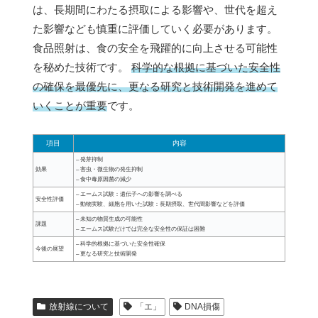
は、長期間にわたる摂取による影響や、世代を超え
た影響なども慎重に評価していく必要があります。
食品照射は、食の安全を飛躍的に向上させる可能性
を秘めた技術です。
科学的な根拠に基づいた安全性
の確保を最優先に、更なる研究と技術開発を進めて
いくことが重要
です。
項目
内容
– 発芽抑制
効果
– 害虫・微生物の発生抑制
– 食中毒原因菌の減少
– エームス試験：遺伝子への影響を調べる
安全性評価
– 動物実験、細胞を用いた試験：長期摂取、世代間影響などを評価
– 未知の物質生成の可能性
課題
– エームス試験だけでは完全な安全性の保証は困難
– 科学的根拠に基づいた安全性確保
今後の展望
– 更なる研究と技術開発
放射線について
「エ」
DNA損傷