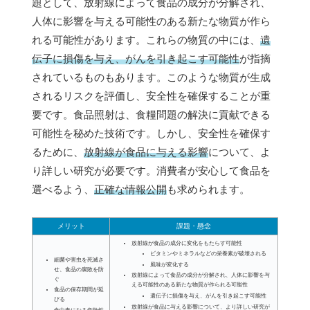
題として、放射線によって食品の成分が分解され、
人体に影響を与える可能性のある新たな物質が作ら
れる可能性があります。これらの物質の中には、
遺
伝子に損傷を与え、がんを引き起こす可能性
が指摘
されているものもあります。このような物質が生成
されるリスクを評価し、安全性を確保することが重
要です。食品照射は、食糧問題の解決に貢献できる
可能性を秘めた技術です。しかし、安全性を確保す
るために、
放射線が食品に与える影響
について、よ
り詳しい研究が必要です。消費者が安心して食品を
選べるよう、
正確な情報公開
も求められます。
メリット
課題・懸念
放射線が食品の成分に変化をもたらす可能性
ビタミンやミネラルなどの栄養素が破壊される
細菌や害虫を死滅さ
風味が変化する
せ、食品の腐敗を防
放射線によって食品の成分が分解され、人体に影響を与
ぐ
える可能性のある新たな物質が作られる可能性
食品の保存期間が延
遺伝子に損傷を与え、がんを引き起こす可能性
びる
放射線が食品に与える影響について、より詳しい研究が