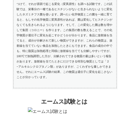
つけて、それが原因で起こる変化（変異原性）を調べる試験です。この試
験では、栄養分の一種であるヒスチジンがないと生きられないように変化
したネズミチフス菌を使います。調べたい化学物質とこの菌を一緒に育て
ると、もしその化学物質に変異原性があれば、菌は変化してヒスチジンが
なくても生きられるようになります。そして、この変化した菌は数を増や
して集団（コロニー）を作ります。この集団の数を数えることで、その化
学物質が遺伝子に変化を起こすかどうかが分かります。食品に放射線を当
てると、成分が分解されて新しい物質ができますが、これらの物質は、放
射線を当てていない食品を加熱したときにもできます。食品の成分の中で
も、特に脂質は加熱処理と同様に放射線を当てても分解しやすいですが、
180℃で加熱調理した方が、分解されてできる物質の量は多いという報告
があります。放射線を当てたときにだけできる特別な物質としては「２
−アルキルシクロブタノン類」がありますが、ごくわずかな量しかできま
せん。それにエームス試験の結果、この物質は遺伝子に変化を起こさない
ことが分かっています。
エームス試験とは