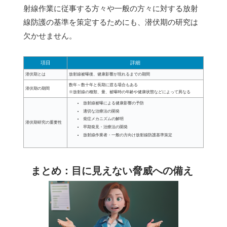
射線作業に従事する方々や一般の方々に対する放射
線防護の基準を策定するためにも、潜伏期の研究は
欠かせません。
項目
詳細
潜伏期とは
放射線被曝後、健康影響が現れるまでの期間
数年～数十年と長期に渡る場合もある
潜伏期の期間
※放射線の種類、量、被曝時の年齢や健康状態などによって異なる
放射線被曝による健康影響の予防
適切な治療法の開発
発症メカニズムの解明
潜伏期研究の重要性
早期発見・治療法の開発
放射線作業者・一般の方向け放射線防護基準策定
まとめ：目に見えない脅威への備え