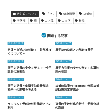
放射線について
「せ」
健康影響
放射線
潜伏期
癌
白内障
白血病
被曝
関連する記事
放射線について
放射線について
意外と身近な放射線！～外部被ば
原子核の励起と内部転換電子
くについて～
放射線について
放射線について
原子力発電の安全を守る：中性子
原子力発電の安全を守る：多重波
計測の重要性
高分析器
放射線について
放射線について
原子力発電と集団実効線量預託：
放射線防護の forefront: 米国放射
将来への影響を考える
線防護測定審議会
放射線について
放射線について
ラジウム：天然放射性元素とその
荷電粒子放射化分析法：元素分析
利用
の新鋭