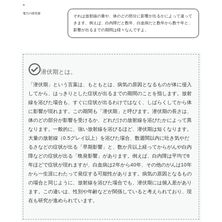
電力の研究家
それは放射線の量や、体のどの部分に影響が出るかによって違って
きます。例えば、白内障だと数年、白血病だと数年から数十年と、
影響が出るまでの期間は様々なんですよ。
潜伏期とは。
「潜伏期」という言葉は、もともとは、病気の原因となるものが体に侵入
してから、はっきりとした症状が出るまでの期間のことを指します。放射
線を浴びた場合も、すぐに症状が出るわけではなく、しばらくしてから体
に影響が現れます。この期間も「潜伏期」と呼びます。潜伏期の長さは、
体のどの部分が影響を受けるか、どれだけの放射線を浴びたかによって異
なります。一般的に、強い放射線を浴びるほど、潜伏期は短くなります。
大量の放射線（0.5グレイ以上）を浴びた場合、数週間以内に吐き気やだ
るさなどの症状が出る「早期影響」と、数か月以上経ってからがんや白内
障などの症状が出る「晩発影響」があります。例えば、白内障は平均で8
年ほどで症状が現れますが、白血病は2年から40年、その他のがんは10年
から一生涯にわたって発症する可能性があります。病気の原因となるもの
の場合と同じように、放射線を浴びた場合でも、潜伏期には個人差があり
ます。この違いは、性別や年齢などが関係していると考えられており、現
在も研究が進められています。