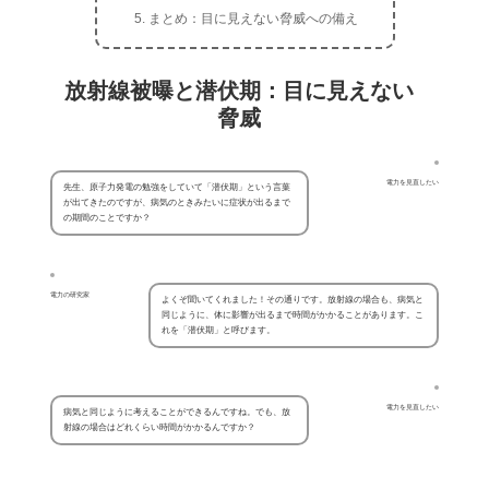
まとめ：目に見えない脅威への備え
放射線被曝と潜伏期：目に見えない
脅威
電力を見直したい
先生、原子力発電の勉強をしていて「潜伏期」という言葉
が出てきたのですが、病気のときみたいに症状が出るまで
の期間のことですか？
電力の研究家
よくぞ聞いてくれました！その通りです。放射線の場合も、病気と
同じように、体に影響が出るまで時間がかかることがあります。こ
れを「潜伏期」と呼びます。
電力を見直したい
病気と同じように考えることができるんですね。でも、放
射線の場合はどれくらい時間がかかるんですか？