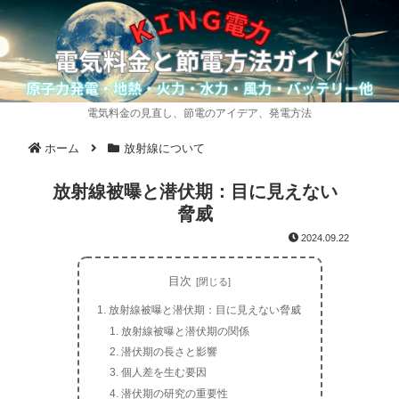
電気料金の見直し、節電のアイデア、発電方法
ホーム
放射線について
放射線被曝と潜伏期：目に見えない
脅威
2024.09.22
目次
放射線被曝と潜伏期：目に見えない脅威
放射線被曝と潜伏期の関係
潜伏期の長さと影響
個人差を生む要因
潜伏期の研究の重要性