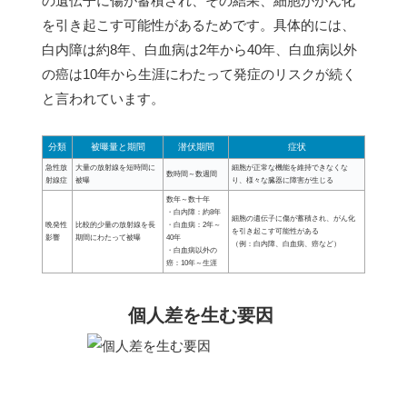
の遺伝子に傷が蓄積され、その結果、細胞ががん化
を引き起こす可能性があるためです。具体的には、
白内障は約8年、白血病は2年から40年、白血病以外
の癌は10年から生涯にわたって発症のリスクが続く
と言われています。
分類
被曝量と期間
潜伏期間
症状
急性放
大量の放射線を短時間に
細胞が正常な機能を維持できなくな
数時間～数週間
射線症
被曝
り、様々な臓器に障害が生じる
数年～数十年
・白内障：約8年
細胞の遺伝子に傷が蓄積され、がん化
晩発性
比較的少量の放射線を長
・白血病：2年～
を引き起こす可能性がある
影響
期間にわたって被曝
40年
（例：白内障、白血病、癌など）
・白血病以外の
癌：10年～生涯
個人差を生む要因