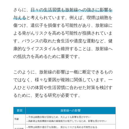
さらに、
日々の生活習慣も放射線への強さに影響を
与える
と考えられています。例えば、喫煙は細胞を
傷つけ、遺伝子を損傷する可能性があり、放射線に
よる発がんリスクを高める可能性が指摘されていま
す。バランスの取れた食生活や適度な運動など、健
康的なライフスタイルを維持することは、放射線へ
の抵抗力を高めるために重要です。
このように、放射線の影響は一概に断定できるもの
ではなく、様々な要因が複雑に関係しています。一
人ひとりの体質や生活習慣に合わせた対策を検討す
るために、更なる研究が必要です。
要因
放射線への影響
– 子供は細胞分裂が活発なため、大人よりも影響を受けやすい
年齢
– 高齢者は免疫機能や組織の修復能力が低下しているため、影響を受けやすい
– 喫煙は細胞や遺伝子を損傷し、発がんリスクを高める可能性がある