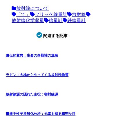
放射線について
「て」
フリッケ線量計
放射線
放射線化学収量
線量計
鉄線量計
関連する記事
遺伝的変異：生命の多様性の源泉
ラドン：大地からやってくる放射性物質
放射線源の隠れた主役：密封線源
機器中性子放射化分析：元素を探る精密な目