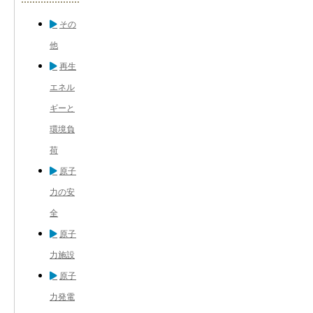
その
他
再生
エネル
ギーと
環境負
荷
原子
力の安
全
原子
力施設
原子
力発電