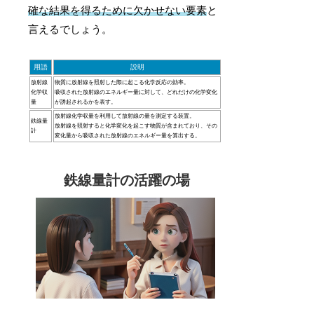
確な結果を得るために欠かせない要素
と
言えるでしょう。
用語
説明
放射線
物質に放射線を照射した際に起こる化学反応の効率。
化学収
吸収された放射線のエネルギー量に対して、どれだけの化学変化
量
が誘起されるかを表す。
放射線化学収量を利用して放射線の量を測定する装置。
鉄線量
放射線を照射すると化学変化を起こす物質が含まれており、その
計
変化量から吸収された放射線のエネルギー量を算出する。
鉄線量計の活躍の場