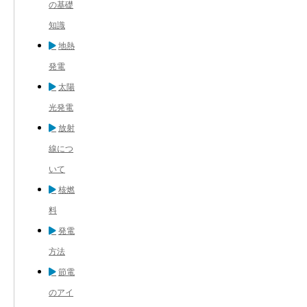
の基礎
知識
地熱
発電
太陽
光発電
放射
線につ
いて
核燃
料
発電
方法
節電
のアイ