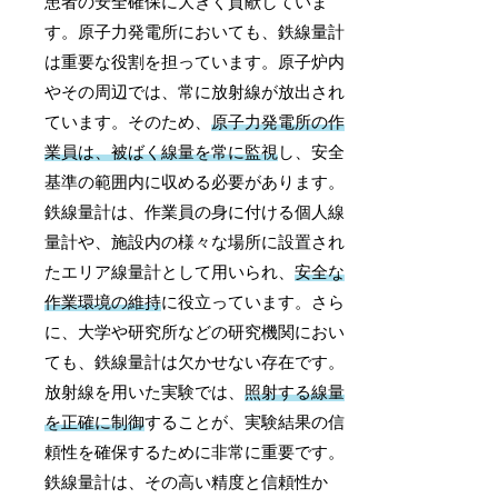
患者の安全確保に大きく貢献していま
す。原子力発電所においても、鉄線量計
は重要な役割を担っています。原子炉内
やその周辺では、常に放射線が放出され
ています。そのため、
原子力発電所の作
業員は、被ばく線量を常に監視
し、安全
基準の範囲内に収める必要があります。
鉄線量計は、作業員の身に付ける個人線
量計や、施設内の様々な場所に設置され
たエリア線量計として用いられ、
安全な
作業環境の維持
に役立っています。さら
に、大学や研究所などの研究機関におい
ても、鉄線量計は欠かせない存在です。
放射線を用いた実験では、
照射する線量
を正確に制御
することが、実験結果の信
頼性を確保するために非常に重要です。
鉄線量計は、その高い精度と信頼性か