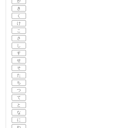
か
き
く
け
こ
さ
し
す
せ
そ
た
ち
つ
て
と
な
に
ね