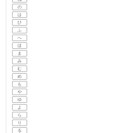
の
は
ひ
ふ
へ
ほ
ま
み
む
め
も
や
ゆ
よ
ら
り
る