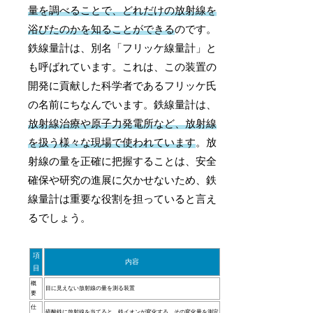
量を調べることで、どれだけの放射線を
浴びたのかを知ることができる
のです。
鉄線量計は、別名「フリッケ線量計」と
も呼ばれています。これは、この装置の
開発に貢献した科学者であるフリッケ氏
の名前にちなんでいます。鉄線量計は、
放射線治療や原子力発電所など、放射線
を扱う様々な現場で使われています
。放
射線の量を正確に把握することは、安全
確保や研究の進展に欠かせないため、鉄
線量計は重要な役割を担っていると言え
るでしょう。
項
内容
目
概
目に見えない放射線の量を測る装置
要
仕
硫酸鉄に放射線を当てると、鉄イオンが変化する。その変化量を測定