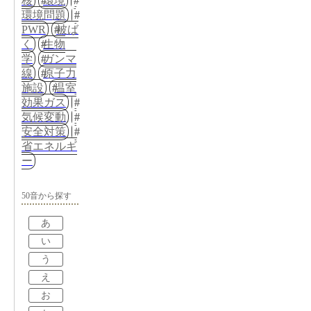
核
環境
環境問題
PWR
被ば
く
生物
学
ガンマ
線
原子力
施設
温室
効果ガス
気候変動
安全対策
省エネルギ
ー
50音から探す
あ
い
う
え
お