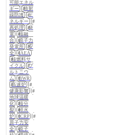
可能エネル
ギー
放射
線防護
エ
ネルギー
再処理
発
電
核融
合
原子力
発電所
安
全
IAEA
核燃料サ
イクル
プ
ルトニウ
ム
BWR
高速炉
健康影響
地球温暖
化
核分
裂
軽水
炉
ICRP
原子力安
全
原子