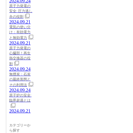
2024.09.24
原子力発電の
安全: 圧力逃し
弁の役割
2024.09.21
電気の使い分
け：有効電力
と無効電力
2024.09.21
原子力発電の
心臓部！再生
熱交換器の役
割
2024.09.24
無煙炭：石炭
の最終形態と
その利用法
2024.09.24
原子炉の安全:
臨界超過とは
2024.09.21
カテゴリーか
ら探す