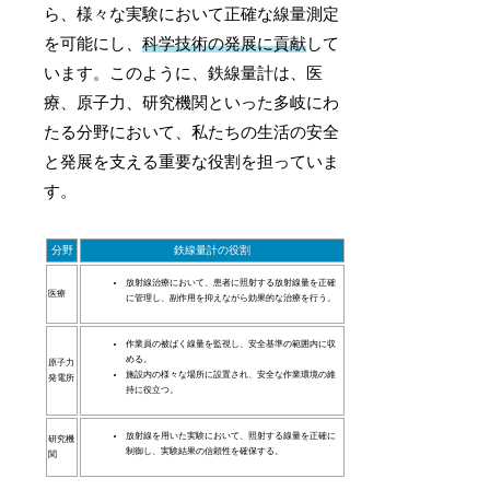
ら、様々な実験において正確な線量測定
を可能にし、
科学技術の発展に貢献
して
います。このように、鉄線量計は、医
療、原子力、研究機関といった多岐にわ
たる分野において、私たちの生活の安全
と発展を支える重要な役割を担っていま
す。
分野
鉄線量計の役割
放射線治療において、患者に照射する放射線量を正確
医療
に管理し、副作用を抑えながら効果的な治療を行う。
作業員の被ばく線量を監視し、安全基準の範囲内に収
める。
原子力
施設内の様々な場所に設置され、安全な作業環境の維
発電所
持に役立つ。
放射線を用いた実験において、照射する線量を正確に
研究機
制御し、実験結果の信頼性を確保する。
関