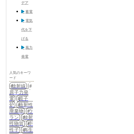
デア
蓄電
電気
代を下
げる
風力
発電
人気のキーワ
ード
放射線
原子力発
電
原子
炉
放射性
廃棄物
ウ
ラン
放射
性物質
中
性子
再生