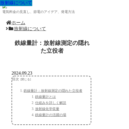
放射線について
放射線について
放射線について
放射線について
放射線について
放射線について
放射線について
放射線について
放射線について
電気料金の見直し、節電のアイデア、発電方法
ホーム
放射線について
鉄線量計：放射線測定の隠れ
た立役者
2024.09.23
目次
鉄線量計：放射線測定の隠れた立役者
鉄線量計とは
仕組みを詳しく解説
放射線化学収量
鉄線量計の活躍の場