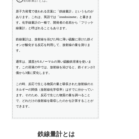
鉄線量計とは。
原子力発電で使われる言葉に「鉄線量計」というものが
あります。これは、英語では「irondosimeter」と書きま
す。化学線量計の一種で、開発者の名前から「フリッケ
線量計」と呼ばれることもあります。
鉄線量計は、放射線を浴びた時に薄い硫酸に溶けた鉄イ
オンが酸化する反応を利用して、放射線の量を測りま
す。
通常は、濃度が0.8ノーマルの薄い硫酸鉄溶液を使いま
す。この溶液の中では、放射線を浴びると、鉄イオンが2
価から3価に変化します。
この時、反応で生じる物質の量と吸収された放射線のエ
ネルギーの関係（放射線化学収率）はすでに分かってい
ます。そのため、反応で生じた物質の量を調べること
で、どれだけの放射線を吸収したのかを計算することが
できます。
鉄線量計とは