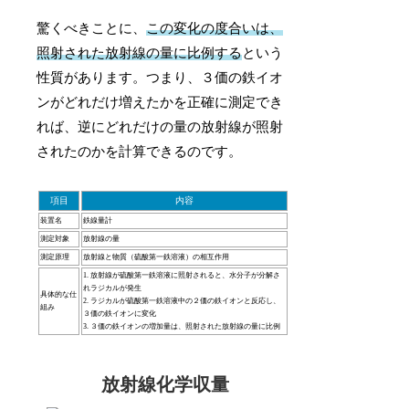
驚くべきことに、
この変化の度合いは、
照射された放射線の量に比例する
という
性質があります。つまり、３価の鉄イオ
ンがどれだけ増えたかを正確に測定でき
れば、逆にどれだけの量の放射線が照射
されたのかを計算できるのです。
項目
内容
装置名
鉄線量計
測定対象
放射線の量
測定原理
放射線と物質（硫酸第一鉄溶液）の相互作用
1. 放射線が硫酸第一鉄溶液に照射されると、水分子が分解さ
れラジカルが発生
具体的な仕
2. ラジカルが硫酸第一鉄溶液中の２価の鉄イオンと反応し、
組み
３価の鉄イオンに変化
3. ３価の鉄イオンの増加量は、照射された放射線の量に比例
放射線化学収量