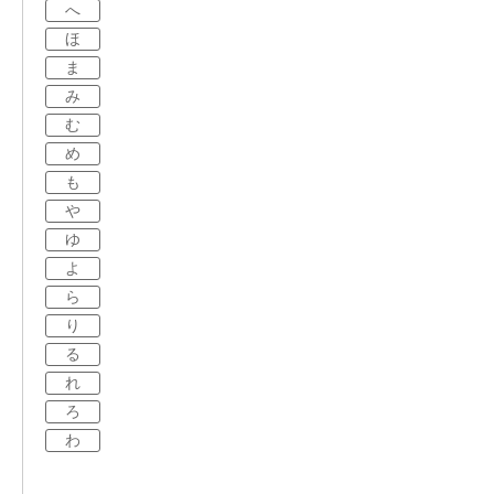
へ
ほ
ま
み
む
め
も
や
ゆ
よ
ら
り
る
れ
ろ
わ