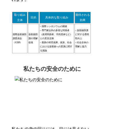
取り組み
期待される
目的
具体的な取り組み
主体
効果
– 国際シンポジウムの開催
– 専門家以外の多様な関係者
– 放射線防護
国際放射線防
放射線防
（政府関係者、市民団体など）
に対する透明
護委員会
護の理解
との意見交換
性向上
（ICRP）
促進
– 最新の研究成果、政策、社会
– 社会全体の
における放射線への意識に関す
理解と協力
る議論
私たちの安全のために
私たちの身の回りには、目には見えない