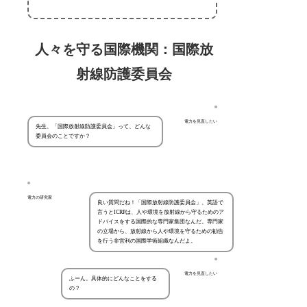
人々を守る国際機関：国際放
射線防護委員会
電力を見直したい
先生、「国際放射線防護委員会」って、どんな
委員会のことですか？
電力の研究家
良い質問だね！「国際放射線防護委員会」、英語で
言うとICRPは、人や環境を放射線から守るためのア
ドバイスをする国際的な専門家集団なんだ。専門家
の立場から、放射線から人や環境を守るための勧告
を行う非営利の国際学術組織なんだよ。
電力を見直したい
ふーん。具体的にどんなことをする
の？