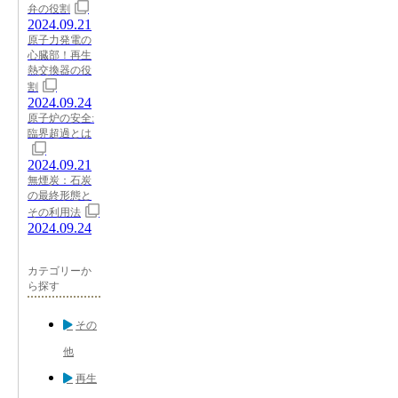
弁の役割
2024.09.21
原子力発電の
心臓部！再生
熱交換器の役
割
2024.09.24
原子炉の安全:
臨界超過とは
2024.09.21
無煙炭：石炭
の最終形態と
その利用法
2024.09.24
カテゴリーか
ら探す
その
他
再生