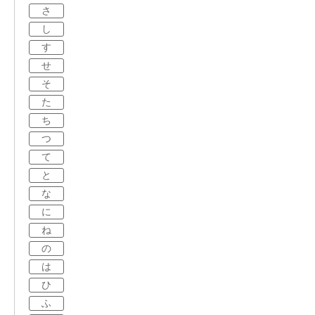
さ
し
す
せ
そ
た
ち
つ
て
と
な
に
ね
の
は
ひ
ふ