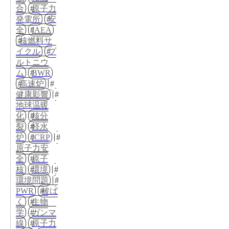
合
原子力
発電所
安
全
IAEA
核燃料サ
イクル
プ
ルトニウ
ム
BWR
高速炉
健康影響
地球温暖
化
核分
裂
軽水
炉
ICRP
原子力安
全
原子
核
環境
環境問題
PWR
被ば
く
生物
学
ガンマ
線
原子力