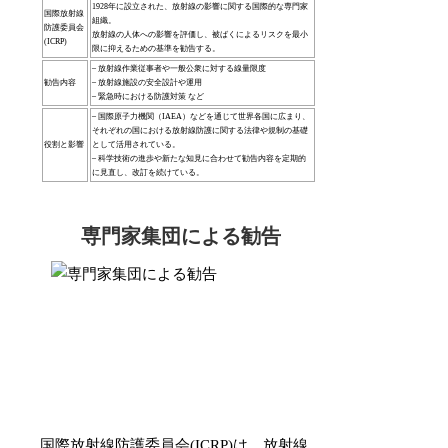
1928年に設立された、放射線の影響に関する国際的な専門家
国際放射線
組織。
防護委員会
放射線の人体への影響を評価し、被ばくによるリスクを最小
(ICRP)
限に抑えるための基準を勧告する。
– 放射線作業従事者や一般公衆に対する線量限度
勧告内容
– 放射線施設の安全設計や運用
– 緊急時における防護対策 など
– 国際原子力機関（IAEA）などを通じて世界各国に広まり、
それぞれの国における放射線防護に関する法律や規制の基礎
役割と影響
として活用されている。
– 科学技術の進歩や新たな知見に合わせて勧告内容を定期的
に見直し、改訂を続けている。
専門家集団による勧告
国際放射線防護委員会(ICRP)は、放射線