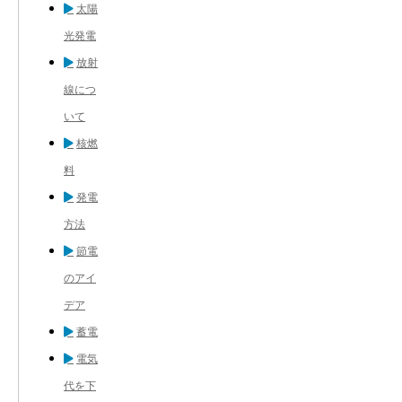
太陽
光発電
放射
線につ
いて
核燃
料
発電
方法
節電
のアイ
デア
蓄電
電気
代を下