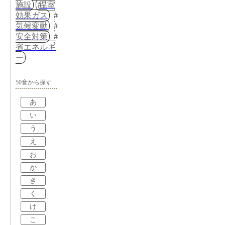
施設
温室
効果ガス
気候変動
安全対策
省エネルギ
ー
50音から探す
あ
い
う
え
お
か
き
く
け
こ