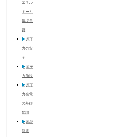
エネル
ギーと
環境負
荷
原子
力の安
全
原子
力施設
原子
力発電
の基礎
知識
地熱
発電