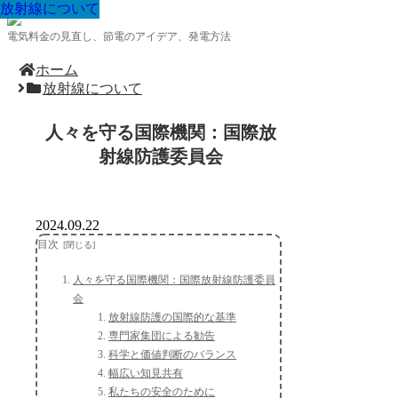
放射線について
放射線について
放射線について
放射線について
放射線について
放射線について
放射線について
放射線について
放射線について
電気料金の見直し、節電のアイデア、発電方法
ホーム
放射線について
人々を守る国際機関：国際放
射線防護委員会
2024.09.22
目次
人々を守る国際機関：国際放射線防護委員
会
放射線防護の国際的な基準
専門家集団による勧告
科学と価値判断のバランス
幅広い知見共有
私たちの安全のために