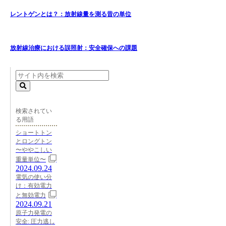
レントゲンとは？：放射線量を測る昔の単位
放射線治療における誤照射：安全確保への課題
検索されてい
る用語
ショートトン
とロングトン
〜ややこしい
重量単位〜
2024.09.24
電気の使い分
け：有効電力
と無効電力
2024.09.21
原子力発電の
安全: 圧力逃し