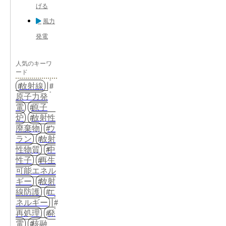
げる
風力
発電
人気のキーワ
ード
放射線
原子力発
電
原子
炉
放射性
廃棄物
ウ
ラン
放射
性物質
中
性子
再生
可能エネル
ギー
放射
線防護
エ
ネルギー
再処理
発
電
核融