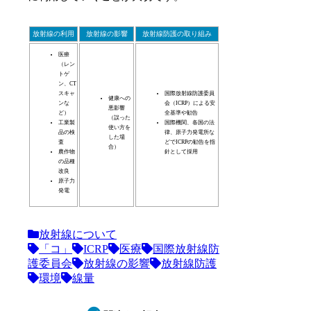
放射線の利用
放射線の影響
放射線防護の取り組み
医療
（レン
トゲ
ン、CT
スキャ
国際放射線防護委員
健康への
ンな
会（ICRP）による安
悪影響
ど）
全基準や勧告
（誤った
工業製
国際機関、各国の法
使い方を
品の検
律、原子力発電所な
した場
査
どでICRPの勧告を指
合）
農作物
針として採用
の品種
改良
原子力
発電
放射線について
「コ」
ICRP
医療
国際放射線防
護委員会
放射線の影響
放射線防護
環境
線量