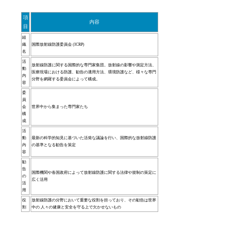
項
内容
目
組
織
国際放射線防護委員会 (ICRP)
名
活
放射線防護に関する国際的な専門家集団。放射線の影響や測定方法、
動
医療現場における防護、勧告の適用方法、環境防護など、様々な専門
内
分野を網羅する委員会によって構成。
容
委
員
会
世界中から集まった専門家たち
構
成
活
動
最新の科学的知見に基づいた活発な議論を行い、国際的な放射線防護
内
の基準となる勧告を策定
容
勧
告
国際機関や各国政府によって放射線防護に関する法律や規制の策定に
の
広く活用
活
用
役
放射線防護の分野において重要な役割を担っており、その勧告は世界
割
中の 人々の健康と安全を守る上で欠かせないもの