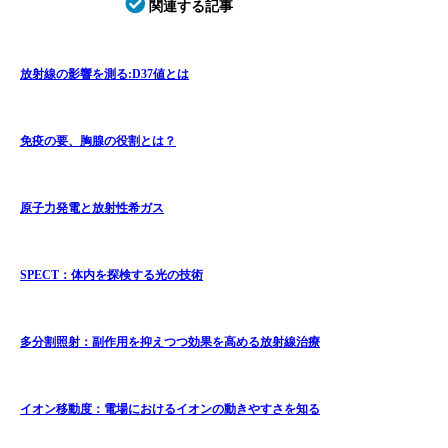
関連する記事
放射線の影響を測る:D37値とは
免疫の要、胸腺の役割とは？
原子力発電と放射性希ガス
SPECT：体内を探検する光の技術
多分割照射：副作用を抑えつつ効果を高める放射線治療
イオン移動度：電場におけるイオンの動きやすさを知る