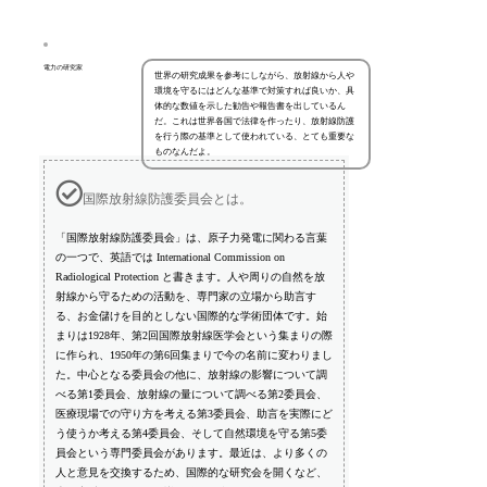
電力の研究家
世界の研究成果を参考にしながら、放射線から人や
環境を守るにはどんな基準で対策すれば良いか、具
体的な数値を示した勧告や報告書を出しているん
だ。これは世界各国で法律を作ったり、放射線防護
を行う際の基準として使われている、とても重要な
ものなんだよ。
国際放射線防護委員会とは。
「国際放射線防護委員会」は、原子力発電に関わる言葉
の一つで、英語では International Commission on
Radiological Protection と書きます。人や周りの自然を放
射線から守るための活動を、専門家の立場から助言す
る、お金儲けを目的としない国際的な学術団体です。始
まりは1928年、第2回国際放射線医学会という集まりの際
に作られ、1950年の第6回集まりで今の名前に変わりまし
た。中心となる委員会の他に、放射線の影響について調
べる第1委員会、放射線の量について調べる第2委員会、
医療現場での守り方を考える第3委員会、助言を実際にど
う使うか考える第4委員会、そして自然環境を守る第5委
員会という専門委員会があります。最近は、より多くの
人と意見を交換するため、国際的な研究会を開くなど、