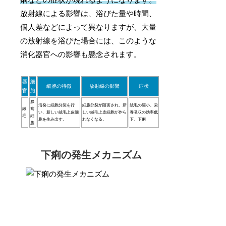
放射線による影響は、浴びた量や時間、
個人差などによって異なりますが、大量
の放射線を浴びた場合には、このような
消化器官への影響も懸念されます。
器
細
細胞の特徴
放射線の影響
症状
官
胞
腺
活発に細胞分裂を行
細胞分裂が阻害され、新
絨毛の縮小、栄
絨
窩
い、新しい絨毛上皮細
しい絨毛上皮細胞が作ら
養吸収の効率低
毛
細
胞を生み出す。
れなくなる。
下、下痢
胞
下痢の発生メカニズム