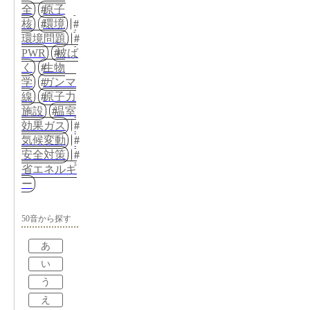
全
原子
核
環境
環境問題
PWR
被ば
く
生物
学
ガンマ
線
原子力
施設
温室
効果ガス
気候変動
安全対策
省エネルギ
ー
50音から探す
あ
い
う
え