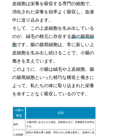
皮細胞は栄養を吸収する専門の細胞で、
消化された栄養を効率よく吸収し、血液
中に送り込みます。
そして、この上皮細胞を生み出している
のが、絨毛の根元に存在する
腸の腺窩細
胞
です。腸の腺窩細胞は、常に新しい上
皮細胞を生み出し続けることで、小腸の
働きを支えています。
このように、小腸は絨毛や上皮細胞、腸
の腺窩細胞といった精巧な構造と働きに
よって、私たちの体に取り込まれた栄養
を余すことなく吸収しているのです。
小腸の
役割
構造
小腸内壁にある小さな突起。表面積を広げ、栄養吸収を効率化
絨毛
する。
絨毛の表面を覆う細胞。消化された栄養を吸収し、血液中に送
上皮細胞