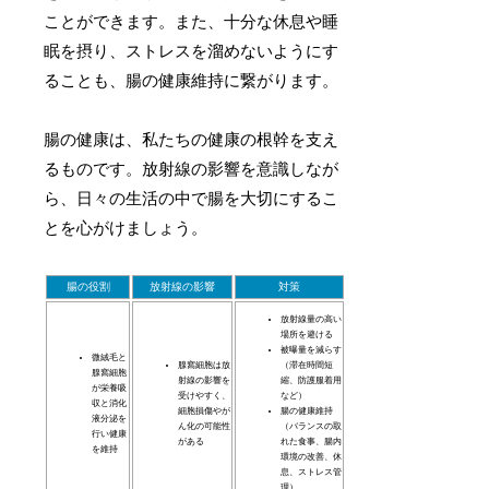
ことができます。また、十分な休息や睡
眠を摂り、ストレスを溜めないようにす
ることも、腸の健康維持に繋がります。
腸の健康は、私たちの健康の根幹を支え
るものです。放射線の影響を意識しなが
ら、日々の生活の中で腸を大切にするこ
とを心がけましょう。
腸の役割
放射線の影響
対策
放射線量の高い
場所を避ける
被曝量を減らす
微絨毛と
腺窩細胞は放
（滞在時間短
腺窩細胞
射線の影響を
縮、防護服着用
が栄養吸
受けやすく、
など）
収と消化
細胞損傷やが
腸の健康維持
液分泌を
ん化の可能性
（バランスの取
行い健康
がある
れた食事、腸内
を維持
環境の改善、休
息、ストレス管
理）