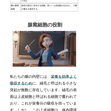
り込む。
腸の腺窩
絨毛の根元に存在する細胞。新しい上皮細胞を生み出し、小腸
細胞
の働きを維持する。
腺窩細胞の役割
私たちの腸の内壁には、
栄養を効率よく
吸収するため
に、絨毛と呼ばれる小さな
突起が無数に存在しています。絨毛の表
面は上皮細胞と呼ばれる細胞で覆われて
おり、これが栄養分の吸収を担っていま
す。しかし、この上皮細胞は、体内環境