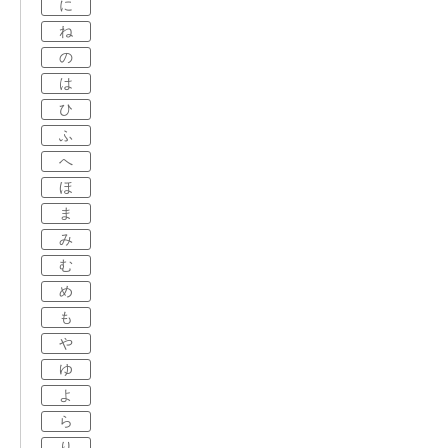
に
ね
の
は
ひ
ふ
へ
ほ
ま
み
む
め
も
や
ゆ
よ
ら
り