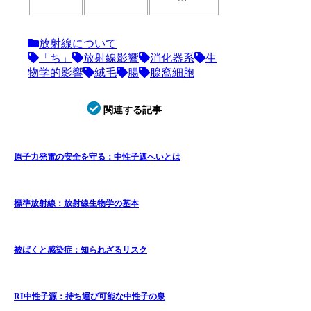
放射線について
「ち」
放射線影響
消化器系
生
物学的影響
絨毛
腸
腺窩細胞
関連する記事
原子力発電の安全を守る：中性子遮へいとは
標準放射線：放射線生物学の基本
被ばくと感染症：知られざるリスク
RI中性子源：持ち運び可能な中性子の泉