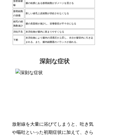
放射線被
腸の粘膜にある腺窩細胞がダメージを受ける
曝
腺窩細胞
新しい絨毛上皮細胞が供給されなくなる
の損傷
絨毛の細
腸の表面積が減少し、栄養吸収が不十分になる
胞数減少
消化不良
未消化物が腸内に留まりやすくなる
未消化物により腸内の浸透圧が上昇し、水分が腸管内に引き込
下痢
まれる。また、腸内細菌叢のバランスが崩れる。
深刻な症状
放射線を大量に浴びてしまうと、吐き気
や嘔吐といった初期症状に加えて、さら