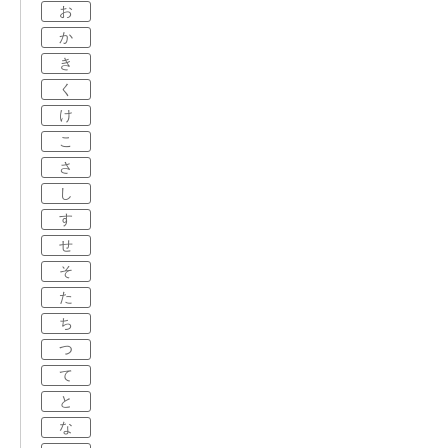
お
か
き
く
け
こ
さ
し
す
せ
そ
た
ち
つ
て
と
な