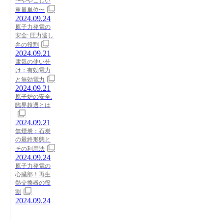
〜ややこしい
重量単位〜
2024.09.24
原子力発電の
安全: 圧力逃し
弁の役割
2024.09.21
電気の使い分
け：有効電力
と無効電力
2024.09.21
原子炉の安全:
臨界超過とは
2024.09.21
無煙炭：石炭
の最終形態と
その利用法
2024.09.24
原子力発電の
心臓部！再生
熱交換器の役
割
2024.09.24