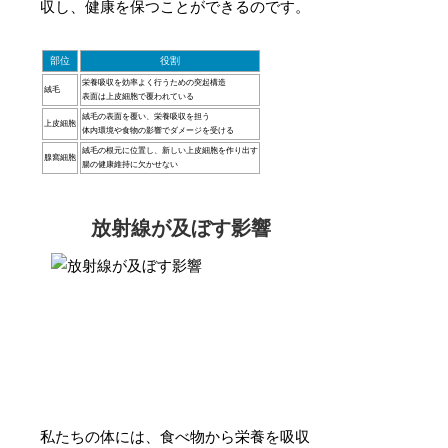
収し、健康を保つことができるのです。
部位
役割
栄養吸収を効率よく行うための突起構造
絨毛
表面は上皮細胞で覆われている
絨毛の表面を覆い、栄養吸収を担う
上皮細胞
体内環境や食物の影響でダメージを受ける
絨毛の根元に位置し、新しい上皮細胞を作り出す
腺窩細胞
腸の健康維持に欠かせない
放射線が及ぼす影響
私たちの体には、食べ物から栄養を吸収