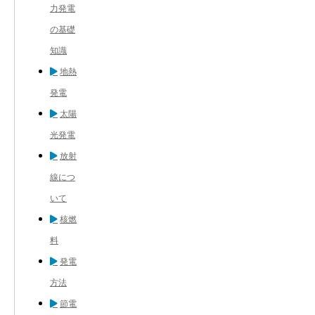
力発電
の基礎
知識
地熱
発電
太陽
光発電
放射
線につ
いて
核燃
料
発電
方法
節電