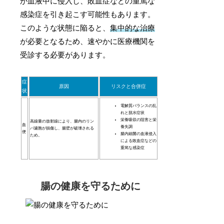
が血液中に侵入し、敗血症などの重篤な
感染症を引き起こす可能性もあります。
このような状態に陥ると、
集中的な治療
が必要となるため、速やかに医療機関を
受診する必要があります。
症
原因
リスクと合併症
状
電解質バランスの乱
れと脱水症状
栄養吸収の阻害と栄
高線量の放射線により、腸内のリン
血
養失調
パ濾胞が損傷し、腸壁が破壊される
便
腸内細菌の血液侵入
ため。
による敗血症などの
重篤な感染症
腸の健康を守るために