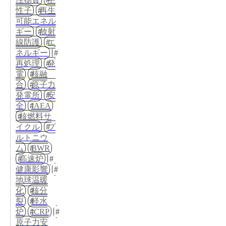
性子
再生
可能エネル
ギー
放射
線防護
エ
ネルギー
再処理
発
電
核融
合
原子力
発電所
安
全
IAEA
核燃料サ
イクル
プ
ルトニウ
ム
BWR
高速炉
健康影響
地球温暖
化
核分
裂
軽水
炉
ICRP
原子力安