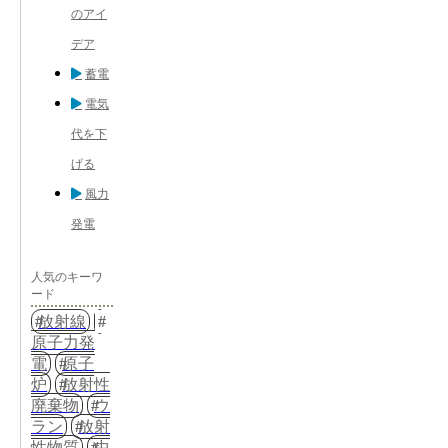
のアイ
デア
蓄電
電気
代を下
げる
風力
発電
人気のキーワ
ード
放射線
原子力発
電
原子
炉
放射性
廃棄物
ウ
ラン
放射
性物質
中