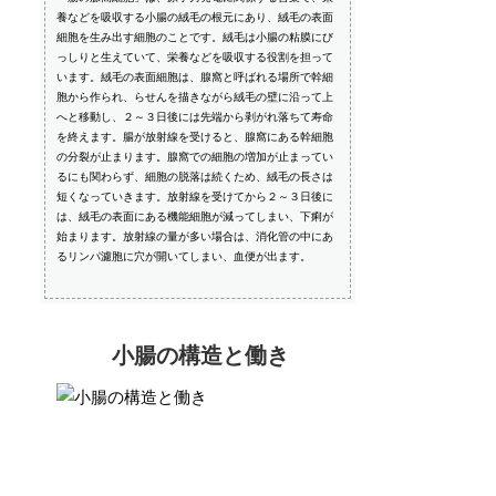
養などを吸収する小腸の絨毛の根元にあり、絨毛の表面
細胞を生み出す細胞のことです。絨毛は小腸の粘膜にび
っしりと生えていて、栄養などを吸収する役割を担って
います。絨毛の表面細胞は、腺窩と呼ばれる場所で幹細
胞から作られ、らせんを描きながら絨毛の壁に沿って上
へと移動し、２～３日後には先端から剥がれ落ちて寿命
を終えます。腸が放射線を受けると、腺窩にある幹細胞
の分裂が止まります。腺窩での細胞の増加が止まってい
るにも関わらず、細胞の脱落は続くため、絨毛の長さは
短くなっていきます。放射線を受けてから２～３日後に
は、絨毛の表面にある機能細胞が減ってしまい、下痢が
始まります。放射線の量が多い場合は、消化管の中にあ
るリンパ濾胞に穴が開いてしまい、血便が出ます。
小腸の構造と働き