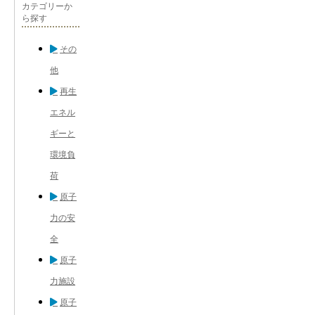
カテゴリーか
ら探す
その
他
再生
エネル
ギーと
環境負
荷
原子
力の安
全
原子
力施設
原子