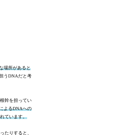
な場所があると
担うDNAだと考
の根幹を担ってい
によるDNAへの
られています。
誤ったりすると、