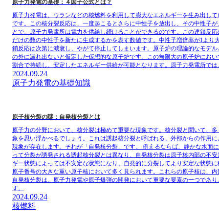
原子力発電の基礎：４因子公式とは？
原子力発電は、ウランなどの核燃料を利用して膨大なエネルギーを生み出して
です。この核分裂反応は、一度起こるとさらに中性子を放出し、その中性子が
とで、原子力発電所は電力を供給し続けることができるのです。この連鎖反応
だけの数の中性子を新たに生成するかを表す数値です。中性子増倍率が1より
鎖反応は次第に減衰し、やがて停止してしまいます。原子炉の理論的なモデル
の外に漏れ出ないと仮定した仮想的な原子炉です。この無限大の原子炉におい
割合で持続し、安定したエネルギー供給が可能となります。原子力発電所では
2024.09.24
原子力発電の基礎知識
原子核分裂の謎：自発核分裂とは
原子力の分野において、核分裂は極めて重要な現象です。核分裂と聞いて、多
象を思い浮かべるでしょう。これは誘起核分裂と呼ばれる、外部からの作用に
現象が存在します。それが「自発核分裂」です。 例えるならば、静かな水面
って分裂が誘発される誘起核分裂とは異なり、自発核分裂は原子核内部の不安
ギー状態によっては不安定な状態になり、自発的に分裂してより安定な状態に
原子番号の大きな重い原子核において多く見られます。これらの原子核は、内
自発核分裂は、原子力発電や原子爆弾の開発において重要な要素の一つであり
す。
2024.09.24
核燃料