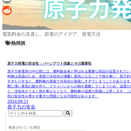
Email
Reddit
電気料金の見直し、節電のアイデア、発電方法
熱焼損
原子力発電の安全性：バーンアウト現象とその重要性
原子力発電所の中心部には、燃料集合体と呼ばれる重要な部品が設置されてい
料棒は高温のため、表面で冷却水が沸騰し蒸気になることで熱を奪い、原子炉
すぎたりすると、燃料棒の表面で冷却水が蒸発しすぎてしまうことがあります
際に薄い蒸気の膜を作り、フライパンからの熱を遮断してしまうため、温度が
と、冷却水がうまく熱を奪えなくなり、燃料棒の温度が急激に上昇します。こ
所の安全性を脅かす重大な問題となる可能性があります。
2024.09.21
原子力の安全
検索されている用語