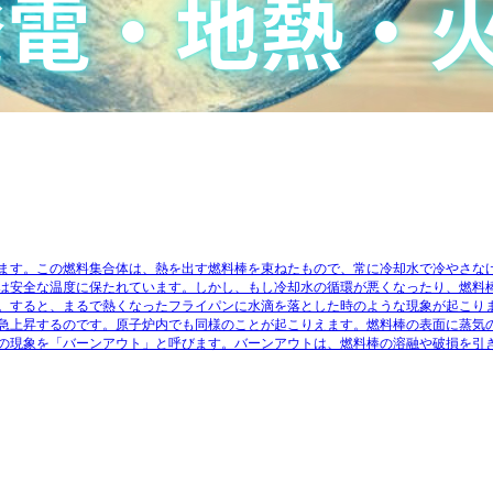
ます。この燃料集合体は、熱を出す燃料棒を束ねたもので、常に冷却水で冷やさな
は安全な温度に保たれています。しかし、もし冷却水の循環が悪くなったり、燃料
。すると、まるで熱くなったフライパンに水滴を落とした時のような現象が起こり
急上昇するのです。原子炉内でも同様のことが起こりえます。燃料棒の表面に蒸気
の現象を「バーンアウト」と呼びます。バーンアウトは、燃料棒の溶融や破損を引