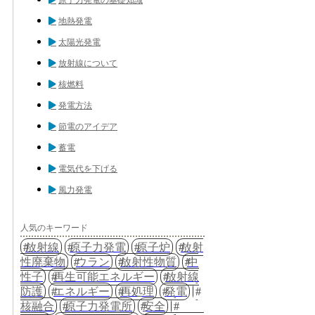
原子力発電の基礎知識
地熱発電
太陽光発電
放射線について
核燃料
発電方法
節電のアイデア
蓄電
電気代を下げる
風力発電
人気のキーワード
放射線
原子力発電
原子炉
放射
性廃棄物
ウラン
放射性物質
中
性子
再生可能エネルギー
放射線
防護
エネルギー
再処理
発電
核融合
原子力発電所
安全