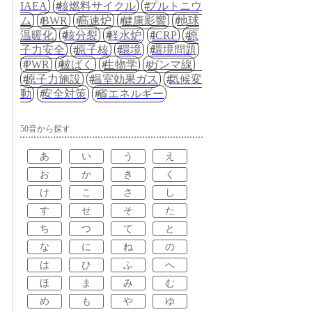
IAEA
核燃料サイクル
プルトニウ
ム
BWR
高速炉
健康影響
地球
温暖化
核分裂
軽水炉
ICRP
原
子力安全
原子核
環境
環境問題
PWR
被ばく
生物学
ガンマ線
原子力施設
温室効果ガス
気候変
動
安全対策
省エネルギー
50音から探す
あ
い
う
え
お
か
き
く
け
こ
さ
し
す
せ
そ
た
ち
つ
て
と
な
に
ね
の
は
ひ
ふ
へ
ほ
ま
み
む
め
も
や
ゆ