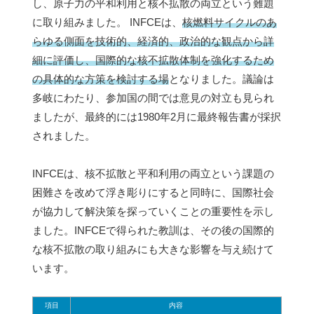
し、原子力の平和利用と核不拡散の両立という難題
に取り組みました。 INFCEは、
核燃料サイクルのあ
らゆる側面を技術的、経済的、政治的な観点から詳
細に評価し、国際的な核不拡散体制を強化するため
の具体的な方策を検討する場
となりました。議論は
多岐にわたり、参加国の間では意見の対立も見られ
ましたが、最終的には1980年2月に最終報告書が採択
されました。
INFCEは、核不拡散と平和利用の両立という課題の
困難さを改めて浮き彫りにすると同時に、国際社会
が協力して解決策を探っていくことの重要性を示し
ました。INFCEで得られた教訓は、その後の国際的
な核不拡散の取り組みにも大きな影響を与え続けて
います。
項目
内容