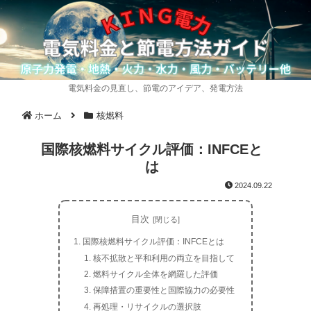
電気料金の見直し、節電のアイデア、発電方法
ホーム
核燃料
国際核燃料サイクル評価：INFCEと
は
2024.09.22
目次
国際核燃料サイクル評価：INFCEとは
核不拡散と平和利用の両立を目指して
燃料サイクル全体を網羅した評価
保障措置の重要性と国際協力の必要性
再処理・リサイクルの選択肢