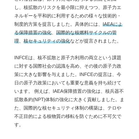
し、核拡散のリスクを最小限に抑えつつ、原子力エ
ネルギーを平和的に利用するための様々な技術的・
制度的方策を提言しました。具体的には、
IAEAによ
る保障措置の強化
、
国際的な核燃料サイクルの管
理
、
核セキュリティの強化
などが提言されました。
INFCEは、核不拡散と原子力利用の両立という課題
に対する国際社会の認識を高め、その後の原子力政
策に大きな影響を与えました。INFCEの提言は、今
日の原子力政策においても重要な意義を持ち続けて
います。 例えば、IAEA保障措置の強化は、核兵器不
拡散条約(NPT)体制の強化に大きく貢献しました。ま
た、国際的な核セキュリティ体制の構築は、テロや
不正目的による核物質の移転を防ぐために不可欠で
す。