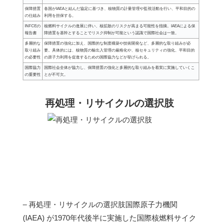
保障措置
各国がIAEAと結んだ協定に基づき、核物質の計量管理や監視活動を行い、平和目的の
の仕組み
利用を担保する。
INFCEの
核燃料サイクルの進展に伴い、核拡散のリスクが高まる可能性を指摘。IAEAによる保
報告書
障措置を基幹とすることでリスク抑制が可能という認識で国際社会は一致。
多層的な
保障措置の強化に加え、国際的な制度構築や技術開発など、多層的な取り組みが必
取り組み
要。具体的には、核物質の輸出入管理の厳格化や、核セキュリティの強化、平和目的
の必要性
の原子力利用を促進するための国際協力などが挙げられる。
国際協力
国際社会全体が協力し、保障措置の強化と多層的な取り組みを着実に実施していくこ
の重要性
とが不可欠。
再処理・リサイクルの選択肢
– 再処理・リサイクルの選択肢国際原子力機関
(IAEA) が1970年代後半に実施した国際核燃料サイク