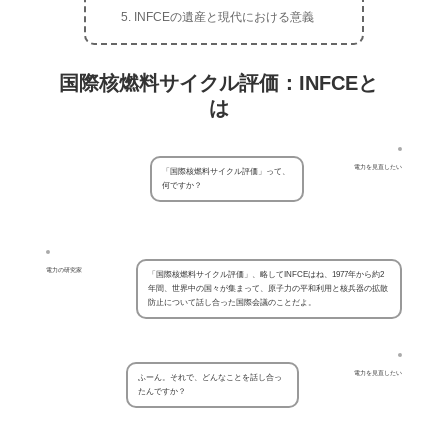
INFCEの遺産と現代における意義
国際核燃料サイクル評価：INFCEと
は
電力を見直したい
「国際核燃料サイクル評価」って、
何ですか？
電力の研究家
「国際核燃料サイクル評価」、略してINFCEはね、1977年から約2
年間、世界中の国々が集まって、原子力の平和利用と核兵器の拡散
防止について話し合った国際会議のことだよ。
電力を見直したい
ふーん。それで、どんなことを話し合っ
たんですか？