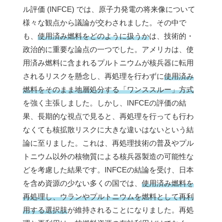
ル評価 (INFCE) では、原子力発電の将来像について
様々な観点から議論が交わされました。その中で
も、
使用済み燃料をどのように扱うか
は、技術的・
政治的に重要な論点の一つでした。アメリカは、使
用済み燃料に含まれるプルトニウムが核兵器に転用
されるリスクを懸念し、再処理を行わずに
使用済み
燃料をそのまま地層処分する「ワンススルー」方式
を強く主張しました。しかし、INFCEの評価の結
果、長期的な視点で見ると、再処理を行っても行わ
なくても核拡散リスクに大きな違いはないという結
論に至りました。これは、再処理技術の普及やプル
トニウム以外の核物質による核兵器製造の可能性な
どを考慮した結果です。INFCEの結論を受け、日本
を含め資源の少ない多くの国では、
使用済み燃料を
再処理し、ウランやプルトニウムを燃料として再利
用する選択肢
が維持されることになりました。再処