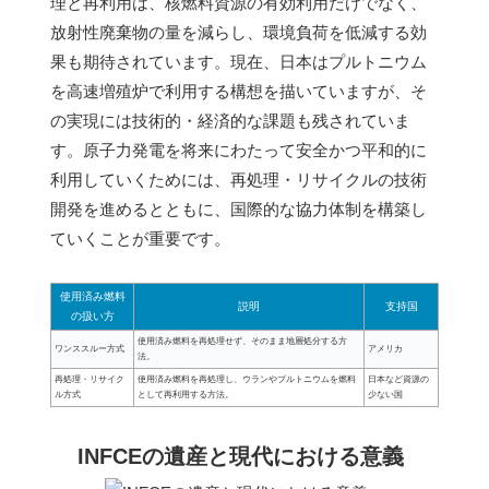
理と再利用は、核燃料資源の有効利用だけでなく、
放射性廃棄物の量を減らし、環境負荷を低減する効
果も期待されています。現在、日本はプルトニウム
を高速増殖炉で利用する構想を描いていますが、そ
の実現には技術的・経済的な課題も残されていま
す。原子力発電を将来にわたって安全かつ平和的に
利用していくためには、再処理・リサイクルの技術
開発を進めるとともに、国際的な協力体制を構築し
ていくことが重要です。
使用済み燃料
説明
支持国
の扱い方
使用済み燃料を再処理せず、そのまま地層処分する方
ワンススルー方式
アメリカ
法。
再処理・リサイク
使用済み燃料を再処理し、ウランやプルトニウムを燃料
日本など資源の
ル方式
として再利用する方法。
少ない国
INFCEの遺産と現代における意義