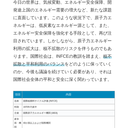
今日の世界は、気候変動、エネルギー安全保障、開
発途上国のエネルギー需要の増大など、新たな課題
に直面しています。このような状況下で、原子力エ
ネルギーは、低炭素なエネルギー源として、また、
エネルギー安全保障を強化する手段として、再び注
目されています。しかしながら、原子力エネルギー
利用の拡大は、核不拡散のリスクを伴うものでもあ
ります。国際社会は、INFCEの教訓を踏まえ、
核不
拡散と平和利用のバランス
をどのように保っていく
のか、今後も議論を続けていく必要があり、それは
国際社会全体の平和と安全に深く関わっています。
項目
内容
名称
国際核燃料サイクル評価 (INFCE)
時期
1970年代後半
主催
国際原子力エネルギー機関 (IAEA)
参加
国・機
40か国以上および国際機関
関