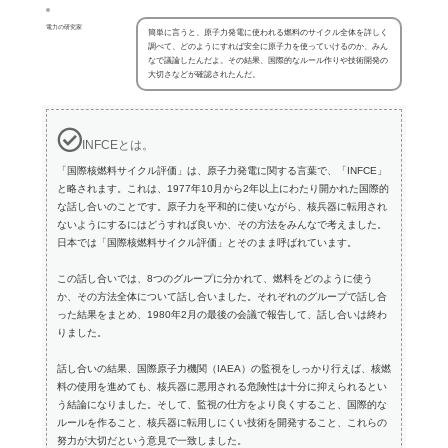
電力の研究家
簡単に言うと、原子力発電に使われる燃料のサイクル全体を詳しく
調べて、どのようにすれば安全に原子力を使っていけるのか、みん
なで議論したんだよ。その結果、国際的なルール作りや技術開発の
大切さなどが確認されたんだ。
INFCEとは。
「国際核燃料サイクル評価」は、原子力発電に関する言葉で、「INFCE」
と略されます。これは、1977年10月から2年以上にわたり開かれた国際的
な話し合いのことです。原子力を平和的に使いながら、核兵器に転用され
ないようにするにはどうすれば良いか、その方法をみんなで考えました。
日本では「国際核燃料サイクル評価」とそのまま呼ばれています。
この話し合いでは、8つのグループに分かれて、燃料をどのように使う
か、その方法全体について話し合いました。それぞれのグループで話し合
った結果をまとめ、1980年2月の最後の会議で報告して、話し合いは終わ
りました。
話し合いの結果、国際原子力機関（IAEA）の監視をしっかり行えば、核燃
料の使用を進めても、核兵器に悪用される危険性は十分に抑えられるとい
う結論になりました。そして、監視の仕方をより良くすること、国際的な
ルールを作ること、核兵器に転用しにくい技術を開発すること、これらの
努力が大切だという意見で一致しました。