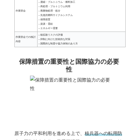
– 濃縮・プルトニウム・燃料加工
– 再処理・プルトニウム利用
作業部会
– 廃棄物処理・処分
– 先進的燃料サイクルシステム
– 保障措置
– 資源・需給
– エネルギー需要
– 核拡散リスクの評価
作業部会での検討
– 抑制に向けた技術的な対策
内容
– 国際的な制度や協力体制のあり方
保障措置の重要性と国際協力の必要
性
原子力の平和利用を進める上で、
核兵器への転用防