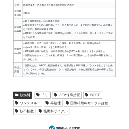
目的
核エネルギーの平和利用と核兵器拡散防止の両立
報告書
1980年
提出年
– 原子力発電のあらゆる側面を網羅
– 核拡散リスクを最小限に抑えつつ、原子力エネルギーを平和的に利用するための様々
報告書
な技術的・制度的方策を提言
の内容
– IAEAによる保障措置の強化、国際的な核燃料サイクルの管理、核セキュリティの強化
などを提言
– 核不拡散と原子力利用の両立という課題に対する国際社会の認識を高めた
– その後の原子力政策に大きな影響を与えた
INFCE
– IAEA保障措置の強化は、核兵器不拡散条約(NPT)体制の強化に大きく貢献した
の成果
– 国際的な核セキュリティ体制の構築は、テロや不正目的による核物質の移転を防ぐた
めに貢献した
– 国際社会は、INFCEの教訓を踏まえ、核不拡散と平和利用のバランスをどのように保
今後の
っていくのか、今後も議論を続けていく必要があり、それは国際社会全体の平和と安全
課題
に深く関わっている。
核燃料
「I」
IAEA保障措置
INFCE
ワンススルー
再処理
国際核燃料サイクル評価
核不拡散
核燃料サイクル