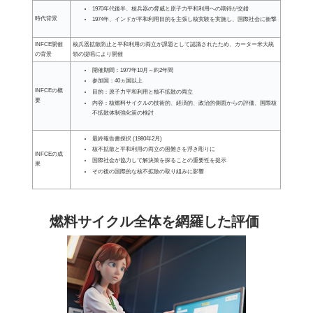
1970年代後半、核兵器の脅威と原子力平和利用への期待が交錯
時代背景
1974年、インドが平和利用目的を主張し核実験を実施し、国際社会に衝撃
INFCE開催
核兵器拡散防止と平和利用の両立が課題として認識されたため、カーター米大統
の背景
領の提唱により開催
開催期間：1977年10月～約2年間
参加国：40ヵ国以上
INFCEの概
目的：原子力平和利用と核不拡散の両立
要
内容：核燃料サイクルの技術的、経済的、政治的側面からの評価、国際核
不拡散体制強化策の検討
最終報告書採択 (1980年2月)
核不拡散と平和利用の両立の困難さを浮き彫りに
INFCEの成
国際社会が協力して解決策を探ることの重要性を提示
果
その後の国際的な核不拡散の取り組みに影響
燃料サイクル全体を網羅した評価