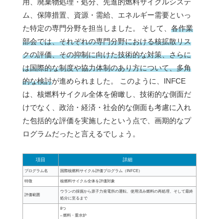
用、廃棄物処理・処分、先進的燃料サイクルシステ
ム、保障措置、資源・需給、エネルギー需要といっ
た特定の専門分野を担当しました。 そして、
各作業
部会では、それぞれの専門分野における核拡散リス
クの評価、その抑制に向けた技術的な対策、さらに
は国際的な制度や協力体制のあり方について、多角
的な検討
が進められました。 このように、INFCE
は、核燃料サイクル全体を俯瞰し、技術的な側面だ
けでなく、政治・経済・社会的な側面も考慮に入れ
た包括的な評価を実施したという点で、画期的なプ
ログラムだったと言えるでしょう。
項目
詳細
プログラム名
国際核燃料サイクル評価プログラム（INFCE）
特徴
核燃料サイクル全体を評価対象
ウランの採掘から原子力発電所の運転、使用済み燃料の再処理、そして最終
評価範囲
処分に至るまで
8つ
– 燃料・重水炉