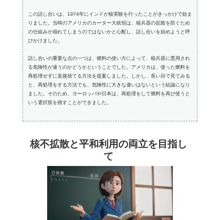
この話し合いは、1974年にインドが核実験を行ったことがきっかけで始ま
りました。当時のアメリカのカーター大統領は、核兵器の拡散を防ぐため
の仕組みが崩れてしまうのではないかと心配し、話し合いを始めようと呼
びかけました。
話し合いの重要な点の一つは、燃料の使い方によって、核兵器に悪用され
る危険性が違うのかどうかということでした。アメリカは、使った燃料を
再処理せずに直接捨てる方法を提案しました。しかし、長い目で見てみる
と、再処理をする方法でも、危険性に大きな違いはないという結論になり
ました。そのため、ヨーロッパや日本は、再処理をして燃料を再び使うと
いう選択肢を残すことができました。
核不拡散と平和利用の両立を目指し
て