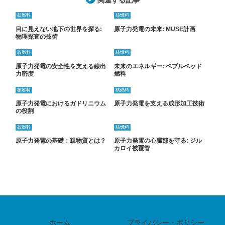
関連する記事
核燃料
核燃料
目に見えない地下の世界を探る:
原子力発電の未来: MUSE計画
物理探査の技術
核燃料
核燃料
原子力発電の安全性を支える線出
未来のエネルギー: ペブルベッド
力密度
燃料
核燃料
核燃料
原子力発電におけるガドリニウム
原子力発電を支える成形加工技術
の役割
核燃料
核燃料
原子力発電の基礎：親物質とは？
原子力発電の心臓部を守る: ジル
カロイ被覆管
ホーム
プライバシー・ポリシー