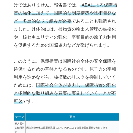
けではありません。報告書では、
IAEAによる保障措
置の強化に加えて、国際的な制度構築や技術開発な
ど、多層的な取り組みが必要
であることも強調され
ました。具体的には、核物質の輸出入管理の厳格化
や、核セキュリティの強化、平和目的の原子力利用
を促進するための国際協力などが挙げられます。
このように、保障措置は国際社会全体の安全保障を
確保するための基盤となるものです。原子力の平和
利用を進めながら、核拡散のリスクを抑制していく
ためには、
国際社会全体が協力し、保障措置の強化
と多層的な取り組みを着実に実施していくことが不
可欠
です。
テーマ
要点
核兵器へ
の転用防
国際社会全体の最重要課題であり、IAEAによる保障措置が重要な役割を担う。
止