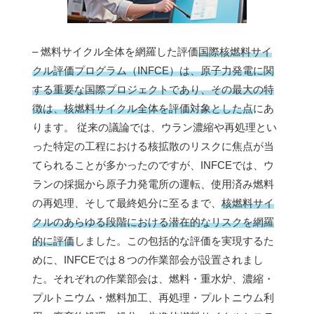
– 燃料サイクル全体を網羅した評価
国際核燃料サイ
クル評価プログラム（INFCE）は、原子力発電に関
する重要な国際プロジェクトであり、その最大の特
徴は、核燃料サイクル全体を評価対象とした点
にあ
ります。 従来の議論では、ウラン濃縮や再処理とい
った特定の工程における核拡散のリスクに焦点が当
てられることが多かったのですが、INFCEでは、ウ
ランの採掘から原子力発電所の運転、使用済み燃料
の再処理、そして最終処分に至るまで、
核燃料サイ
クルのあらゆる段階における潜在的なリスクを網羅
的に評価
しました。この包括的な評価を実現するた
めに、INFCEでは８つの作業部会が設置されまし
た。それぞれの作業部会は、燃料・重水炉、濃縮・
プルトニウム・燃料加工、再処理・プルトニウム利