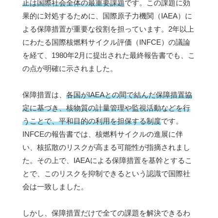
止は国際社会全体の最重要課題
です。この課題に効
果的に対処するために、国際原子力機関（IAEA）に
よる保障措置が重要な役割を担っています。2年以上
にわたる国際核燃料サイクル評価（INFCE）の議論
を経て、1980年2月に提出された最終報告書でも、こ
の点が明確に示されました。
保障措置は、
各国がIAEAとの間で結んだ保障措置協
定に基づき、核物質の計量管理や監視活動などを行
うことで、平和目的の利用を担保する制度
です。
INFCEの報告書では、核燃料サイクルの進展に伴
い、核拡散のリスクが高まる可能性が指摘されまし
た。その上で、IAEAによる保障措置を基幹とするこ
とで、このリスクを抑制できるという認識で国際社
会は一致しました。
しかし、保障措置だけで全ての課題を解決できるわ