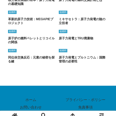
の基礎知識
核燃料
核燃料
革新的原子力技術：MEGAPIEプ
ミキサセトラ：原子力発電の陰の
ロジェクト
立役者
核燃料
核燃料
原子炉の燃料ペレットとリコイル
原子力発電とTRU廃棄物
の関係
核燃料
核燃料
同位体交換反応：元素の秘密を探
原子力発電とプルトニウム：国際
る鍵
管理の必要性
ホーム
プライバシー・ポリシー
お問い合わせ
免責事項