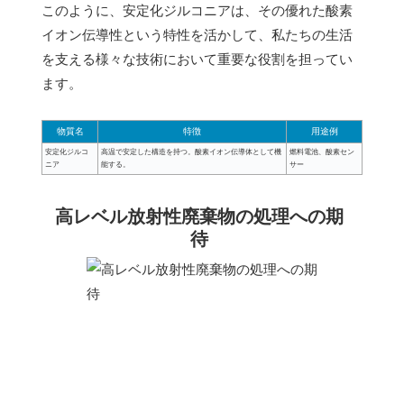
このように、安定化ジルコニアは、その優れた酸素
イオン伝導性という特性を活かして、私たちの生活
を支える様々な技術において重要な役割を担ってい
ます。
物質名
特徴
用途例
安定化ジルコ
高温で安定した構造を持つ。酸素イオン伝導体として機
燃料電池、酸素セン
ニア
能する。
サー
高レベル放射性廃棄物の処理への期
待