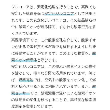
ジルコニアは、安定化処理を行うことで、高温でも
安定した構造を保つ
安定化ジルコニア
として利用さ
れます。この安定化ジルコニアは、その結晶構造の
中に酸素イオンが通る隙間、すなわち酸素空孔を多
く含んでいます。
高温環境下では、この酸素空孔を介して、酸素イオ
ンがまるで電解質の水溶液中を移動するように活発
に移動することができます。このような物質を、
酸
素イオン伝導体
と呼びます。
安定化ジルコニアは、この優れた酸素イオン伝導性
を活かして、様々な分野で応用されています。例え
ば、
燃料電池
では、空気中の酸素をイオン化して燃
料と反応させるために利用されています。また、
酸
素センサー
では、酸素濃度の違いによる酸素イオン
の移動量の変化を検出することで、高精度な酸素濃
度測定を実現しています。