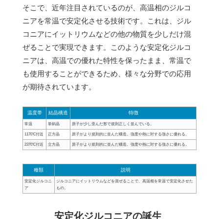
そこで、近年注目されているのが、高温相のジルコ
ニアを常温で安定化させる技術です。これは、ジル
コニアにイットリウムなどの他の物質を少しだけ混
ぜることで実現できます。このような安定化ジルコ
ニアは、高温での優れた特性を保ったまま、常温で
も使用することができるため、様々な分野での応用
が期待されています。
温度帯
結晶構造
特徴
常温
単斜晶
原子が少し歪んだ形で規則正しく並んでいる。
1170℃付近
正方晶
原子がより規則的に並んだ構造。強度や熱に対する強さに優れる。
2370℃付近
立方晶
原子がより規則的に並んだ構造。強度や熱に対する強さに優れる。
種類
説明
安定化ジルコニ
ジルコニアにイットリウムなどを混ぜることで、高温相を常温で安定化させた
ア
もの。
安定化ジルコニアの誕生