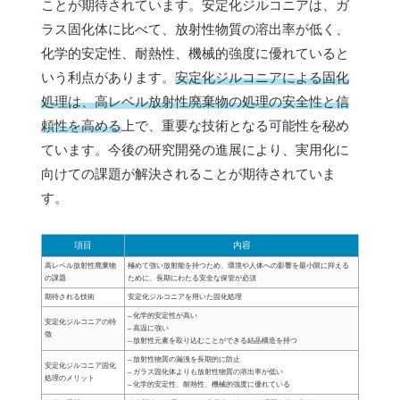
ことが期待されています。安定化ジルコニアは、ガ
ラス固化体に比べて、放射性物質の溶出率が低く、
化学的安定性、耐熱性、機械的強度に優れていると
いう利点があります。
安定化ジルコニアによる固化
処理は、高レベル放射性廃棄物の処理の安全性と信
頼性を高める
上で、重要な技術となる可能性を秘め
ています。今後の研究開発の進展により、実用化に
向けての課題が解決されることが期待されていま
す。
項目
内容
高レベル放射性廃棄物
極めて強い放射能を持つため、環境や人体への影響を最小限に抑える
の課題
ために、長期にわたる安全な保管が必須
期待される技術
安定化ジルコニアを用いた固化処理
– 化学的安定性が高い
安定化ジルコニアの特
– 高温に強い
徴
– 放射性元素を取り込むことができる結晶構造を持つ
– 放射性物質の漏洩を長期的に防止
安定化ジルコニア固化
– ガラス固化体よりも放射性物質の溶出率が低い
処理のメリット
– 化学的安定性、耐熱性、機械的強度に優れている