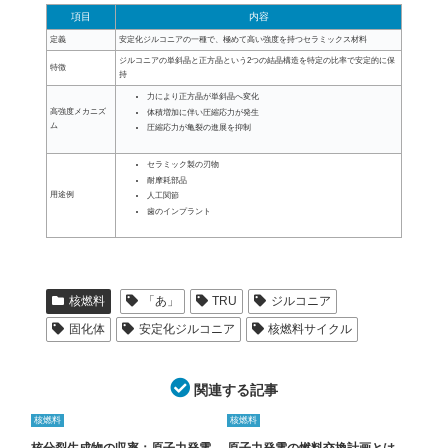
項目
内容
定義
安定化ジルコニアの一種で、極めて高い強度を持つセラミックス材料
ジルコニアの単斜晶と正方晶という2つの結晶構造を特定の比率で安定的に保
特徴
持
力により正方晶が単斜晶へ変化
高強度メカニズ
体積増加に伴い圧縮応力が発生
ム
圧縮応力が亀裂の進展を抑制
セラミック製の刃物
耐摩耗部品
用途例
人工関節
歯のインプラント
核燃料
「あ」
TRU
ジルコニア
固化体
安定化ジルコニア
核燃料サイクル
関連する記事
核燃料
核燃料
核分裂生成物の収率：原子力発電
原子力発電の燃料交換計画とは