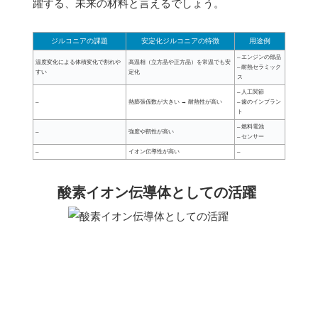
躍する、未来の材料と言えるでしょう。
ジルコニアの課題
安定化ジルコニアの特徴
用途例
– エンジンの部品
温度変化による体積変化で割れや
高温相（立方晶や正方晶）を常温でも安
– 耐熱セラミック
すい
定化
ス
– 人工関節
–
熱膨張係数が大きい → 耐熱性が高い
– 歯のインプラン
ト
– 燃料電池
–
強度や靭性が高い
– センサー
–
イオン伝導性が高い
–
酸素イオン伝導体としての活躍