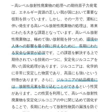
– 高レベル放射性廃棄物の処理への期待原子力発電
は、エネルギー資源の乏しい我が国において重要な
役割を担っています。しかし、その一方で、運転に
伴い発生する高レベル放射性廃棄物の処理は、将来
にわたる大きな課題となっています。高レベル放射
性廃棄物は、極めて強い放射能を持つため、
環境や
人体への影響を最小限に抑えるために、長期にわた
る安全な保管が必須
です。この課題を解決する上で
期待されている技術の一つに、安定化ジルコニアを
用いた固化処理があります。ジルコニアは、化学的
に非常に安定した物質であり、高温にも強いという
特徴があります。さらに、
ジルコニアの結晶構造に
は、放射性元素を取り込むことができる
という性質
があります。この性質を利用して、高レベル放射性
廃棄物を安定化ジルコニアの中に閉じ込めて固化す
ることで、長期にわたって放射性物質の漏洩を防ぐ