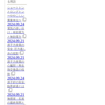
る用語
ショートトン
とロングトン
〜ややこしい
重量単位〜
2024.09.24
電気の使い分
け：有効電力
と無効電力
2024.09.21
原子力発電の
安全: 圧力逃し
弁の役割
2024.09.21
原子力発電の
心臓部！再生
熱交換器の役
割
2024.09.24
原子炉の安全:
臨界超過とは
2024.09.21
無煙炭：石炭
の最終形態と