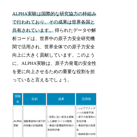
ALPHA実験は国際的な研究協力の枠組み
で行われており、その成果は世界各国と
共有されています。
得られたデータや解
析コードは、世界中の原子力安全研究機
関で活用され、世界全体での原子力安全
向上に大きく貢献しています。このよう
に、ALPHA実験は、原子力発電の安全性
を更に向上させるための重要な役割を担
っていると言えるでしょう。
実験
目的
成果
活用例
名
– シビアアクシデ
ントの進展予測
– 現実に近い状況を模擬
– 原子力発電所の
ALPHA
過酷事故時の原子炉
した解析コードの開発
安全評価
実験
内現象の詳細調査
– 事故の影響緩和対策の
– 事故対策の高度
有効性評価
化
– 格納容器の冷却