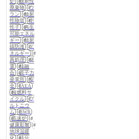
炉
放射性
廃棄物
ウ
ラン
放射
性物質
中
性子
再生
可能エネル
ギー
放射
線防護
エ
ネルギー
再処理
発
電
核融
合
原子力
発電所
安
全
IAEA
核燃料サ
イクル
プ
ルトニウ
ム
BWR
高速炉
健康影響
地球温暖
化
核分