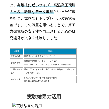
は、
実規模に近いサイズ、高温高圧環境
の再現、詳細なデータ取得
といった特徴
を持つ、世界でもトップレベルの実験装
置です。この装置を用いることで、原子
力発電所の安全性を向上させるための研
究開発が大きく進展しました。
項目
内容
装置の規模
実規模に近い大きさで作られている
高温高圧状態を作り出すことができる。
環境再現性
実際のシビアアクシデントと近い条件下で実験が可能
計測・データ
温度、圧力、放射線量、水位、燃料の状態などの様々なデ
取得
ータを細かく記録
シビアアクシデントの進行過程の解明
解析・活用
事故時の対策の有効性の評価
実験結果の活用