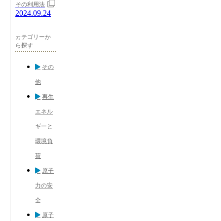
その利用法
2024.09.24
カテゴリーか
ら探す
その
他
再生
エネル
ギーと
環境負
荷
原子
力の安
全
原子