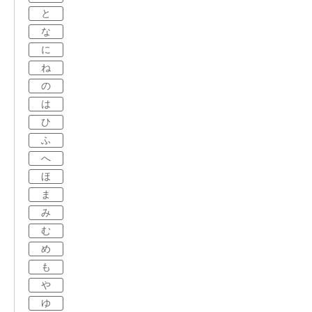
と
な
に
ね
の
は
ひ
ふ
へ
ほ
ま
み
む
め
も
や
ゆ