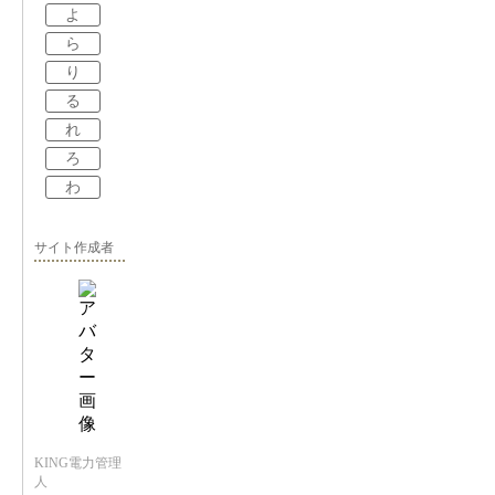
よ
ら
り
る
れ
ろ
わ
サイト作成者
KING電力管理
人