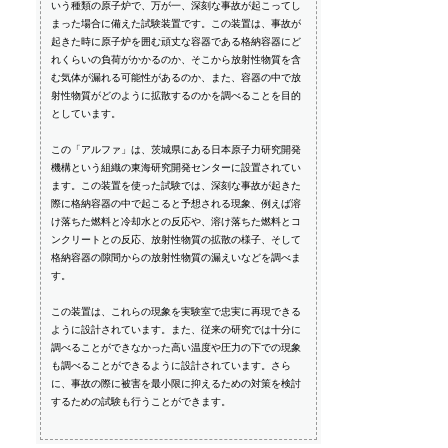
いう種類の原子炉で、万が一、深刻な事故が起こってし
まった場合に備えた試験装置です。この装置は、事故が
起きた時に原子炉を囲む頑丈な容器である格納容器にど
れくらいの負荷がかかるのか、そこから放射性物質を含
む気体が漏れる可能性があるのか、また、容器の中で放
射性物質がどのように拡散するのかを調べることを目的
としています。
この「アルファ」は、茨城県にある日本原子力研究開発
機構という組織の東海研究開発センターに設置されてい
ます。この装置を使った試験では、深刻な事故が起きた
際に格納容器の中で起こると予想される現象、例えば溶
け落ちた燃料と冷却水との反応や、溶け落ちた燃料とコ
ンクリートとの反応、放射性物質の拡散の様子、そして
格納容器の隙間からの放射性物質の漏えいなどを調べま
す。
この装置は、これらの現象を実験室で忠実に再現できる
ように設計されています。また、従来の研究では十分に
調べることができなかった高い温度や圧力の下での現象
も調べることができるように設計されています。さら
に、事故の際に被害を最小限に抑えるための対策を検討
するための試験も行うことができます。