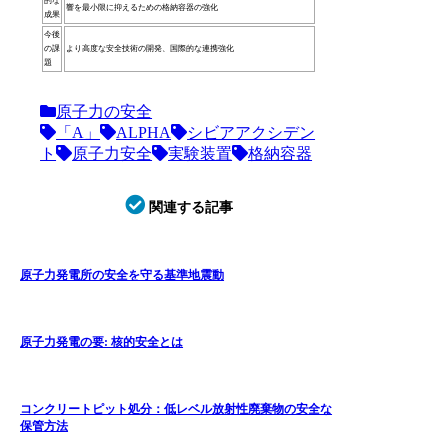
的な
響を最小限に抑えるための格納容器の強化
成果
今後
の課
より高度な安全技術の開発、国際的な連携強化
題
原子力の安全
「A」
ALPHA
シビアアクシデン
ト
原子力安全
実験装置
格納容器
関連する記事
原子力発電所の安全を守る基準地震動
原子力発電の要: 核的安全とは
コンクリートピット処分：低レベル放射性廃棄物の安全な
保管方法