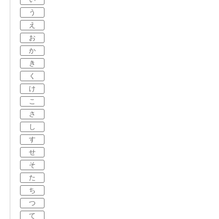
う
え
お
か
き
く
け
こ
さ
し
す
せ
そ
た
ち
つ
て