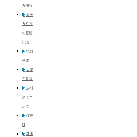
力施設
原子
力発電
の基礎
知識
地熱
発電
太陽
光発電
放射
線につ
いて
核燃
料
発電