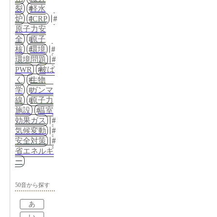
裂
軽水
炉
ICRP
原子力安
全
原子
核
環境
環境問題
PWR
被ば
く
生物
学
ガンマ
線
原子力
施設
温室
効果ガス
気候変動
安全対策
省エネルギ
ー
50音から探す
あ
い