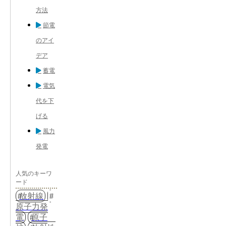
方法
節電
のアイ
デア
蓄電
電気
代を下
げる
風力
発電
人気のキーワ
ード
放射線
原子力発
電
原子