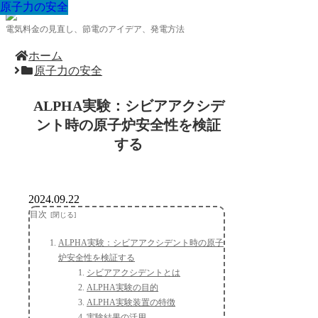
原子力の安全
原子力の安全
原子力の安全
原子力の安全
原子力の安全
原子力の安全
原子力の安全
原子力の安全
原子力の安全
電気料金の見直し、節電のアイデア、発電方法
ホーム
原子力の安全
ALPHA実験：シビアアクシデ
ント時の原子炉安全性を検証
する
2024.09.22
目次
ALPHA実験：シビアアクシデント時の原子
炉安全性を検証する
シビアアクシデントとは
ALPHA実験の目的
ALPHA実験装置の特徴
実験結果の活用