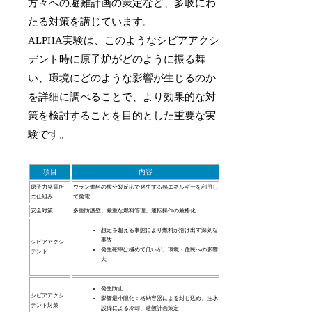
方々への避難計画の策定など、多岐にわ
たる対策を講じています。
ALPHA実験は、このようなシビアアクシ
デント時に原子炉がどのように振る舞
い、環境にどのような影響が生じるのか
を詳細に調べることで、より効果的な対
策を検討することを目的とした重要な実
験です。
項目
内容
原子力発電所
ウラン燃料の核分裂反応で発生する熱エネルギーを利用し
の仕組み
て発電
安全対策
多重防護壁、厳重な燃料管理、運転操作の厳格化
想定を超える事態により燃料が溶け出す深刻な
事故
シビアアクシ
発生確率は極めて低いが、環境・住民への影響
デント
大
発生防止
シビアアクシ
影響最小限化：格納容器による封じ込め、注水
デント対策
設備による冷却、避難計画策定