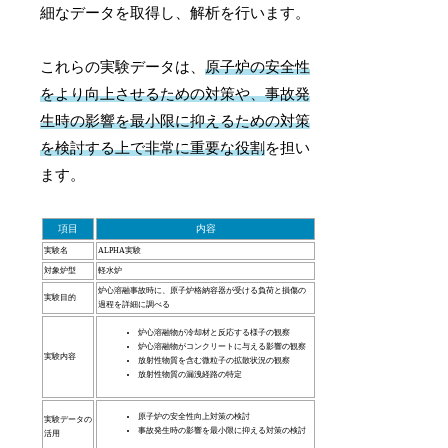
細なデータを取得し、解析を行います。
これらの実験データは、
原子炉の安全性
をより向上させるための対策や、事故発
生時の影響を最小限に抑えるための対策
を検討する上で非常に重要な役割
を担い
ます。
項目
内容
実験名
ALPHA実験
対象炉型
軽水炉
炉心溶融事故時に、原子炉格納容器が受ける負荷と損傷の
実験目的
過程を詳細に調べる
炉心溶融物が冷却材と反応する様子の観察
炉心溶融物がコンクリートに与える影響の観察
実験内容
放射性物質を含む微粒子の拡散状況の観察
放射性物質の漏洩経路の特定
原子炉の安全性向上対策の検討
実験データの
事故発生時の影響を最小限に抑える対策の検討
活用