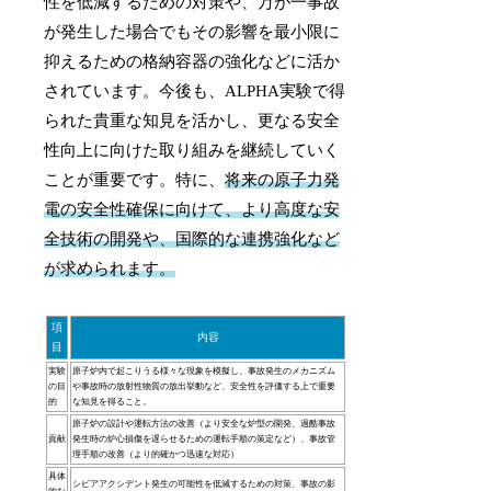
性を低減するための対策や、万が一事故
が発生した場合でもその影響を最小限に
抑えるための格納容器の強化などに活か
されています。今後も、ALPHA実験で得
られた貴重な知見を活かし、更なる安全
性向上に向けた取り組みを継続していく
ことが重要です。特に、
将来の原子力発
電の安全性確保に向けて、より高度な安
全技術の開発や、国際的な連携強化など
が求められます。
項
内容
目
実験
原子炉内で起こりうる様々な現象を模擬し、事故発生のメカニズム
の目
や事故時の放射性物質の放出挙動など、安全性を評価する上で重要
的
な知見を得ること。
原子炉の設計や運転方法の改善（より安全な炉型の開発、過酷事故
貢献
発生時の炉心損傷を遅らせるための運転手順の策定など）、事故管
理手順の改善（より的確かつ迅速な対応）
具体
シビアアクシデント発生の可能性を低減するための対策、事故の影