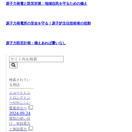
原子力発電と防災対策：地域住民を守るための備え
原子力発電所の安全を守る！原子炉主任技術者の役割
原子力防災計画：備えあれば憂いなし
検索されてい
る用語
ショートトン
とロングトン
〜ややこしい
重量単位〜
2024.09.24
電気の使い分
け：有効電力
と無効電力