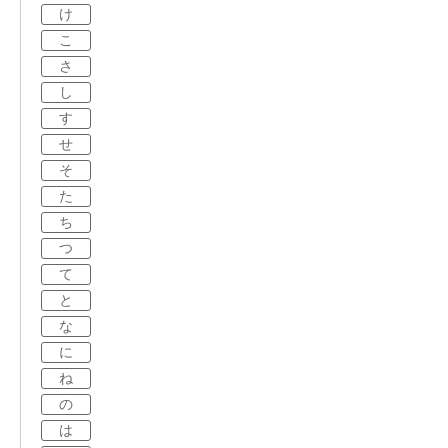
け
こ
さ
し
す
せ
そ
た
ち
つ
て
と
な
に
ね
の
は