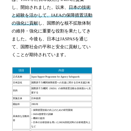
し、開始されました。以来、
日本の技術
と経験を活かして、IAEAの保障措置活動
の強化に貢献
し、国際的な核不拡散体制
の維持・強化に重要な役割を果たしてき
ました。今後も、日本はJASPASを通じ
て、国際社会の平和と安全に貢献してい
くことが期待されています。
項目
内容
正式名称
Japan Support Programme for Agency Safeguards
日本語名
国際原子力機関保障措置への支援に関する日本支援計画
国際原子力機関（IAEA）の保障措置活動を技術面から支
目的
援する
実施主体
日本政府
開始年
1981年
– 保障措置技術の向上のための研究開発
– IAEA査察官の訓練
具体的な活動内
– 機材の提供
容
– 日本の分析技術を用いたIAEA回収試料の分析精度向上
など