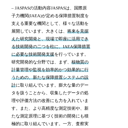
– JASPASの活動内容JASPASは、国際原
子力機関(IAEA)が定める保障措置制度を
支える重要な機関として、様々な活動を
展開しています。大きくは、
将来を見据
えた研究開発と、現場で即座に活用でき
る技術開発の二つを柱に、IAEA保障措置
に必要な技術開発支援
を行っています。
研究開発的な分野では、まず、
核物質の
計量管理や監視を効率的かつ効果的に行
うための、新たな保障措置システムの設
計
に取り組んでいます。膨大な量のデー
タを扱うことから、収集したデータの処
理や評価方法の改善にも力を入れていま
す。また、より高精度な測定技術や、新
たな測定原理に基づく技術の開発にも積
極的に取り組んでいます。一方、査察実