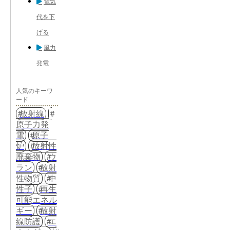
電気
代を下
げる
風力
発電
人気のキーワ
ード
放射線
原子力発
電
原子
炉
放射性
廃棄物
ウ
ラン
放射
性物質
中
性子
再生
可能エネル
ギー
放射
線防護
エ