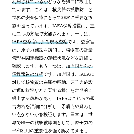
利用されているか
どうかを独自に検証し
ています。これは、核兵器の拡散防止と
世界の安全保障にとって非常に重要な役
割を担っています。IAEA保障措置は、主
に二つの方法で実施されます。一つは、
IAEA査察官による現地査察
です。査察官
は、原子力施設を訪問し、核物質の計量
管理や関連機器の運転状況などを詳細に
確認します。もう一つは、
加盟国からの
情報報告の分析
です。加盟国は、IAEAに
対して核物質の在庫や移動、原子力施設
の運転状況などに関する報告を定期的に
提出する義務があり、IAEAはこれらの報
告内容を詳細に分析し、矛盾点や疑わし
い点がないかを検証します。日本は、世
界で唯一の戦争被爆国として、原子力の
平和利用の重要性を強く訴えてきまし