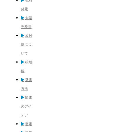
地熱
発電
太陽
光発電
放射
線につ
いて
核燃
料
発電
方法
節電
のアイ
デア
蓄電