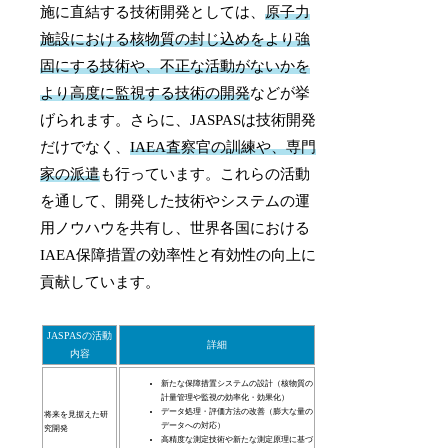
施に直結する技術開発としては、
原子力
施設における核物質の封じ込めをより強
固にする技術や、不正な活動がないかを
より高度に監視する技術の開発
などが挙
げられます。さらに、JASPASは技術開発
だけでなく、
IAEA査察官の訓練や、専門
家の派遣
も行っています。これらの活動
を通して、開発した技術やシステムの運
用ノウハウを共有し、世界各国における
IAEA保障措置の効率性と有効性の向上に
貢献しています。
JASPASの活動
詳細
内容
新たな保障措置システムの設計（核物質の
計量管理や監視の効率化・効果化）
データ処理・評価方法の改善（膨大な量の
将来を見据えた研
データへの対応）
究開発
高精度な測定技術や新たな測定原理に基づ