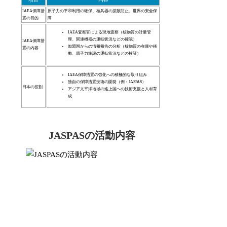
IAEA保障措
原子力の平和利用の確保、核兵器の拡散防止、世界の安全保
置の目的
障
IAEA査察官による現地査察（核物質の計量管
理、関連機器の運転状況などの確認）
IAEA保障措
加盟国からの情報報告の分析（核物質の在庫や移
置の内容
動、原子力施設の運転状況などの検証）
IAEA保障措置の強化への積極的な取り組み
独自の保障措置技術の開発（例：JASPAS）
日本の役割
アジア太平洋地域の途上国への技術支援と人材育
成
JASPASの活動内容