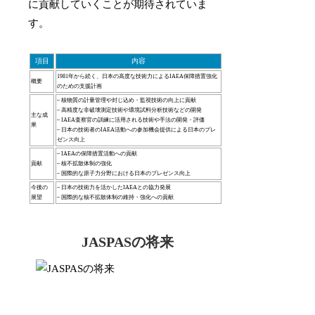
に貢献していくことが期待されていま
す。
項目
内容
1981年から続く、日本の高度な技術力によるIAEA保障措置強化
概要
のための支援計画
– 核物質の計量管理や封じ込め・監視技術の向上に貢献
– 高精度な非破壊測定技術や環境試料分析技術などの開発
主な成
– IAEA査察官の訓練に活用される技術や手法の開発・評価
果
– 日本の技術者のIAEA活動への参加機会提供による日本のプレ
ゼンス向上
– IAEAの保障措置活動への貢献
貢献
– 核不拡散体制の強化
– 国際的な原子力分野における日本のプレゼンス向上
今後の
– 日本の技術力を活かしたIAEAとの協力発展
展望
– 国際的な核不拡散体制の維持・強化への貢献
JASPASの将来