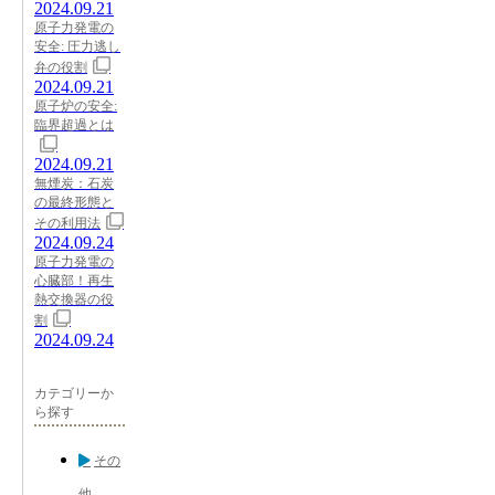
2024.09.21
原子力発電の
安全: 圧力逃し
弁の役割
2024.09.21
原子炉の安全:
臨界超過とは
2024.09.21
無煙炭：石炭
の最終形態と
その利用法
2024.09.24
原子力発電の
心臓部！再生
熱交換器の役
割
2024.09.24
カテゴリーか
ら探す
その
他