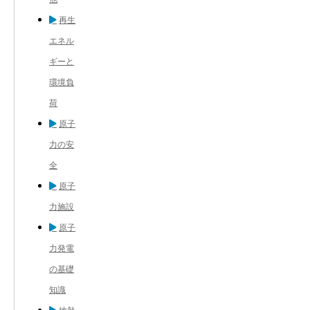
再生
エネル
ギーと
環境負
荷
原子
力の安
全
原子
力施設
原子
力発電
の基礎
知識