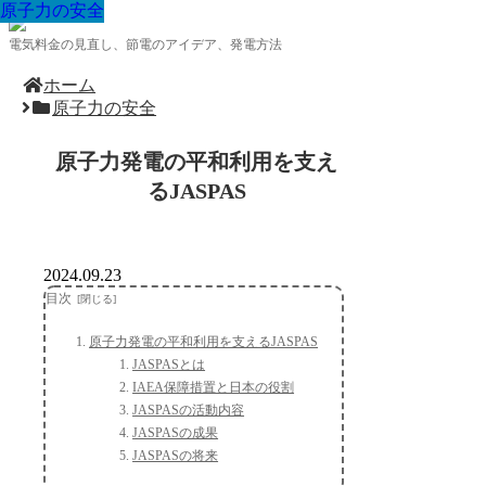
原子力の安全
原子力の安全
原子力の安全
原子力の安全
原子力の安全
原子力の安全
原子力の安全
原子力の安全
原子力の安全
電気料金の見直し、節電のアイデア、発電方法
ホーム
原子力の安全
原子力発電の平和利用を支え
るJASPAS
2024.09.23
目次
原子力発電の平和利用を支えるJASPAS
JASPASとは
IAEA保障措置と日本の役割
JASPASの活動内容
JASPASの成果
JASPASの将来