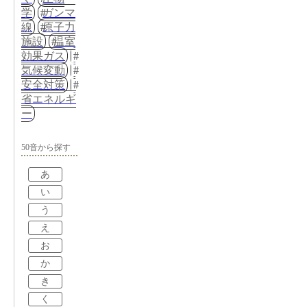
学
ガンマ
線
原子力
施設
温室
効果ガス
気候変動
安全対策
省エネルギ
ー
50音から探す
あ
い
う
え
お
か
き
く