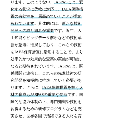
ります。このような中、
JASPASには、変
化する状況に柔軟に対応し、IAEA保障措
置の有効性を一層高めていくことが求め
られています
。具体的には、
新たな技術
開発への取り組みが重要
です。近年、人
工知能やビッグデータ解析などの技術革
新が急速に進展しており、これらの技術
をIAEA保障措置に活用することで、より
効率的かつ効果的な査察の実施が可能に
なると期待されています。JASPASは、関
係機関と連携し、これらの先進技術の研
究開発を積極的に推進していく必要があ
ります。さらに、
IAEA保障措置を担う人
材の育成もJASPASの重要な使命
です。国
際的な協力体制の下、専門知識や技術を
習得するための研修プログラムなどを充
実させ、世界各国で活躍できる人材を育