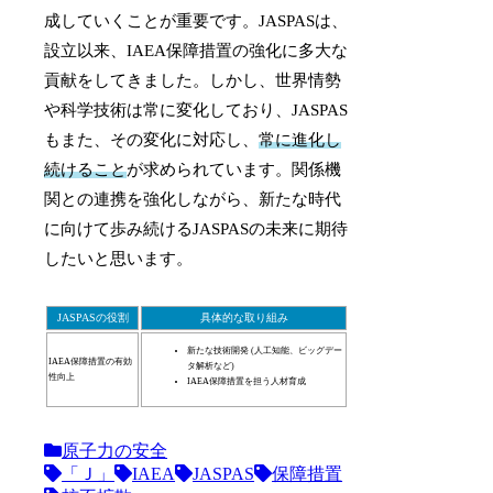
成していくことが重要です。JASPASは、
設立以来、IAEA保障措置の強化に多大な
貢献をしてきました。しかし、世界情勢
や科学技術は常に変化しており、JASPAS
もまた、その変化に対応し、
常に進化し
続けること
が求められています。関係機
関との連携を強化しながら、新たな時代
に向けて歩み続けるJASPASの未来に期待
したいと思います。
JASPASの役割
具体的な取り組み
新たな技術開発 (人工知能、ビッグデー
IAEA保障措置の有効
タ解析など)
性向上
IAEA保障措置を担う人材育成
原子力の安全
「Ｊ」
IAEA
JASPAS
保障措置