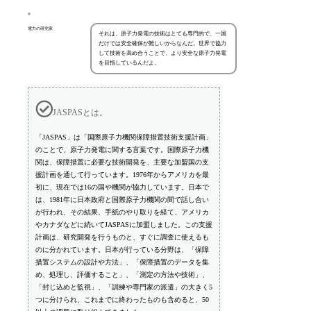
電力の研究家
それは、原子力発電の技術はとても専門的で、一国
だけでは安全確保が難しいからなんだ。世界で協力
して技術を高め合うことで、より安全な原子力発電
を目指しているんだよ。
JASPASとは。
「JASPAS」は「国際原子力機関保障措置技術支援計画」
のことで、原子力発電に関する言葉です。国際原子力機
関は、保障措置に必要な技術開発を、主要な加盟国の支
援計画を通して行っています。1976年からアメリカを最
初に、現在では16の国や機関が協力しています。日本で
は、1981年に日本政府と国際原子力機関の間で話し合い
が行われ、その結果、手紙のやり取りを経て、アメリカ
やカナダなどに続いてJASPASに加盟しました。この支援
計画は、研究開発を行うものと、すぐに調査に使えるも
のに分かれています。日本が行っている分野は、「保障
措置システムの設計や方法」、「保障措置のデータを集
め、処理し、評価すること」、「測定の方法や技術」、
「封じ込めと監視」、「訓練や専門家の派遣」の大きく5
つに分けられ、これまでに終わったものも含めると、50