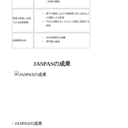
く技術の開発
原子力施設における核物質の封じ込めをよ
り強固にする技術
現場で即座に活用
不正な活動がないかをより高度に監視する
できる技術開発
技術
IAEA査察官の訓練
技術開発以外
専門家の派遣
JASPASの成果
– JASPASの成果