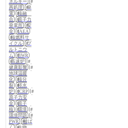
ネルギー
再処理
発
電
核融
合
原子力
発電所
安
全
IAEA
核燃料サ
イクル
プ
ルトニウ
ム
BWR
高速炉
健康影響
地球温暖
化
核分
裂
軽水
炉
ICRP
原子力安
全
原子
核
環境
環境問題
PWR
被ば
く
生物