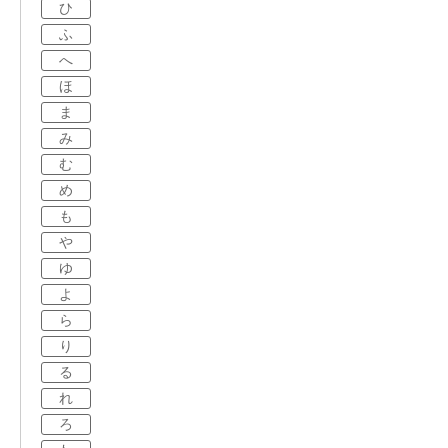
ひ
ふ
へ
ほ
ま
み
む
め
も
や
ゆ
よ
ら
り
る
れ
ろ