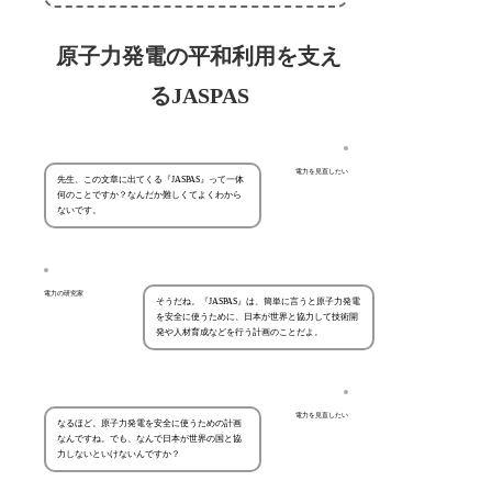
原子力発電の平和利用を支え
るJASPAS
電力を見直したい
先生、この文章に出てくる『JASPAS』って一体
何のことですか？なんだか難しくてよくわから
ないです。
電力の研究家
そうだね。『JASPAS』は、簡単に言うと原子力発電
を安全に使うために、日本が世界と協力して技術開
発や人材育成などを行う計画のことだよ。
電力を見直したい
なるほど。原子力発電を安全に使うための計画
なんですね。でも、なんで日本が世界の国と協
力しないといけないんですか？