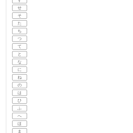
す
せ
そ
た
ち
つ
て
と
な
に
ね
の
は
ひ
ふ
へ
ほ
ま