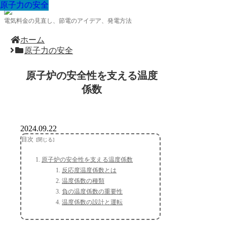
原子力の安全
原子力の安全
原子力の安全
原子力の安全
原子力の安全
原子力の安全
原子力の安全
原子力の安全
原子力の安全
電気料金の見直し、節電のアイデア、発電方法
ホーム
原子力の安全
原子炉の安全性を支える温度
係数
2024.09.22
目次
原子炉の安全性を支える温度係数
反応度温度係数とは
温度係数の種類
負の温度係数の重要性
温度係数の設計と運転