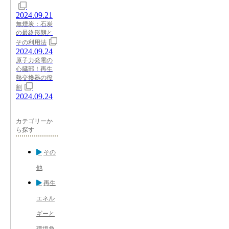
2024.09.21
無煙炭：石炭
の最終形態と
その利用法
2024.09.24
原子力発電の
心臓部！再生
熱交換器の役
割
2024.09.24
カテゴリーか
ら探す
その
他
再生
エネル
ギーと
環境負