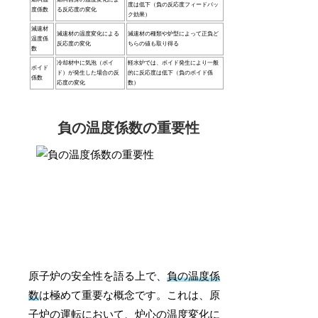
度は低下（負の反応度フィードバッ
度係数
る反応度の変化
ク効果）
減速材
減速材の温度変化による
減速材の種類や炉型によって正負ど
温度係
反応度の変化
ちらの値も取り得る
数
冷却材中に気泡（ボイ
軽水炉では、ボイド発生により一般
ボイド
ド）が発生した場合の反
的に反応度は低下（負のボイド係
係数
応度の変化
数）
負の温度係数の重要性
原子炉の安全性を語る上で、
負の温度係
数
は極めて重要な概念です。これは、原
子炉の運転において、炉心の温度変化に