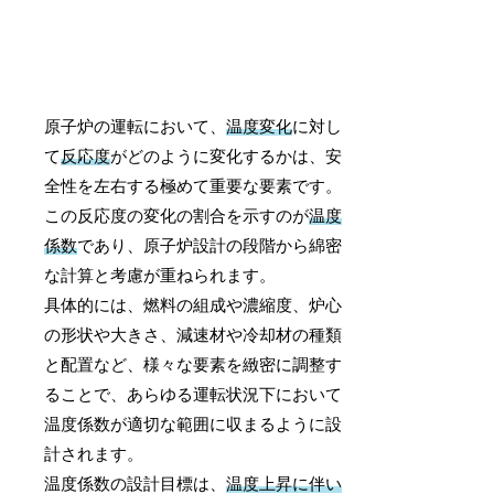
原子炉の運転において、
温度変化
に対し
て
反応度
がどのように変化するかは、安
全性を左右する極めて重要な要素です。
この反応度の変化の割合を示すのが
温度
係数
であり、原子炉設計の段階から綿密
な計算と考慮が重ねられます。
具体的には、燃料の組成や濃縮度、炉心
の形状や大きさ、減速材や冷却材の種類
と配置など、様々な要素を緻密に調整す
ることで、あらゆる運転状況下において
温度係数が適切な範囲に収まるように設
計されます。
温度係数の設計目標は、
温度上昇に伴い