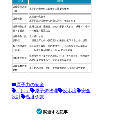
項目
説明
温度変化と反
原子炉の安全性に影響する重要な要素
応度
反応度の変化率
温度係数
原子炉設計段階から綿密に計算・考慮される
温度係数に影
燃料の組成・濃縮度、炉心の形状・大きさ、減速材・冷却
響する要素
材の種類・配置など
温度係数の設
負の値にする
計目標
（温度上昇に伴い反応度が自動的に低下するように設計）
負の温度係数
炉心温度上昇時、反応度低下により核分裂反応が抑制さ
の効果
れ、温度上昇が緩和される → 安全性確保
温度や中性子束などの運転パラメータを監視し、温度係数
運転中の監視
の変化を把握することで安全運転を確認
温度係数の重
原子炉の設計・運転・安全確保のあらゆる段階で重要
要性
原子力の安全
「は」
原子炉物理
反応度
安全
設計
温度係数
関連する記事