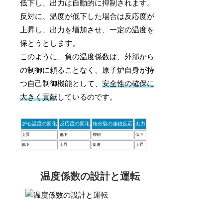
低下し、出力は自動的に抑制されます。
反対に、温度が低下した場合は反応度が
上昇し、出力を増加させ、一定の温度を
保とうとします。
このように、負の温度係数は、外部から
の制御に頼ることなく、原子炉自身が持
つ自己制御機能として、
安全性の確保に
大きく貢献
しているのです。
炉心温度の変化
反応度の変化
核分裂の連鎖反応
出力
上昇
低下
抑制
低下
低下
上昇
促進
上昇
温度係数の設計と運転