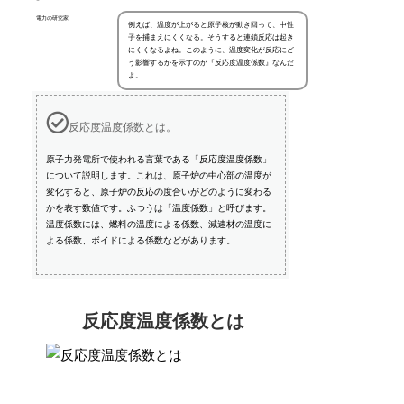
電力の研究家
例えば、温度が上がると原子核が動き回って、中性
子を捕まえにくくなる。そうすると連鎖反応は起き
にくくなるよね。このように、温度変化が反応にど
う影響するかを示すのが『反応度温度係数』なんだ
よ。
反応度温度係数とは。
原子力発電所で使われる言葉である「反応度温度係数」
について説明します。これは、原子炉の中心部の温度が
変化すると、原子炉の反応の度合いがどのように変わる
かを表す数値です。ふつうは「温度係数」と呼びます。
温度係数には、燃料の温度による係数、減速材の温度に
よる係数、ボイドによる係数などがあります。
反応度温度係数とは