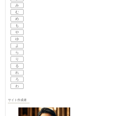
み
む
め
も
や
ゆ
よ
ら
り
る
れ
ろ
わ
サイト作成者