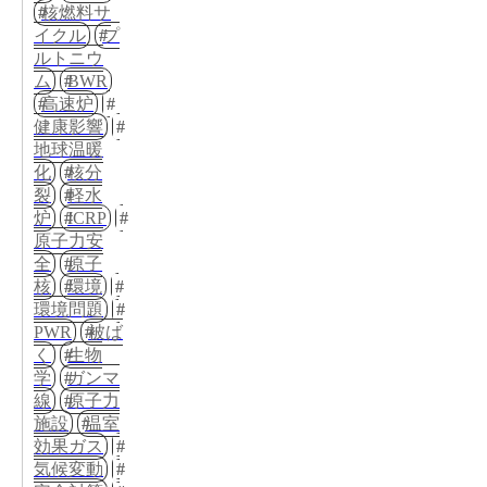
核燃料サ
イクル
プ
ルトニウ
ム
BWR
高速炉
健康影響
地球温暖
化
核分
裂
軽水
炉
ICRP
原子力安
全
原子
核
環境
環境問題
PWR
被ば
く
生物
学
ガンマ
線
原子力
施設
温室
効果ガス
気候変動