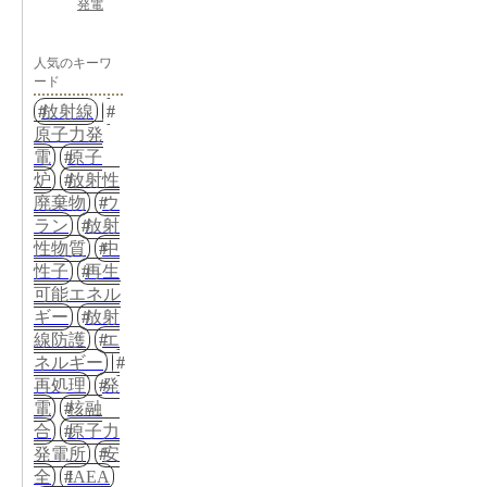
発電
人気のキーワ
ード
放射線
原子力発
電
原子
炉
放射性
廃棄物
ウ
ラン
放射
性物質
中
性子
再生
可能エネル
ギー
放射
線防護
エ
ネルギー
再処理
発
電
核融
合
原子力
発電所
安
全
IAEA