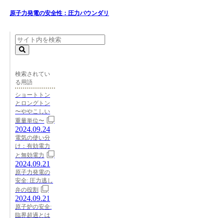
原子力発電の安全性：圧力バウンダリ
検索されてい
る用語
ショートトン
とロングトン
〜ややこしい
重量単位〜
2024.09.24
電気の使い分
け：有効電力
と無効電力
2024.09.21
原子力発電の
安全: 圧力逃し
弁の役割
2024.09.21
原子炉の安全:
臨界超過とは