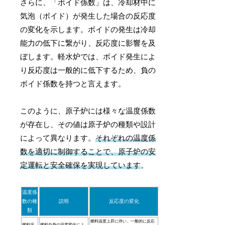
さらに、「ボイド係数」は、冷却材中に
気泡（ボイド）が発生した場合の反応度
の変化を示します。ボイドの発生は冷却
能力の低下に繋がり、反応度に影響を及
ぼします。軽水炉では、ボイド発生によ
り反応度は一般的に低下するため、負の
ボイド係数を持つと言えます。
このように、原子炉には様々な温度係数
が存在し、その値は原子炉の種類や設計
によって異なります。
それぞれの温度係
数を適切に制御することで、原子炉の安
定運転と安全確保を実現しています
。
温度係
数の種
説明
反応度の変化
類
燃料温度上昇に伴い、一般的に反応
燃料温
燃料自身の温度変化によ