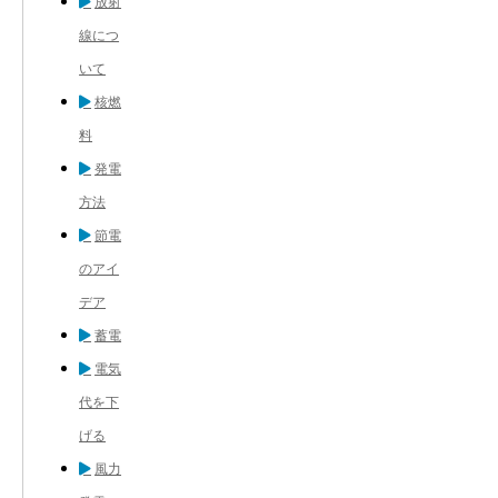
放射
線につ
いて
核燃
料
発電
方法
節電
のアイ
デア
蓄電
電気
代を下
げる
風力