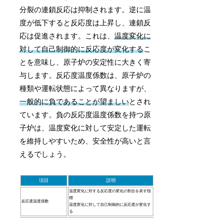
分裂の連鎖反応は抑制されます。逆に温
度が低下すると反応度は上昇し、連鎖反
応は促進されます。これは、
温度変化に
対して自己制御的に反応度が変化する
こ
とを意味し、原子炉の安定性に大きく寄
与します。反応度温度係数は、原子炉の
種類や運転状態によって異なりますが、
一般的に負であることが望ましい
とされ
ています。負の反応度温度係数を持つ原
子炉は、温度変化に対して安定した運転
を維持しやすいため、安全性が高いと言
えるでしょう。
項目
説明
温度変化に対する反応度の変化の割合を表す指
標
反応度温度係数
温度変化に対して自己制御的に反応度が変化す
る