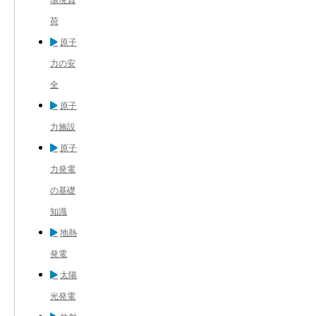
荷
原子
力の安
全
原子
力施設
原子
力発電
の基礎
知識
地熱
発電
太陽
光発電