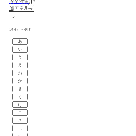
安全対策
省エネルギ
ー
50音から探す
あ
い
う
え
お
か
き
く
け
こ
さ
し