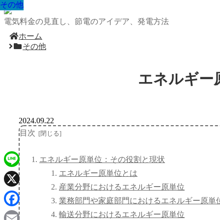
その他
その他
その他
その他
その他
その他
その他
その他
その他
電気料金の見直し、節電のアイデア、発電方法
ホーム
その他
エネルギー
2024.09.22
目次
エネルギー原単位：その役割と現状
エネルギー原単位とは
Line
産業分野におけるエネルギー原単位
X
業務部門や家庭部門におけるエネルギー原単
Facebook
輸送分野におけるエネルギー原単位