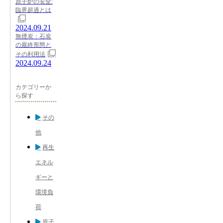
原子炉の安全:
臨界超過とは
2024.09.21
無煙炭：石炭
の最終形態と
その利用法
2024.09.24
カテゴリーか
ら探す
その
他
再生
エネル
ギーと
環境負
荷
原子