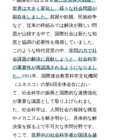
– 協議会の設立背景
第二次世界大戦後、
世界は大きく変化し、様々な社会問題が
顕在化しました。
貧困や飢餓、民族紛争
など、従来の枠組みでは解決が難しい問
題が山積する中で、国際社会は新たな知
恵と協調の必要性を痛感していました。
このような時代背景の中、
学問の力で社
会課題の解決に貢献しようと、社会科学
の重要性が再認識されるようになりまし
た。
1951年、国際連合教育科学文化機関
（ユネスコ）の第6回全体会合におい
て、社会科学の振興と国際的な連携強化
が重要な議題として取り上げられまし
た。社会科学は、人間社会の複雑な構造
やメカニズムを解き明かし、具体的な解
決策を探る上で不可欠な学問分野です。
そこで、
世界中の社会科学者が国境を越