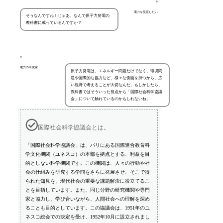
電力を見直したい
そうなんですね！じゃあ、なんで原子力発電の
教科書に載っているんですか？
電力の研究家
原子力発電は、エネルギー問題だけでなく、環境問
題や国際的な協力など、様々な側面を持つから、広
い視野で考えることが大切なんだ。もしかしたら、
教科書ではそういった視点から「国際社会科学協議
会」について触れているのかもしれないね。
国際社会科学協議会とは。
「国際社会科学協議会」は、パリにある国際連合教育科
学文化機関（ユネスコ）の本部を拠点とする、利益を目
的としない科学機関です。この機関は、人々の行動や社
会の仕組みを研究する学問をさらに発展させ、そこで得
られた知見を、現代社会の重要な課題解決に役立てるこ
とを目指しています。また、同じ分野の研究機関や専門
家と協力し、学び合いながら、人間社会への理解を深め
ることも目的としています。この協議会は、1951年のユ
ネスコ総会での決定を受け、1952年10月に設立されまし