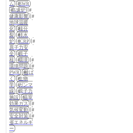
ム
BWR
高速炉
健康影響
地球温暖
化
核分
裂
軽水
炉
ICRP
原子力安
全
原子
核
環境
環境問題
PWR
被ば
く
生物
学
ガンマ
線
原子力
施設
温室
効果ガス
気候変動
安全対策
省エネルギ
ー