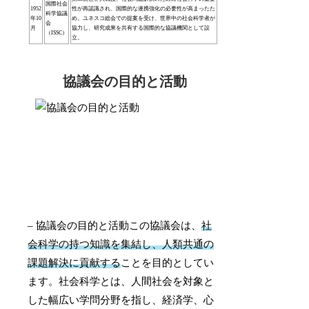
国際社会
1952
性が再認識され、国際的な連携強化の必要性が高まったた
科学協議
年10
め。ユネスコ総会での提案を受け、世界中の社会科学者が
会
月
協力し、研究成果を共有する国際的な協議機関として設
（ISSC）
立。
協議会の目的と活動
– 協議会の目的と活動この協議会は、
社
会科学の持つ知識を集結し、人類共通の
課題解決に貢献する
ことを目的としてい
ます。社会科学とは、人間社会を対象と
した幅広い学問分野を指し、経済学、心