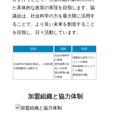
た具体的な政策の実現を目指します。協
議会は、社会科学の力を最大限に活用す
ることで、より良い未来を創造すること
を目指し、日々活動しています。
目的
活動
内容
社会行動科学
国際的な研究プロジ
の発展
ェクトの推進
社会科学の知識を集結し、人類共通
研究成果の社
研究者間のネットワ
の課題解決に貢献する
会への応用
ーク構築
異分野間の協
政策提言活動
力促進
加盟組織と協力体制