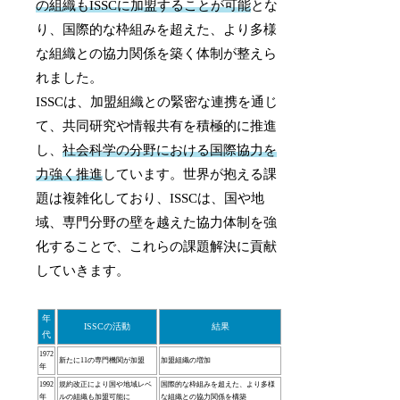
の組織もISSCに加盟することが可能
とな
り、国際的な枠組みを超えた、より多様
な組織との協力関係を築く体制が整えら
れました。
ISSCは、加盟組織との緊密な連携を通じ
て、共同研究や情報共有を積極的に推進
し、
社会科学の分野における国際協力を
力強く推進
しています。世界が抱える課
題は複雑化しており、ISSCは、国や地
域、専門分野の壁を越えた協力体制を強
化することで、これらの課題解決に貢献
していきます。
年
ISSCの活動
結果
代
1972
新たに11の専門機関が加盟
加盟組織の増加
年
1992
規約改正により国や地域レベ
国際的な枠組みを超えた、より多様
年
ルの組織も加盟可能に
な組織との協力関係を構築