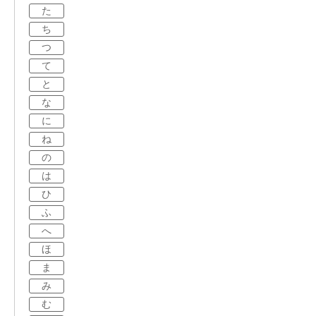
た
ち
つ
て
と
な
に
ね
の
は
ひ
ふ
へ
ほ
ま
み
む