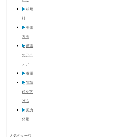
核燃
料
発電
方法
節電
のアイ
デア
蓄電
電気
代を下
げる
風力
発電
人気のキーワ