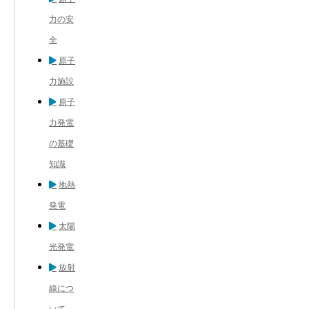
力の安
全
原子
力施設
原子
力発電
の基礎
知識
地熱
発電
太陽
光発電
放射
線につ
いて