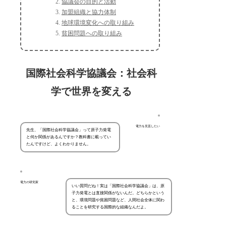
協議会の目的と活動
加盟組織と協力体制
地球環境変化への取り組み
貧困問題への取り組み
国際社会科学協議会：社会科
学で世界を変える
電力を見直したい
先生、「国際社会科学協議会」って原子力発電
と何か関係があるんですか？教科書に載ってい
たんですけど、よくわかりません。
電力の研究家
いい質問だね！実は「国際社会科学協議会」は、原
子力発電とは直接関係がないんだ。どちらかという
と、環境問題や貧困問題など、人間社会全体に関わ
ることを研究する国際的な組織なんだよ。