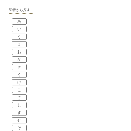
50音から探す
あ
い
う
え
お
か
き
く
け
こ
さ
し
す
せ
そ