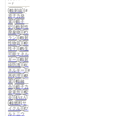
ード
放射線
原子力発
電
原子
炉
放射性
廃棄物
ウ
ラン
放射
性物質
中
性子
再生
可能エネル
ギー
放射
線防護
エ
ネルギー
再処理
発
電
核融
合
原子力
発電所
安
全
IAEA
核燃料サ
イクル
プ
ルトニウ