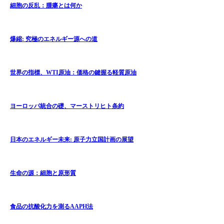
細胞の反乱：腫瘍とは何か
爆縮: 究極のエネルギー源への道
世界の指標、WTI原油：価格の鍵握る軽質原油
ヨーロッパ統合の礎、マーストリヒト条約
日本のエネルギー未来: 原子力立国計画の展望
生命の源：細胞と原形質
食品の抗酸化力を測るAAPH法