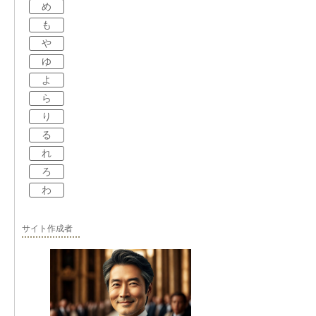
め
も
や
ゆ
よ
ら
り
る
れ
ろ
わ
サイト作成者