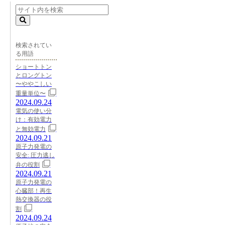
検索されてい
る用語
ショートトン
とロングトン
〜ややこしい
重量単位〜
2024.09.24
電気の使い分
け：有効電力
と無効電力
2024.09.21
原子力発電の
安全: 圧力逃し
弁の役割
2024.09.21
原子力発電の
心臓部！再生
熱交換器の役
割
2024.09.24