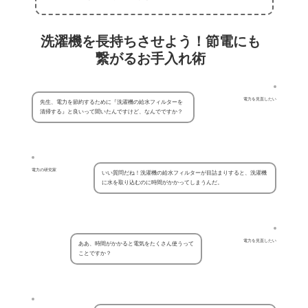
洗濯機を長持ちさせよう！節電にも
繋がるお手入れ術
電力を見直したい
先生、電力を節約するために『洗濯機の給水フィルターを
清掃する』と良いって聞いたんですけど、なんでですか？
電力の研究家
いい質問だね！洗濯機の給水フィルターが目詰まりすると、洗濯機
に水を取り込むのに時間がかかってしまうんだ。
電力を見直したい
ああ、時間がかかると電気をたくさん使うって
ことですか？