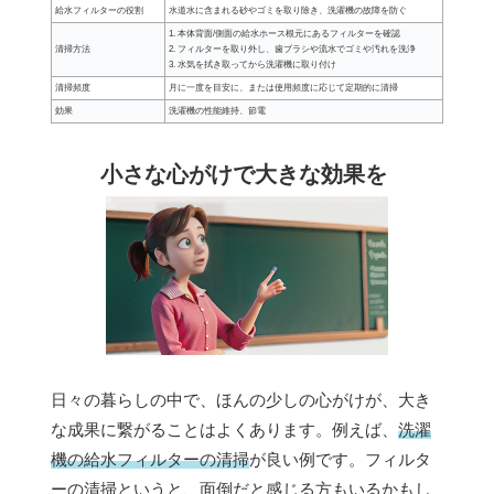
給水フィルターの役割
水道水に含まれる砂やゴミを取り除き、洗濯機の故障を防ぐ
1. 本体背面/側面の給水ホース根元にあるフィルターを確認
清掃方法
2. フィルターを取り外し、歯ブラシや流水でゴミや汚れを洗浄
3. 水気を拭き取ってから洗濯機に取り付け
清掃頻度
月に一度を目安に、または使用頻度に応じて定期的に清掃
効果
洗濯機の性能維持、節電
小さな心がけで大きな効果を
日々の暮らしの中で、ほんの少しの心がけが、大き
な成果に繋がることはよくあります。例えば、
洗濯
機の給水フィルターの清掃
が良い例です。フィルタ
ーの清掃というと、面倒だと感じる方もいるかもし