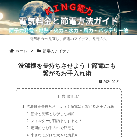
電気料金の見直し、節電のアイデア、発電方法
ホーム
節電のアイデア
洗濯機を長持ちさせよう！節電にも
繋がるお手入れ術
2024.09.21
目次
洗濯機を長持ちさせよう！節電にも繋がるお手入れ術
意外と見落としがちな場所
フィルターが目詰まりすると？
定期的なお手入れで節電を
小さな心がけで大きな効果を