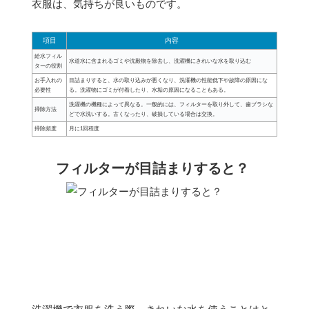
衣服は、気持ちが良いものです。
項目
内容
給水フィル
水道水に含まれるゴミや沈殿物を除去し、洗濯機にきれいな水を取り込む
ターの役割
お手入れの
目詰まりすると、水の取り込みが悪くなり、洗濯機の性能低下や故障の原因にな
必要性
る。洗濯物にゴミが付着したり、水垢の原因になることもある。
洗濯機の機種によって異なる。一般的には、フィルターを取り外して、歯ブラシな
掃除方法
どで水洗いする。古くなったり、破損している場合は交換。
掃除頻度
月に1回程度
フィルターが目詰まりすると？