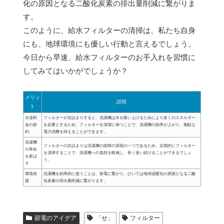
化の原因となる二酸化炭素の排出量削減に繋がりま
す。
このように、給水フィルターの清掃は、私たち自身
にも、地球環境にも優しい行動と言えるでしょう。
今日から早速、給水フィルターのお手入れを習慣に
してみてはいかがでしょうか？
メリッ
説明
ト
水道料
フィルターが目詰まりすると、洗濯機は水を吸い上げるためにより多くのエネルギー
金の節
を必要とするため、フィルターを清潔に保つことで、洗濯機の効率が上がり、無駄な
約
電力消費を抑えることができます。
洗濯機
フィルターの目詰まりは洗濯機の故障の原因の一つであるため、定期的にフィルター
の寿命
を清掃することで、洗濯機への負担を軽減し、長く使い続けることができるでしょ
を延ば
う。
す
環境保
洗濯機を効率的に使うことは、節電に繋がり、ひいては地球温暖化の原因となる二酸
護
化炭素の排出量削減に繋がります。
節電のアイデア
「せ」
フィルター