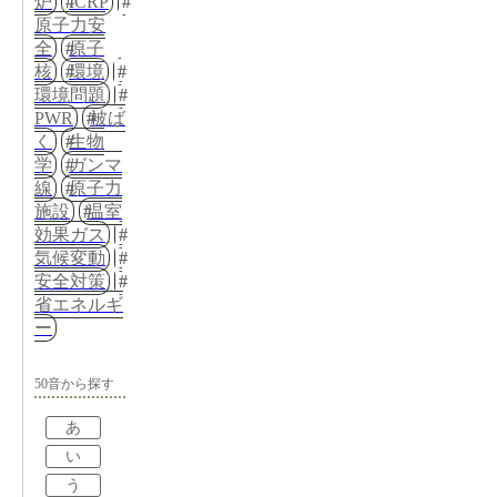
炉
ICRP
原子力安
全
原子
核
環境
環境問題
PWR
被ば
く
生物
学
ガンマ
線
原子力
施設
温室
効果ガス
気候変動
安全対策
省エネルギ
ー
50音から探す
あ
い
う