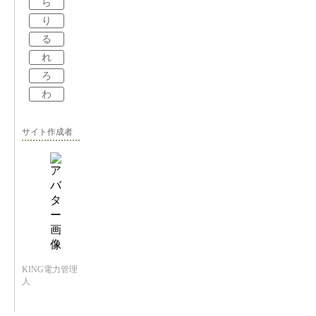
ら
り
る
れ
ろ
わ
サイト作成者
KING電力管理
人