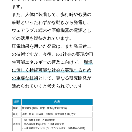
ます。
また、人体に装着して、歩行時や心臓の
鼓動といったわずかな動きから発電し、
ウェアラブル端末や医療機器の電源とし
ての活用も期待されています。
圧電効果を用いた発電は、まだ発展途上
の技術ですが、今後、IoT社会の実現や再
生可能エネルギーの普及に向けて、
環境
に優しく持続可能な社会を実現するため
の重要な技術
として、更なる研究開発が
進められていくと考えられています。
項目
内容
技術
圧電効果 (振動、衝撃、圧力を電気に変換)
利点
小型、軽量、低騒音、低振動、設置場所を選ばない
– 歩行振動を利用した床材発電
活用例
– 車の通行振動を利用した道路発電装置
– 人体装着型デバイス (ウェアラブル端末、医療機器の電源)