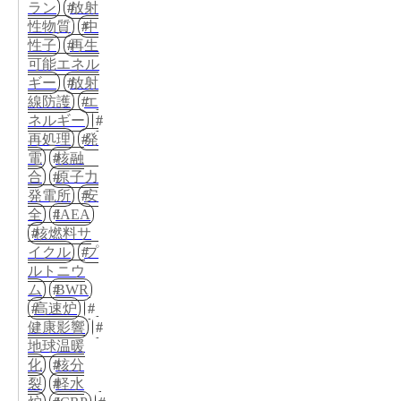
ラン
放射
性物質
中
性子
再生
可能エネル
ギー
放射
線防護
エ
ネルギー
再処理
発
電
核融
合
原子力
発電所
安
全
IAEA
核燃料サ
イクル
プ
ルトニウ
ム
BWR
高速炉
健康影響
地球温暖
化
核分
裂
軽水