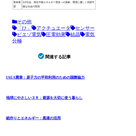
将来展
IoT社会、再生可能エネルギー普及への貢献、環境に優しく持続可
望
能な社会の実現
その他
「ひ」
アクチュエータ
センサー
ピエゾ電気
圧電効果
結晶
電気
分極
関連する記事
IAEA憲章：原子力の平和利用のための国際協力
地球にやさしい３Ｒ：資源を大切に使う暮らし
紙作りとエネルギー：黒液の活用