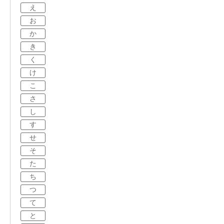
え
お
か
き
く
け
こ
さ
し
す
せ
そ
た
ち
つ
て
と