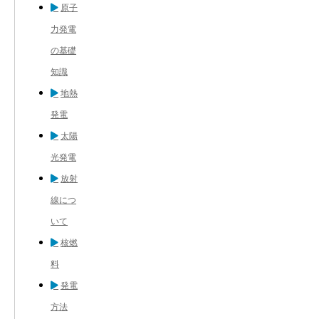
原子
力発電
の基礎
知識
地熱
発電
太陽
光発電
放射
線につ
いて
核燃
料
発電
方法