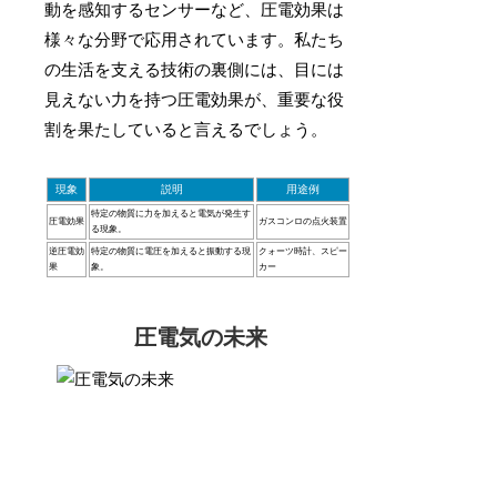
動を感知するセンサーなど、圧電効果は
様々な分野で応用されています。私たち
の生活を支える技術の裏側には、目には
見えない力を持つ圧電効果が、重要な役
割を果たしていると言えるでしょう。
現象
説明
用途例
特定の物質に力を加えると電気が発生す
圧電効果
ガスコンロの点火装置
る現象。
逆圧電効
特定の物質に電圧を加えると振動する現
クォーツ時計、スピー
果
象。
カー
圧電気の未来