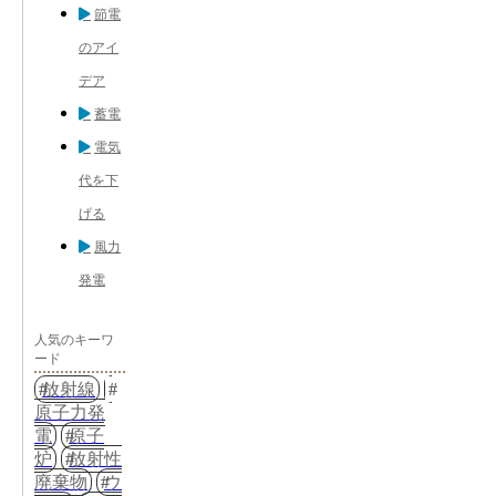
節電
のアイ
デア
蓄電
電気
代を下
げる
風力
発電
人気のキーワ
ード
放射線
原子力発
電
原子
炉
放射性
廃棄物
ウ